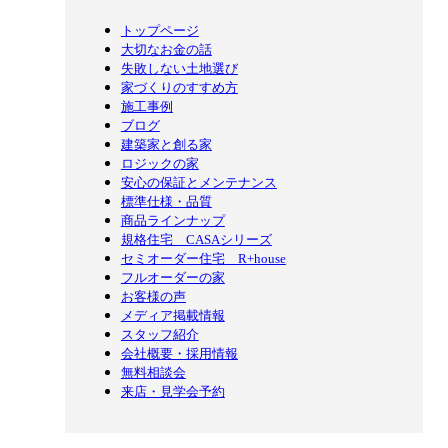
トップページ
大切なお金の話
失敗しない土地選び
家づくりのすすめ方
施工事例
ブログ
建築家と創る家
ロジックの家
安心の保証とメンテナンス
標準仕様・品質
商品ラインナップ
規格住宅 CASAシリーズ
セミオーダー住宅 R+house
フルオーダーの家
お客様の声
メディア掲載情報
スタッフ紹介
会社概要・採用情報
無料相談会
来店・見学会予約