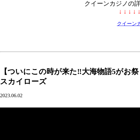
クイーンカジノの
↓ ↓ ↓ ↓ 
クイーン
【ついにこの時が来た‼️大海物語5がお祭り騒ぎ
スカイローズ
2023.06.02