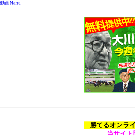
動画Narra
勝てるオンライン
当サイト