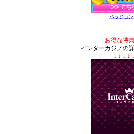
ベラジョン
お得な特
インターカジノの
↓ ↓ ↓ ↓ 