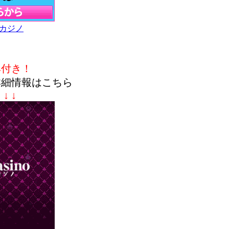
カジノ
典付き！
詳細情報はこちら
↓ ↓ ↓