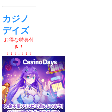
カジノ
デイズ
お得な特典付
き！
↓ ↓ ↓ ↓ ↓ ↓ ↓