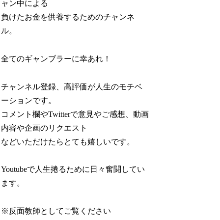
ャン中による
負けたお金を供養するためのチャンネ
ル。
全てのギャンブラーに幸あれ！
チャンネル登録、高評価が人生のモチベ
ーションです。
コメント欄やTwitterで意見やご感想、動画
内容や企画のリクエスト
などいただけたらとても嬉しいです。
Youtubeで人生捲るために日々奮闘してい
ます。
※反面教師としてご覧ください