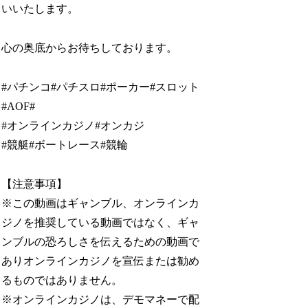
いいたします。
心の奥底からお待ちしております。
#パチンコ#パチスロ#ポーカー#スロット
#AOF#
#オンラインカジノ#オンカジ
#競艇#ボートレース#競輪
【注意事項】
※この動画はギャンブル、オンラインカ
ジノを推奨している動画ではなく、ギャ
ンブルの恐ろしさを伝えるための動画で
ありオンラインカジノを宣伝または勧め
るものではありません。
※オンラインカジノは、デモマネーで配