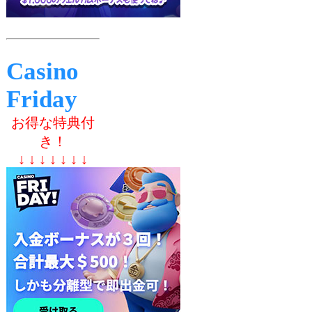
Casino
Friday
お得な特典付
き！
↓ ↓ ↓ ↓ ↓ ↓ ↓