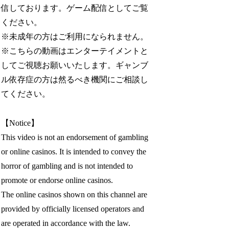
信しております。ゲーム配信としてご覧
ください。
※未成年の方はご利用になられません。
※こちらの動画はエンターテイメントと
してご視聴お願いいたします。ギャンブ
ル依存症の方は然るべき機関にご相談し
てください。
【Notice】
This video is not an endorsement of gambling
or online casinos. It is intended to convey the
horror of gambling and is not intended to
promote or endorse online casinos.
The online casinos shown on this channel are
provided by officially licensed operators and
are operated in accordance with the law.