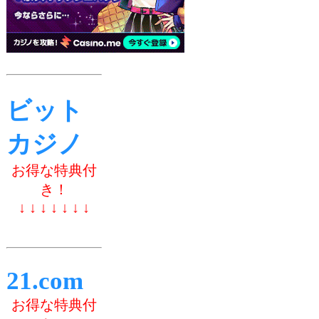
ビット
カジノ
お得な特典付
き！
↓ ↓ ↓ ↓ ↓ ↓ ↓
21.com
お得な特典付