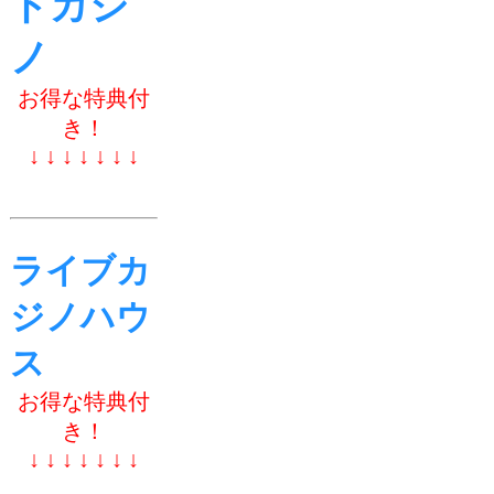
トカジ
ノ
お得な特典付
き！
↓ ↓ ↓ ↓ ↓ ↓ ↓
ライブカ
ジノハウ
ス
お得な特典付
き！
↓ ↓ ↓ ↓ ↓ ↓ ↓