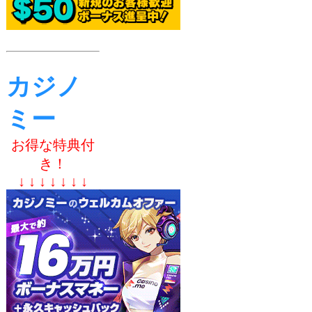
カジノ
ミー
お得な特典付
き！
↓ ↓ ↓ ↓ ↓ ↓ ↓