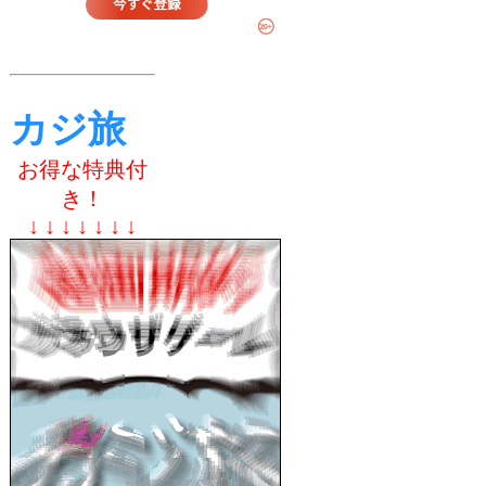
カジ旅
お得な特典付
き！
↓ ↓ ↓ ↓ ↓ ↓ ↓