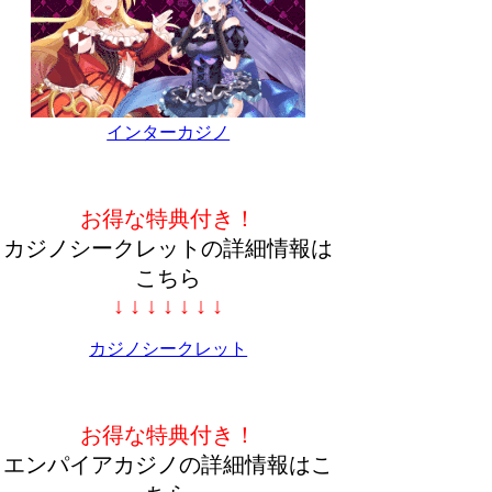
インターカジノ
お得な特典付き！
カジノシークレットの詳細情報は
こちら
↓ ↓ ↓ ↓ ↓ ↓ ↓
カジノシークレット
お得な特典付き！
エンパイアカジノの詳細情報はこ