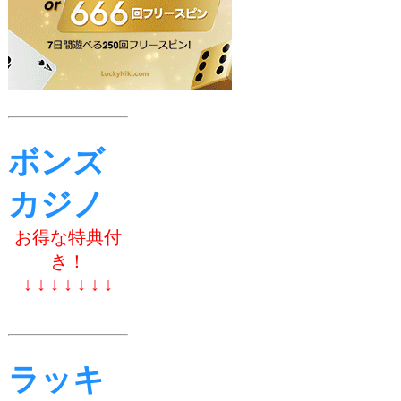
ボンズ
カジノ
お得な特典付
き！
↓ ↓ ↓ ↓ ↓ ↓ ↓
ラッキ