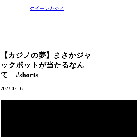
クイーンカジノ
【カジノの夢】まさかジャ
ックポットが当たるなん
て #shorts
2023.07.16