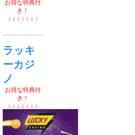
お得な特典付
き！
↓ ↓ ↓ ↓ ↓ ↓ ↓
ラッキ
ーカジ
ノ
お得な特典付
き！
↓ ↓ ↓ ↓ ↓ ↓ ↓