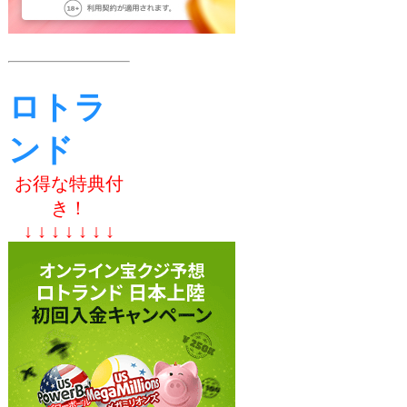
ロトラ
ンド
お得な特典付
き！
↓ ↓ ↓ ↓ ↓ ↓ ↓