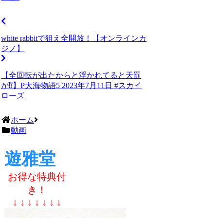
white rabbitで狙え全開放！【オンラインカ
ジノ】
【全回転が出たからと浮かれてると天罰
が⁉️】P大海物語5 2023年7月11日 #スカイ
ローズ
ホーム
動画
遊雅堂
お得な特典付
き！
↓ ↓ ↓ ↓ ↓ ↓ ↓