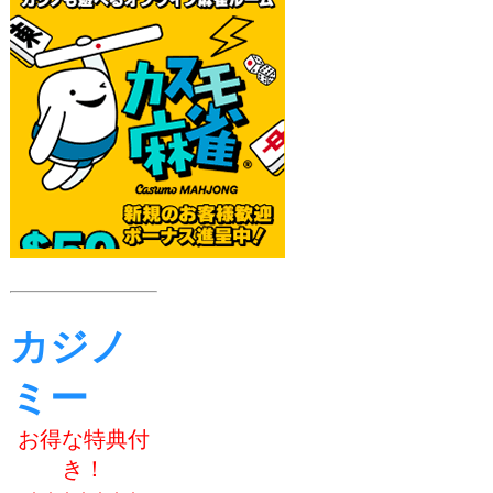
カジノ
ミー
お得な特典付
き！