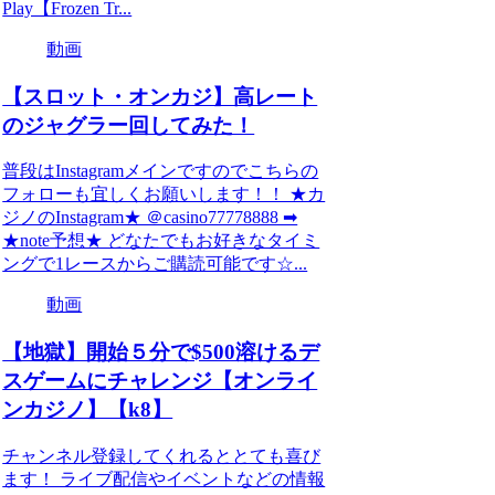
Play【Frozen Tr...
動画
【スロット・オンカジ】高レート
のジャグラー回してみた！
普段はInstagramメインですのでこちらの
フォローも宜しくお願いします！！ ★カ
ジノのInstagram★ ＠casino77778888 ➡
★note予想★ どなたでもお好きなタイミ
ングで1レースからご購読可能です☆...
動画
【地獄】開始５分で$500溶けるデ
スゲームにチャレンジ【オンライ
ンカジノ】【k8】
チャンネル登録してくれるととても喜び
ます！ ライブ配信やイベントなどの情報