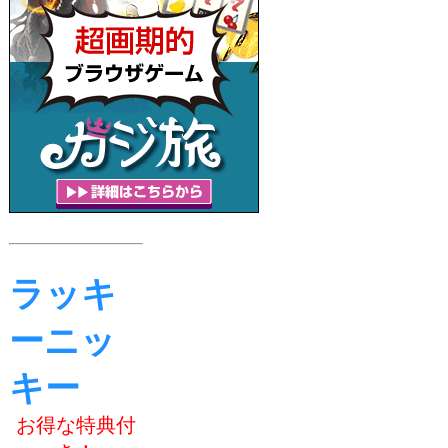
ラッキ
ーニッ
キー
お得な特典付