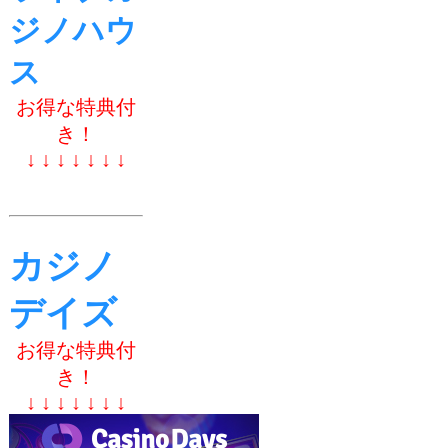
ジノハウ
ス
お得な特典付
き！
↓ ↓ ↓ ↓ ↓ ↓ ↓
カジノ
デイズ
お得な特典付
き！
↓ ↓ ↓ ↓ ↓ ↓ ↓