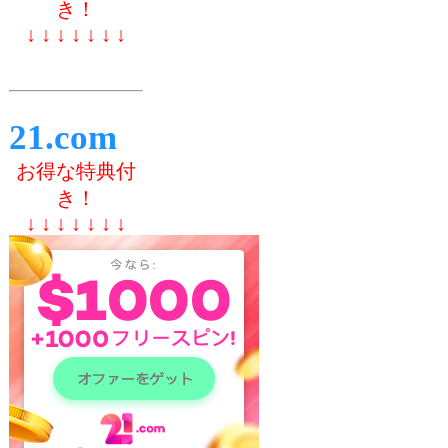
き！
↓ ↓ ↓ ↓ ↓ ↓ ↓
21.com
お得な特典付
き！
↓ ↓ ↓ ↓ ↓ ↓ ↓