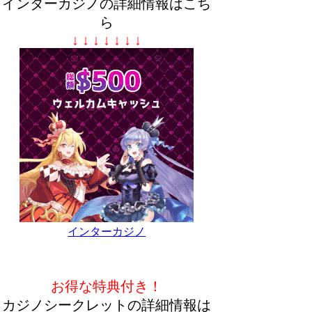
インターカジノの詳細情報はこち
ら
↓ ↓ ↓ ↓ ↓ ↓ ↓
インターカジノ
お得な特典付き！
カジノシークレットの詳細情報は