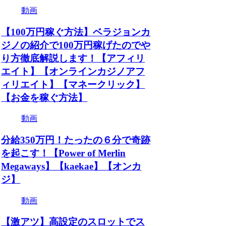
動画
【100万円稼ぐ方法】ベラジョンカ
ジノの紹介で100万円稼げたのでや
り方徹底解説します！【アフィリ
エイト】【オンラインカジノアフ
ィリエイト】【マネークリック】
【お金を稼ぐ方法】
動画
分給350万円！たったの６分で奇跡
を起こす！【Power of Merlin
Megaways】【kaekae】【オンカ
ジ】
動画
【激アツ】高設定のスロットでス