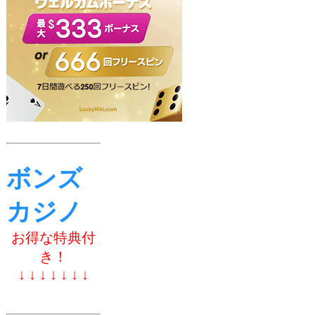
ボンズ
カジノ
お得な特典付
き！
↓ ↓ ↓ ↓ ↓ ↓ ↓