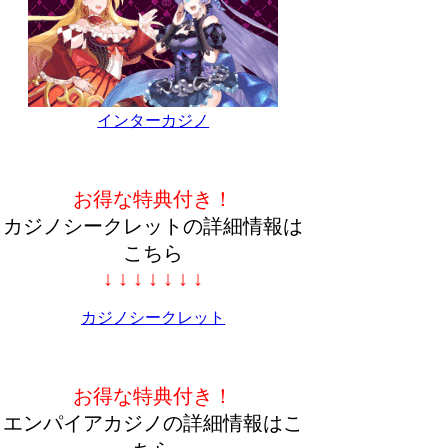
インターカジノ
お得な特典付き！
カジノシークレットの詳細情報は
こちら
↓ ↓ ↓ ↓ ↓ ↓ ↓
カジノシークレット
お得な特典付き！
エンパイアカジノの詳細情報はこ