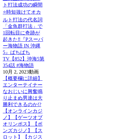
ト打法成功の瞬間
⭐️時短抜け️てオカ
ルト打法の代名詞
「金魚群打法」で
1回転目に奇跡が
起きた‼️『Pスーパ
ー海物語 IN 沖縄
5』ぱちぱち
TV【852】沖海5第
354話 #海物語
10月 2, 2023
動画
【概要欄に詳細】
エンターテイナー
なおじいに興奮鳴
り止まぬ男達は大
勝利できるのか!?
【オンラインカジ
ノ】【ゲーツオブ
オリンポス】【ボ
ンズカジノ】【ス
ロット】【カジス