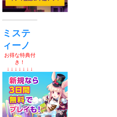
ミステ
ィーノ
お得な特典付
き！
↓ ↓ ↓ ↓ ↓ ↓ ↓