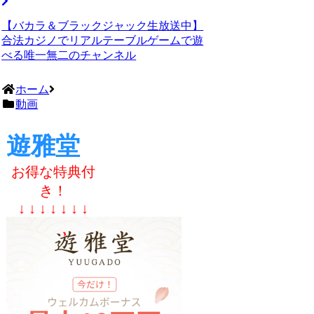
【バカラ＆ブラックジャック生放送中】
合法カジノでリアルテーブルゲームで遊
べる唯一無二のチャンネル
ホーム
動画
遊雅堂
お得な特典付
き！
↓ ↓ ↓ ↓ ↓ ↓ ↓