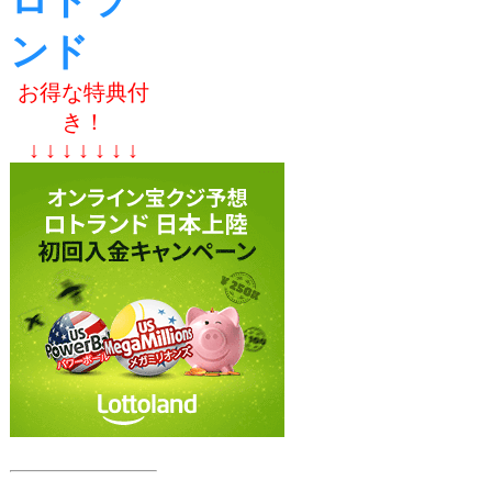
ロトラ
ンド
お得な特典付
き！
↓ ↓ ↓ ↓ ↓ ↓ ↓