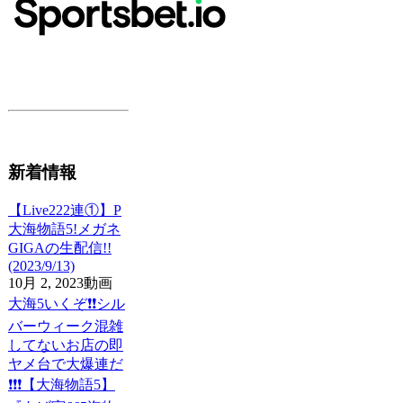
新着情報
【Live222連①】P
大海物語5!メガネ
GIGAの生配信!!
(2023/9/13)
10月 2, 2023
動画
大海5いくぞ❗❗シル
バーウィーク混雑
してないお店の即
ヤメ台で大爆連だ
❗❗❗【大海物語5】