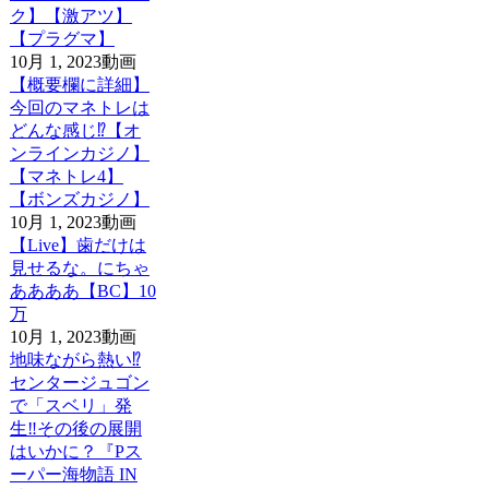
ク】【激アツ】
【プラグマ】
10月 1, 2023
動画
【概要欄に詳細】
今回のマネトレは
どんな感じ⁉【オ
ンラインカジノ】
【マネトレ4】
【ボンズカジノ】
10月 1, 2023
動画
【Live】歯だけは
見せるな。にちゃ
ああああ【BC】10
万
10月 1, 2023
動画
地味ながら熱い⁉️
センタージュゴン
で「スベリ」発
生‼️その後の展開
はいかに？『Pス
ーパー海物語 IN