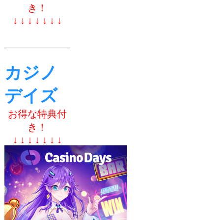
き！
↓ ↓ ↓ ↓ ↓ ↓ ↓
カジノ
デイズ
お得な特典付
き！
↓ ↓ ↓ ↓ ↓ ↓ ↓