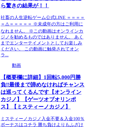
ら驚きの結果が！！
社畜の人生逆転ゲーム公式LINE ＝＝＝＝
＝⚠️＝＝＝＝＝ ※未成年の方はご利用に
なれません。 ※この動画はオンラインカ
ジノを勧めるものではありません。 あく
までエンターテイメントとしてお楽しみ
ください。 この動画に触発されてオン
ラ...
動画
【概要欄に詳細】1回転5,000円勝
負‼最後まで諦めなければチャンス
は巡ってくるんです【オンライン
カジノ】【ゲーツオブオリンポ
ス】【ミスティーノカジノ】
ミスティーノカジノ入金不要＆入金100％
ボーナスはコチラ 勝ち負けよりもふざけ