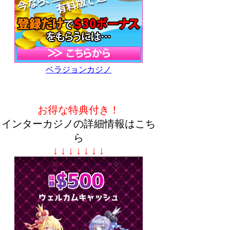
ベラジョンカジノ
お得な特典付き！
インターカジノの詳細情報はこち
ら
↓ ↓ ↓ ↓ ↓ ↓ ↓