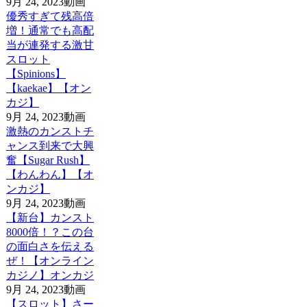
9月 24, 2023
動画
優秀すぎて残高倍
増！通常でも高配
当が連発する激甘
スロット
【Spinions】
【kaekae】【オン
カジ】
9月 24, 2023
動画
激熱のカンストチ
ャンス到来で大興
奮【Sugar Rush】
【わんわん】【オ
ンカジ】
9月 24, 2023
動画
【新台】カンスト
8000倍！？この台
の面白さを伝える
ぜ！【オンライン
カジノ】オンカジ
9月 24, 2023
動画
【スロット】さー