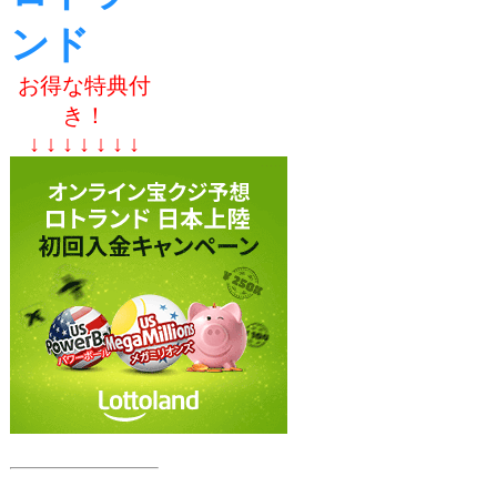
ンド
お得な特典付
き！
↓ ↓ ↓ ↓ ↓ ↓ ↓