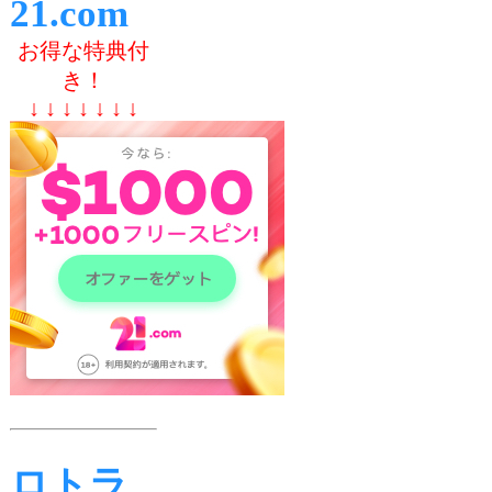
21.com
お得な特典付
き！
↓ ↓ ↓ ↓ ↓ ↓ ↓
ロトラ