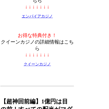
ちら
↓ ↓ ↓ ↓ ↓ ↓ ↓
エンパイアカジノ
お得な特典付き！
クイーンカジノの詳細情報はこち
ら
↓ ↓ ↓ ↓ ↓ ↓ ↓
クイーンカジノ
【超神回前編】1億円は目