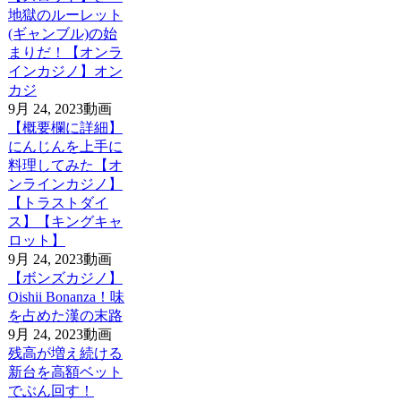
地獄のルーレット
(ギャンブル)の始
まりだ！【オンラ
インカジノ】オン
カジ
9月 24, 2023
動画
【概要欄に詳細】
にんじんを上手に
料理してみた【オ
ンラインカジノ】
【トラストダイ
ス】【キングキャ
ロット】
9月 24, 2023
動画
【ボンズカジノ】
Oishii Bonanza！味
を占めた漢の末路
9月 24, 2023
動画
残高が増え続ける
新台を高額ベット
でぶん回す！