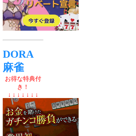
DORA
麻雀
お得な特典付
き！
↓ ↓ ↓ ↓ ↓ ↓ ↓