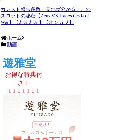
カンスト報告多数！見れば分かる！この
スロットの秘密【Zeus VS Hades Gods of
War】【わんわん】【オンカジ】
ホーム
動画
遊雅堂
お得な特典付
き！
↓ ↓ ↓ ↓ ↓ ↓ ↓