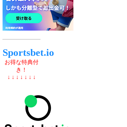
Sportsbet.io
お得な特典付
き！
↓ ↓ ↓ ↓ ↓ ↓ ↓