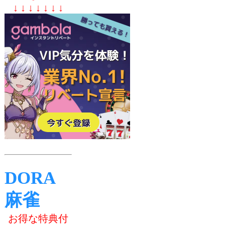
↓ ↓ ↓ ↓ ↓ ↓ ↓
DORA
麻雀
お得な特典付