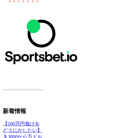
新着情報
【100万円負けを
どうにかしたい】
＄3000から万ドル