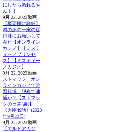
にしたら捲れるや
ん！！
9月 22, 2023
動画
【概要欄に詳細】
噂のあの一家の従
姉妹にお願いして
みた【オンライン
カジノ】【ミステ
ィーノプリンセ
ス】【ミスティー
ノカジノ】
9月 22, 2023
動画
ストマック、オン
ラインカジノで常
習賭博、脱税で逮
捕か？【ストマッ
クの日常(裏)】
《大臣49話》(2023
年9月22日)
9月 22, 2023
動画
【エルドアカジ