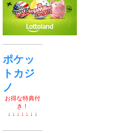
ポケッ
トカジ
ノ
お得な特典付
き！
↓ ↓ ↓ ↓ ↓ ↓ ↓