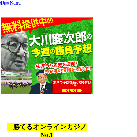
動画Narra
勝てるオンラインカジノ
No.1