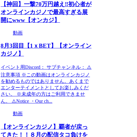
【神回】一撃70万円越え‼︎初心者が
オンラインカジノで最高すぎる展
開にwww【オンカジ】
動画
8月3回目【1ｘBET】【オンライン
カジノ】
イベント用Discord： サブチャンネル： ⚠️
注意事項 ※この動画はオンラインカジノ
を勧めるものではありません。あくまで
エンターテイメントとしてお楽しみくだ
さい。 ※未成年の方はご利用できませ
ん。 ⚠️Notice ・Our ch...
動画
【オンラインカジノ】覇者が戻っ
てきた！！８月の配信タコ負けを