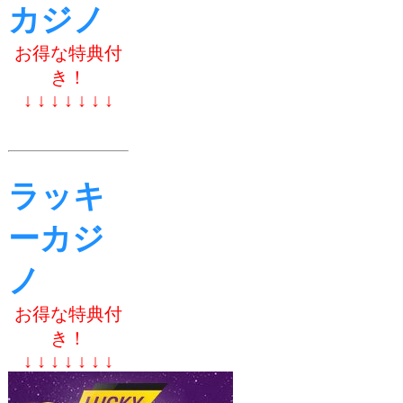
カジノ
お得な特典付
き！
↓ ↓ ↓ ↓ ↓ ↓ ↓
ラッキ
ーカジ
ノ
お得な特典付
き！
↓ ↓ ↓ ↓ ↓ ↓ ↓