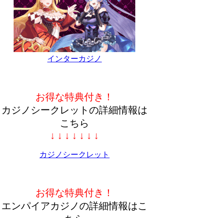
インターカジノ
お得な特典付き！
カジノシークレットの詳細情報は
こちら
↓ ↓ ↓ ↓ ↓ ↓ ↓
カジノシークレット
お得な特典付き！
エンパイアカジノの詳細情報はこ