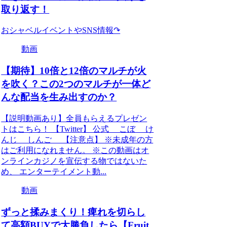
取り返す！
おシャベルイベントやSNS情報↷
動画
【期待】10倍と12倍のマルチが火
を吹く？この2つのマルチが一体ど
んな配当を生み出すのか？
【説明動画あり】全員もらえるプレゼン
トはこちら！ 【Twitter】 公式 こぼ け
んじ しんご 【注意点】 ※未成年の方
はご利用になれません。 ※この動画はオ
ンラインカジノを宣伝する物ではないた
め、 エンターテイメント動...
動画
ずっと揉みまくり！痺れを切らし
て高額BUYで大勝負したら【Fruit