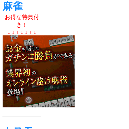
麻雀
お得な特典付
き！
↓ ↓ ↓ ↓ ↓ ↓ ↓