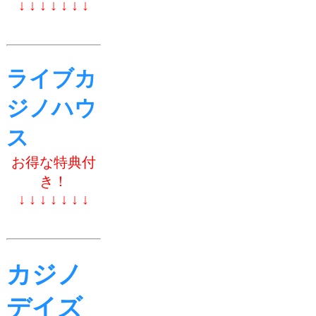
↓ ↓ ↓ ↓ ↓ ↓ ↓
ライブカ
ジノハウ
ス
お得な特典付
き！
↓ ↓ ↓ ↓ ↓ ↓ ↓
カジノ
デイズ