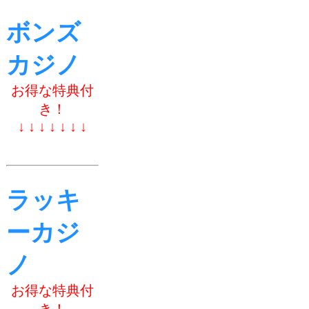
ボンズ
カジノ
お得な特典付
き！
↓ ↓ ↓ ↓ ↓ ↓ ↓
ラッキ
ーカジ
ノ
お得な特典付
き！