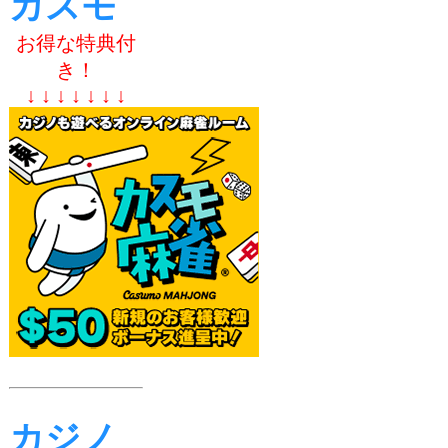
カスモ
お得な特典付
き！
↓ ↓ ↓ ↓ ↓ ↓ ↓
カジノ