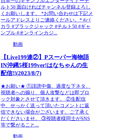
日本一のギャンブルエンターテイナーチ
ルト50 面白ければチャンネル登録よろし
くお願いします。 *お問い合わせは下記メ
ールアドレスよりご連絡ください。* #バ
カラ #ブラックジャック #チルト50 #ギャ
ンブル #オンラインカジ...
動画
【Live199連②】Pスーパー海物語
IN沖縄5桜199ver!はなちゃんの生
配信!!(2023/8/7)
★お願い★ ①誹謗中傷、過度な下ネタ、
視聴者への煽り、個人攻撃などは即ブロ
ック対象とさせて頂きます。 ②生配信
中、せっかく送って頂いたコメントに返
信できない場合がございます。ご了承く
だくださいませ。 ③視聴者様同士がSNS
等で繋がること...
動画