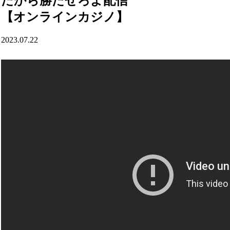
だから勝たせろよ配信
【オンラインカジノ】
2023.07.22