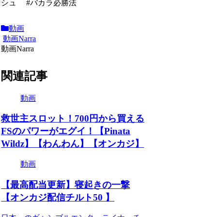
シュ #バカラ必勝法
動画
動画Narra
動画Narra
関連記事
動画
救世主スロット！700円から買える
FSのパワーがエグイ！【Pinata
Wildz】【わんわん】【オンカジ】
動画
【最高配当更新】寝起きの一撃
【オンカジ配信チルト50 】