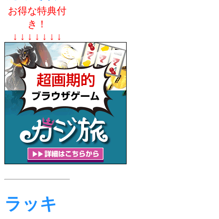
お得な特典付
き！
↓ ↓ ↓ ↓ ↓ ↓ ↓
ラッキ