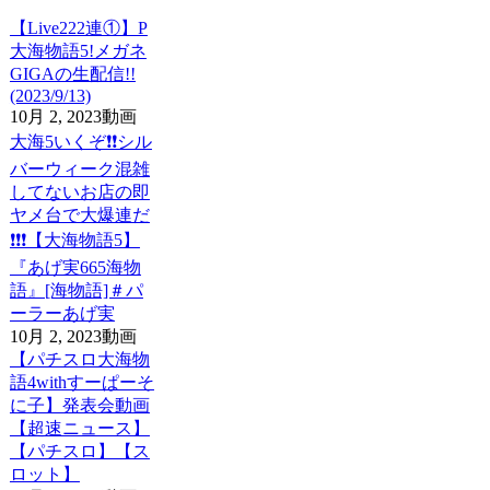
【Live222連①】P
大海物語5!メガネ
GIGAの生配信!!
(2023/9/13)
10月 2, 2023
動画
大海5いくぞ❗❗シル
バーウィーク混雑
してないお店の即
ヤメ台で大爆連だ
❗❗❗【大海物語5】
『あげ実665海物
語』[海物語]＃パ
ーラーあげ実
10月 2, 2023
動画
【パチスロ大海物
語4withすーぱーそ
に子】発表会動画
【超速ニュース】
【パチスロ】【ス
ロット】