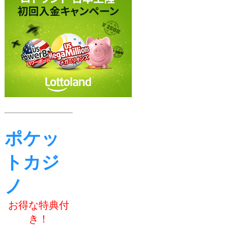
ポケッ
トカジ
ノ
お得な特典付
き！