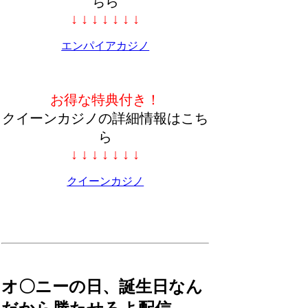
ちら
↓ ↓ ↓ ↓ ↓ ↓ ↓
エンパイアカジノ
お得な特典付き！
クイーンカジノの詳細情報はこち
ら
↓ ↓ ↓ ↓ ↓ ↓ ↓
クイーンカジノ
オ〇ニーの日、誕生日なん