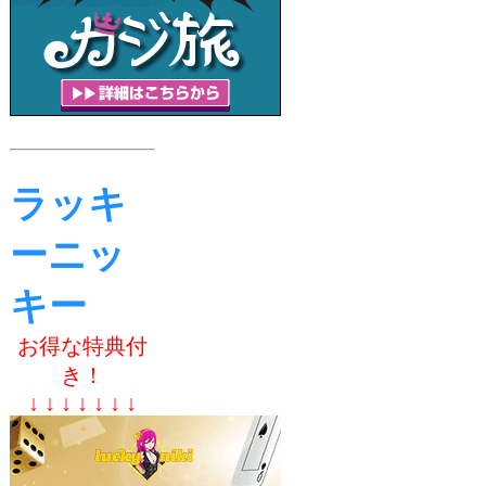
ラッキ
ーニッ
キー
お得な特典付
き！
↓ ↓ ↓ ↓ ↓ ↓ ↓