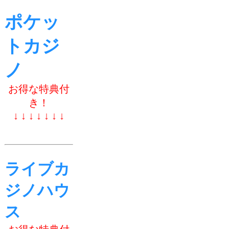
ポケッ
トカジ
ノ
お得な特典付
き！
↓ ↓ ↓ ↓ ↓ ↓ ↓
ライブカ
ジノハウ
ス