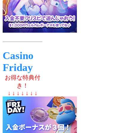
Casino
Friday
お得な特典付
き！
↓ ↓ ↓ ↓ ↓ ↓ ↓