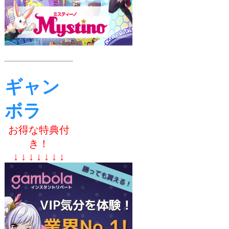
ギャン
ボラ
お得な特典付
き！
↓ ↓ ↓ ↓ ↓ ↓ ↓