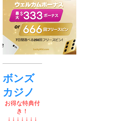
ボンズ
カジノ
お得な特典付
き！
↓ ↓ ↓ ↓ ↓ ↓ ↓