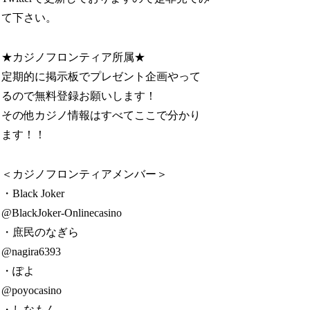
て下さい。
★カジノフロンティア所属★
定期的に掲示板でプレゼント企画やって
るので無料登録お願いします！
その他カジノ情報はすべてここで分かり
ます！！
＜カジノフロンティアメンバー＞
・Black Joker
@BlackJoker-Onlinecasino
・庶民のなぎら
@nagira6393
・ぽよ
@poyocasino
・しなもん