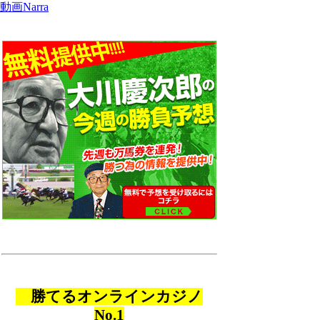
動画Narra
勝てるオンラインカジノ
No.1