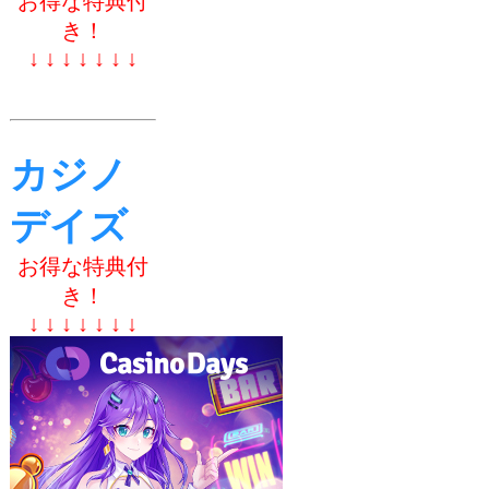
お得な特典付
き！
↓ ↓ ↓ ↓ ↓ ↓ ↓
カジノ
デイズ
お得な特典付
き！
↓ ↓ ↓ ↓ ↓ ↓ ↓