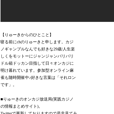
【りゅーきからのひとこと】
寝る前にchのりゅーきと申します。カジ
ノギャンブルなんでも好きな29歳/人生楽
しくをモットーにジャンジャンバリバリ
ドル箱ドッカン目指して日々オンカジに
明け暮れています。参加型オンライン麻
雀も随時開催中♪好きな言葉は「それロン
です」。
■りゅーきのオンカジ放送局(実践カジノ
の情報まとめサイト)。
Twitterで更新しておりますので是非見てみ