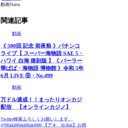
動画Narra
関連記事
動画
《 500回 記念 前夜祭 》パチンコ
ライブ【 スーパー海物語 SAE 5・
ハワイ 白海 復刻版 】《 パーラー
華ぱぱ・海物語 博物館 》令和 5年
6月 LIVE ⑨・No.499
動画
万ドル達成！！まったりオンカジ
配信 【オンラインカジノ】
Twitter検索よろしくお願いします。
@00aki00aki00aki000 【アキ lit.link】お得