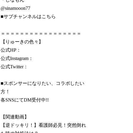
@sinamooon77
■サブチャンネルはこちら
＝＝＝＝＝＝＝＝＝＝＝＝＝＝＝＝＝
【りゅーきの色々】
公式HP：
公式Instagram：
公式Twitter：
■スポンサーになりたい、コラボしたい
方！
各SNSにてDM受付中!!
【関連動画】
【逆ドッキリ！】看護師必見！突然倒れ