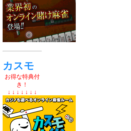
カスモ
お得な特典付
き！
↓ ↓ ↓ ↓ ↓ ↓ ↓