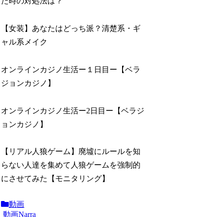
た時の対処法は？
【女装】あなたはどっち派？清楚系・ギ
ャル系メイク
オンラインカジノ生活ー１日目ー【ベラ
ジョンカジノ】
オンラインカジノ生活ー2日目ー【ベラジ
ョンカジノ】
【リアル人狼ゲーム】廃墟にルールを知
らない人達を集めて人狼ゲームを強制的
にさせてみた【モニタリング】
動画
動画Narra