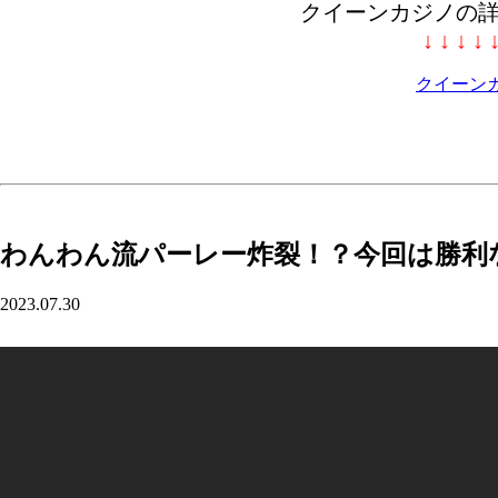
クイーンカジノの
↓ ↓ ↓ ↓ 
クイーン
わんわん流パーレー炸裂！？今回は勝利
2023.07.30