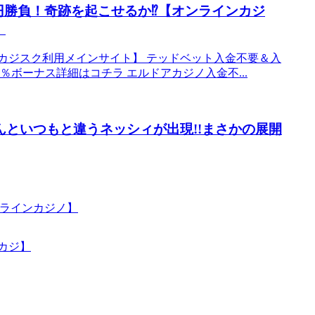
0円勝負！奇跡を起こせるか⁉【オンラインカジ
】
【カジスク利用メインサイト】 テッドベット入金不要＆入
0％ボーナス詳細はコチラ エルドアカジノ入金不...
 なんといつもと違うネッシィが出現!!まさかの展開
ンラインカジノ】
カジ】