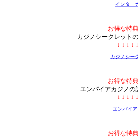
インター
お得な特
カジノシークレット
↓ ↓ ↓ ↓ 
カジノシー
お得な特
エンパイアカジノの
↓ ↓ ↓ ↓ 
エンパイア
お得な特