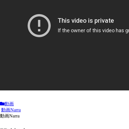
動画
動画Narra
動画Narra