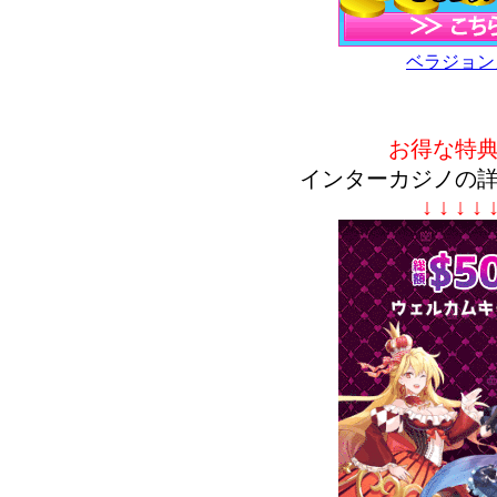
ベラジョン
お得な特
インターカジノの
↓ ↓ ↓ ↓ 