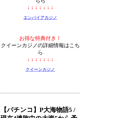
ちら
↓ ↓ ↓ ↓ ↓ ↓ ↓
エンパイアカジノ
お得な特典付き！
クイーンカジノの詳細情報はこち
ら
↓ ↓ ↓ ↓ ↓ ↓ ↓
クイーンカジノ
【パチンコ】P大海物語5 /