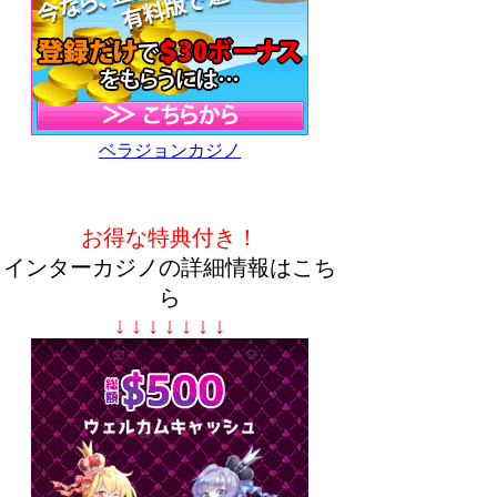
ベラジョンカジノ
お得な特典付き！
インターカジノの詳細情報はこち
ら
↓ ↓ ↓ ↓ ↓ ↓ ↓