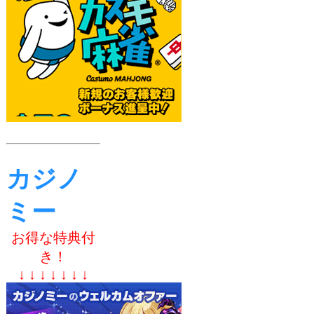
カジノ
ミー
お得な特典付
き！
↓ ↓ ↓ ↓ ↓ ↓ ↓