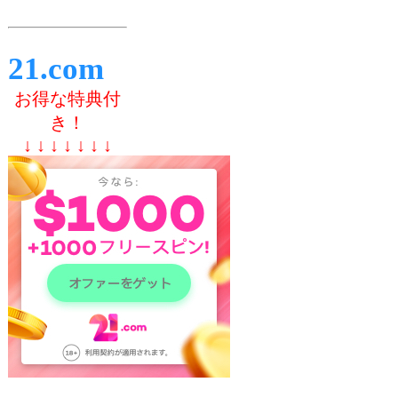
21.com
お得な特典付
き！
↓ ↓ ↓ ↓ ↓ ↓ ↓