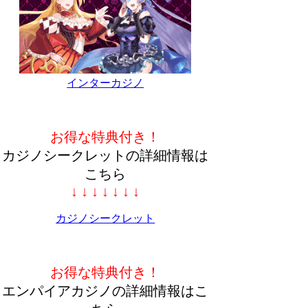
インターカジノ
お得な特典付き！
カジノシークレットの詳細情報は
こちら
↓ ↓ ↓ ↓ ↓ ↓ ↓
カジノシークレット
お得な特典付き！
エンパイアカジノの詳細情報はこ