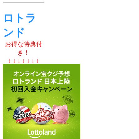
ロトラ
ンド
お得な特典付
き！
↓ ↓ ↓ ↓ ↓ ↓ ↓