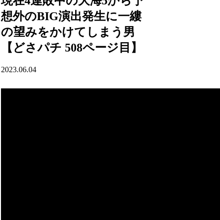
現在4連敗中の大海5から予
想外のBIG演出発生に一縷
の望みをかけてしまう男
【どさパチ 508ページ目】
2023.06.04