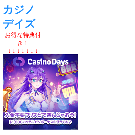
カジノ
デイズ
お得な特典付
き！
↓ ↓ ↓ ↓ ↓ ↓ ↓