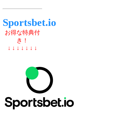
Sportsbet.io
お得な特典付
き！
↓ ↓ ↓ ↓ ↓ ↓ ↓