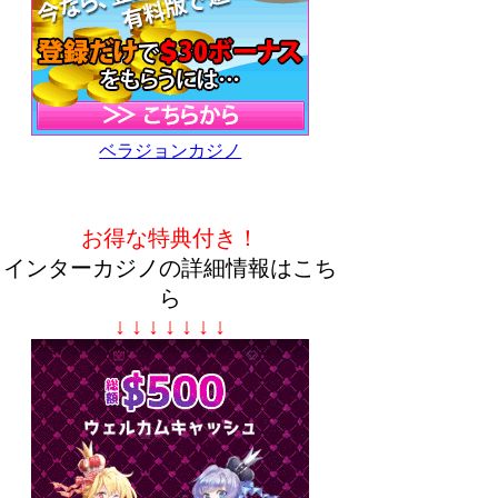
ベラジョンカジノ
お得な特典付き！
インターカジノの詳細情報はこち
ら
↓ ↓ ↓ ↓ ↓ ↓ ↓