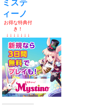
ミステ
ィーノ
お得な特典付
き！
↓ ↓ ↓ ↓ ↓ ↓ ↓