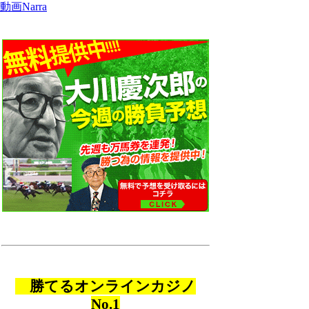
動画Narra
勝てるオンラインカジノ
No.1