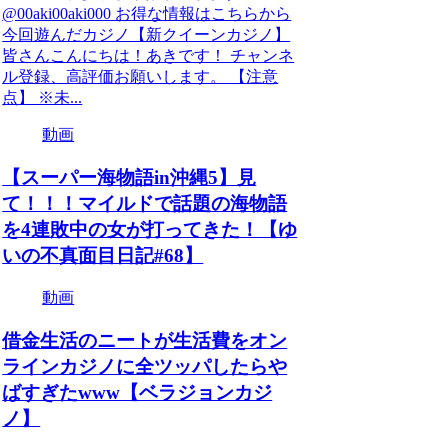
@00aki00aki000 お得な情報はこちらから
今回遊んだカジノ【新クイーンカジノ】
皆さんこんにちは！あきです！ チャンネ
ル登録、高評価お願いします。 【注意
点】 ※未...
動画
【スーパー海物語in沖縄5】見
て！！！マイルドで話題の海物語
を4連敗中の女が打ってきた！【ゆ
いの不真面目日記#68】
動画
借金生活のニートが生活費をオン
ラインカジノに全ツッパしたらや
ばすぎたwww【ベラジョンカジ
ノ】