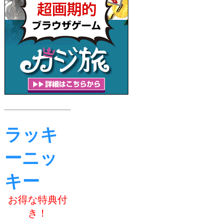
ラッキ
ーニッ
キー
お得な特典付
き！