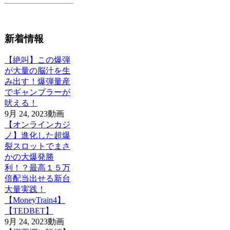
新着情報
【絶叫】この爆弾
が大量の脳汁を生
み出す！爆弾量産
でギャンブラーが
吠える！
9月 24, 2023
動画
【オンラインカジ
ノ】進化した超爆
裂スロットでまさ
かの大爆発勝
利！？最高１５万
倍配当出せる新台
大量実践！
【MoneyTrain4】
【TEDBET】
9月 24, 2023
動画