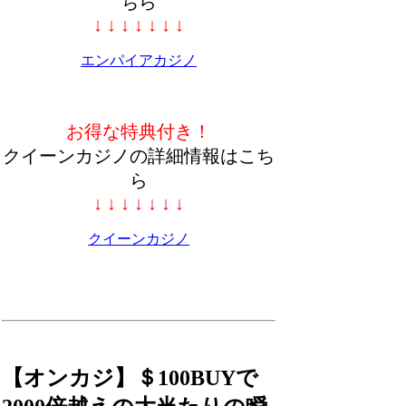
ちら
↓ ↓ ↓ ↓ ↓ ↓ ↓
エンパイアカジノ
お得な特典付き！
クイーンカジノの詳細情報はこち
ら
↓ ↓ ↓ ↓ ↓ ↓ ↓
クイーンカジノ
【オンカジ】＄100BUYで