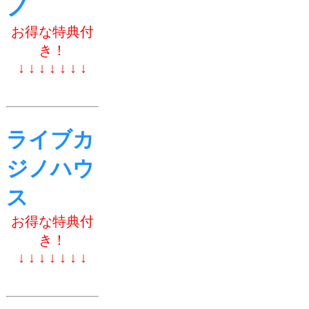
ノ
お得な特典付
き！
↓ ↓ ↓ ↓ ↓ ↓ ↓
ライブカ
ジノハウ
ス
お得な特典付
き！
↓ ↓ ↓ ↓ ↓ ↓ ↓