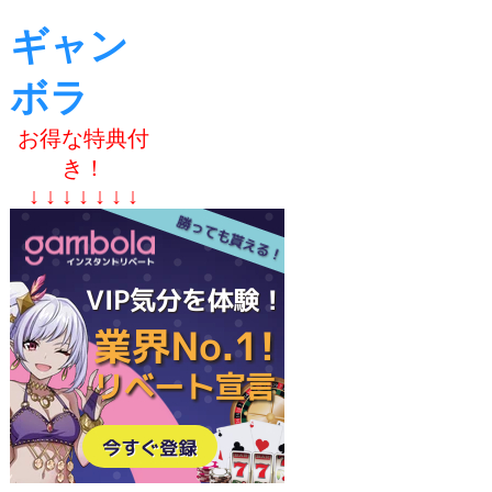
ギャン
ボラ
お得な特典付
き！
↓ ↓ ↓ ↓ ↓ ↓ ↓