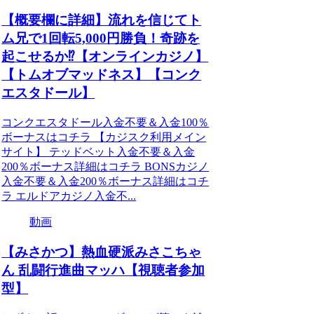
【概要欄に詳細】流れを信じてト
ム兄で1回転5,000円勝負！奇跡を
起こせるか⁉【オンラインカジノ】
【トムオブマッドネス】【コンク
エスタドール】
コンクエスタドール入金不要＆入金100％
ボーナスはコチラ 【カジスク利用メイン
サイト】 テッドベット入金不要＆入金
200％ボーナス詳細はコチラ BONSカジノ
入金不要＆入金200％ボーナス詳細はコチ
ラ エルドアカジノ入金不...
動画
【みさかつ】熱血硬派みさこちゃ
ん 乱闘行進曲マッハ【視聴者参加
型】