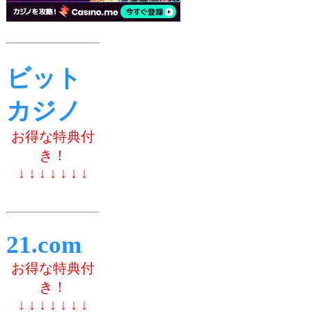
ビット
カジノ
お得な特典付
き！
↓ ↓ ↓ ↓ ↓ ↓ ↓
21.com
お得な特典付
き！
↓ ↓ ↓ ↓ ↓ ↓ ↓