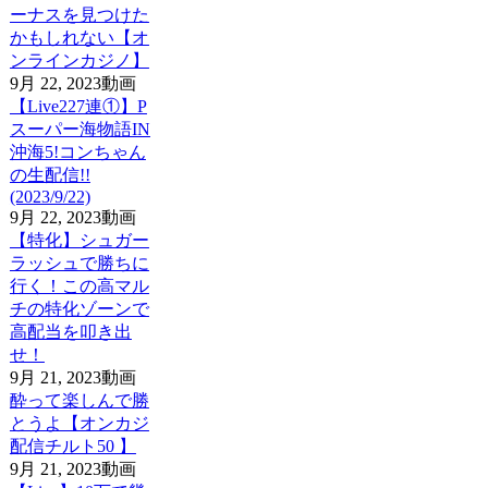
ーナスを見つけた
かもしれない【オ
ンラインカジノ】
9月 22, 2023
動画
【Live227連①】P
スーパー海物語IN
沖海5!コンちゃん
の生配信!!
(2023/9/22)
9月 22, 2023
動画
【特化】シュガー
ラッシュで勝ちに
行く！この高マル
チの特化ゾーンで
高配当を叩き出
せ！
9月 21, 2023
動画
酔って楽しんで勝
とうよ【オンカジ
配信チルト50 】
9月 21, 2023
動画