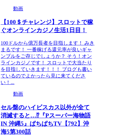
動画
【100＄チャレンジ】スロットで稼
ぐオンラインカジノ生活1日目！
100ドルから億万長者を目指します！ みき
まるです！ 一番稼げる還元率が良いギャ
ンブルをご存じでしょうか？ そう！オン
ラインカジノです！ スロットで大当たり
を目指していきます！！！ ブログも書い
ているのでよかったら見に来てくださ
い！...
動画
セル盤のハイビスカス以外が全て
消滅すると…⁉️『Pスーパー海物語
IN 沖縄5』ぱちぱちTV【792】沖
海5第300話