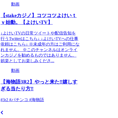
動画
【stakeカジノ】コツコツよけいｔ
ｖ始動。【よけいTV】
↓よけいTVの日常ツイートや配信告知を
行うTwitterはこちら↓ ↓よけいTVへの仕事
依頼はこちら↓ ※未成年の方はご利用にな
れません。 ※このチャンネルはオンライ
ンカジノを勧めるものではありません。
娯楽としてお楽しみくださ...
動画
【海物語3R2】やっと来た‼︎嬉しす
ぎる当たり方‼︎
#3r2 #パチンコ #海物語