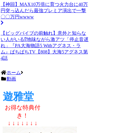
【神回】MAX10万倍に育つ火力台に40万
円突っ込んだら最強プレミア演出で一撃
〇〇万円wwww
【ビッグバイブの前触れ】意外と知らな
い人がいる⁉️地味ながら激アツ「停止音遅
れ」『PA大海物語5 Withアグネス・ラ
ム』ぱちぱちTV【808】大海5アグネス第
4話
ホーム
動画
遊雅堂
お得な特典付
き！
↓ ↓ ↓ ↓ ↓ ↓ ↓