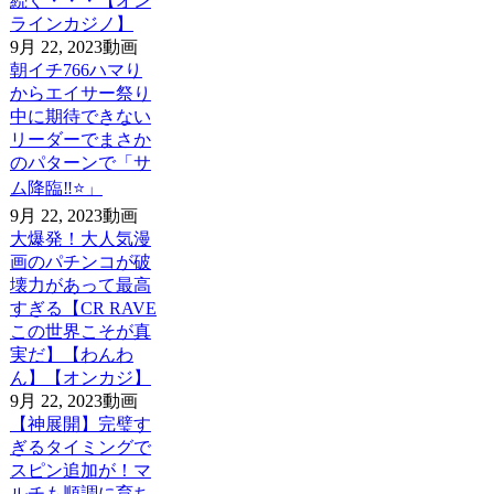
続く・・・【オン
ラインカジノ】
9月 22, 2023
動画
朝イチ766ハマり
からエイサー祭り
中に期待できない
リーダーでまさか
のパターンで「サ
ム降臨‼️⭐️」
9月 22, 2023
動画
大爆発！大人気漫
画のパチンコが破
壊力があって最高
すぎる【CR RAVE
この世界こそが真
実だ】【わんわ
ん】【オンカジ】
9月 22, 2023
動画
【神展開】完璧す
ぎるタイミングで
スピン追加が！マ
ルチも順調に育ち