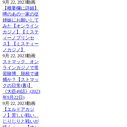
9月 22, 2023
動画
【概要欄に詳細】
噂のあの一家の従
姉妹にお願いして
みた【オンライン
カジノ】【ミステ
ィーノプリンセ
ス】【ミスティー
ノカジノ】
9月 22, 2023
動画
ストマック、オン
ラインカジノで常
習賭博、脱税で逮
捕か？【ストマッ
クの日常(裏)】
《大臣49話》(2023
年9月22日)
9月 22, 2023
動画
【エルドアカジ
ノ】苦しい戦い、
じりじりと戦いが