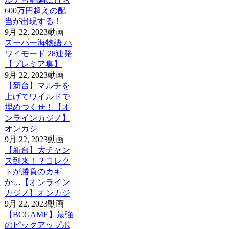
600万円超えの配
当が出現する！
9月 22, 2023
動画
スーパー海物語 ハ
ワイモード 28連発
【プレミア集】
9月 22, 2023
動画
【新台】マルチを
上げてワイルドで
埋めつくせ！【オ
ンラインカジノ】
オンカジ
9月 22, 2023
動画
【新台】大チャン
ス到来！？コレク
トが勝負のカギ
か…【オンライン
カジノ】オンカジ
9月 22, 2023
動画
【BCGAME】最強
のピックアップボ