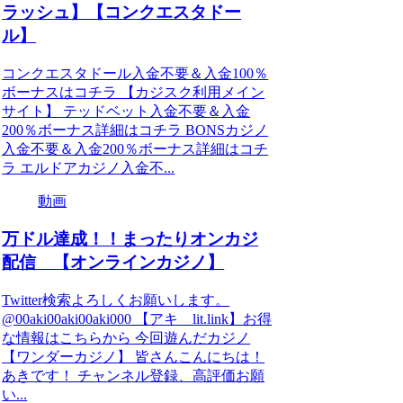
ラッシュ】【コンクエスタドー
ル】
コンクエスタドール入金不要＆入金100％
ボーナスはコチラ 【カジスク利用メイン
サイト】 テッドベット入金不要＆入金
200％ボーナス詳細はコチラ BONSカジノ
入金不要＆入金200％ボーナス詳細はコチ
ラ エルドアカジノ入金不...
動画
万ドル達成！！まったりオンカジ
配信 【オンラインカジノ】
Twitter検索よろしくお願いします。
@00aki00aki00aki000 【アキ lit.link】お得
な情報はこちらから 今回遊んだカジノ
【ワンダーカジノ】 皆さんこんにちは！
あきです！ チャンネル登録、高評価お願
い...