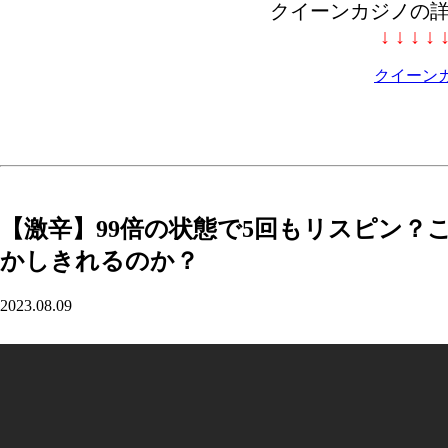
クイーンカジノの
↓ ↓ ↓ ↓ 
クイーン
【激辛】99倍の状態で5回もリスピン？
かしきれるのか？
2023.08.09