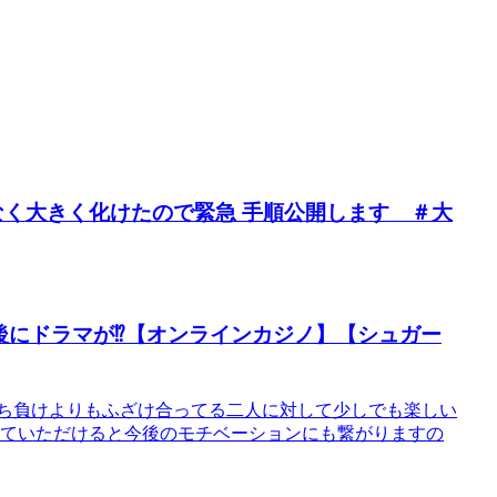
なく大きく化けたので緊急 手順公開します ＃大
後にドラマが⁉【オンラインカジノ】【シュガー
勝ち負けよりもふざけ合ってる二人に対して少しでも楽しい
ていただけると今後のモチベーションにも繋がりますの