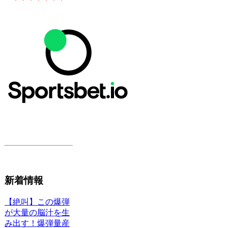
新着情報
【絶叫】この爆弾
が大量の脳汁を生
み出す！爆弾量産