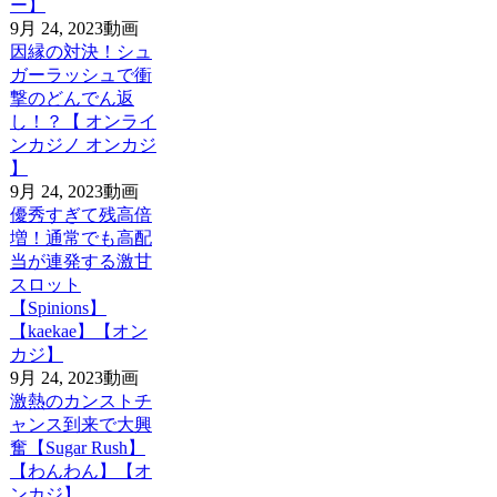
ー】
9月 24, 2023
動画
因縁の対決！シュ
ガーラッシュで衝
撃のどんでん返
し！？【 オンライ
ンカジノ オンカジ
】
9月 24, 2023
動画
優秀すぎて残高倍
増！通常でも高配
当が連発する激甘
スロット
【Spinions】
【kaekae】【オン
カジ】
9月 24, 2023
動画
激熱のカンストチ
ャンス到来で大興
奮【Sugar Rush】
【わんわん】【オ
ンカジ】