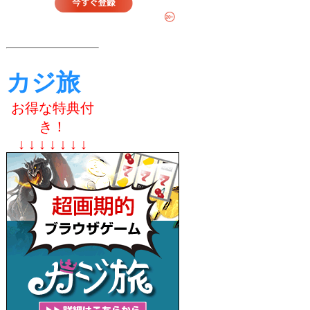
カジ旅
お得な特典付
き！
↓ ↓ ↓ ↓ ↓ ↓ ↓