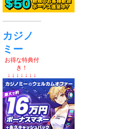
カジノ
ミー
お得な特典付
き！
↓ ↓ ↓ ↓ ↓ ↓ ↓