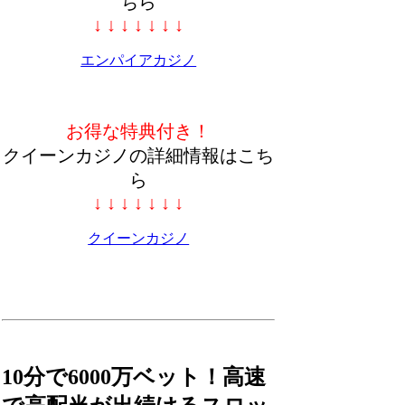
ちら
↓ ↓ ↓ ↓ ↓ ↓ ↓
エンパイアカジノ
お得な特典付き！
クイーンカジノの詳細情報はこち
ら
↓ ↓ ↓ ↓ ↓ ↓ ↓
クイーンカジノ
10分で6000万ベット！高速