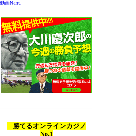
動画Narra
勝てるオンラインカジノ
No.1