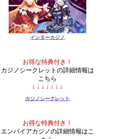
インターカジノ
お得な特典付き！
カジノシークレットの詳細情報は
こちら
↓ ↓ ↓ ↓ ↓ ↓ ↓
カジノシークレット
お得な特典付き！
エンパイアカジノの詳細情報はこ