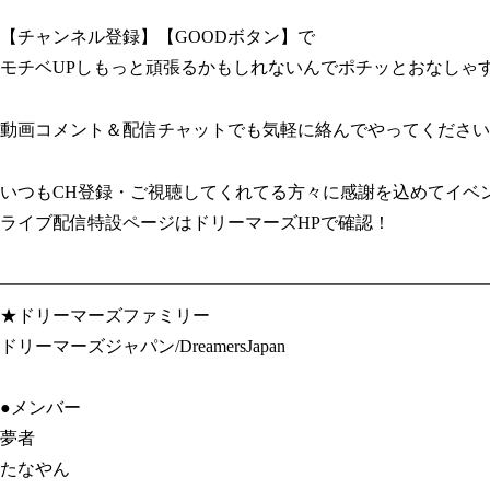
【チャンネル登録】【GOODボタン】で
モチベUPしもっと頑張るかもしれないんでポチッとおなしゃ
動画コメント＆配信チャットでも気軽に絡んでやってください
いつもCH登録・ご視聴してくれてる方々に感謝を込めてイベ
ライブ配信特設ページはドリーマーズHPで確認！
━━━━━━━━━━━━━━━━━━━━━━━━━━━━
★ドリーマーズファミリー
ドリーマーズジャパン/DreamersJapan
●メンバー
夢者
たなやん