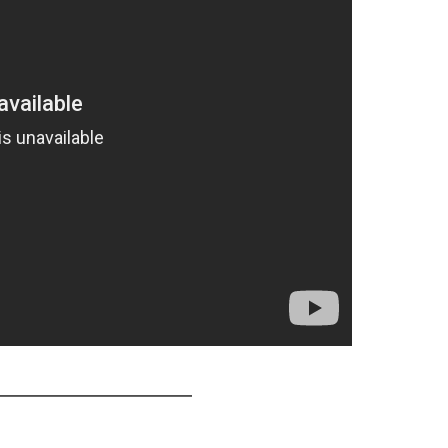
━━━━━━━━━━━━