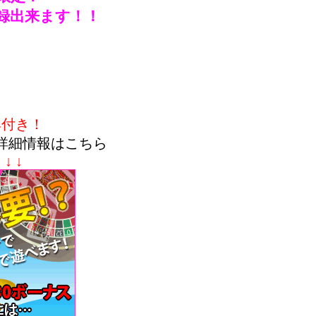
録出来ます！！
典付き！
詳細情報はこちら
↓ ↓ ↓