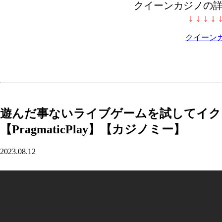
クイーンカジノの
↓ ↓ ↓ ↓ 
クイーン
遊んだ事ないライブゲームを試してイク
【PragmaticPlay】【カジノミー】
2023.08.12