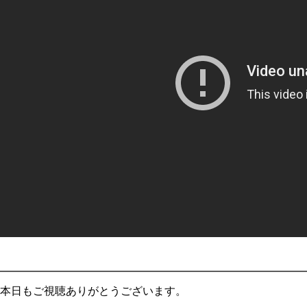
━━━━━━━━━━━━━━━━━━━━━━━━━━━━
本日もご視聴ありがとうございます。