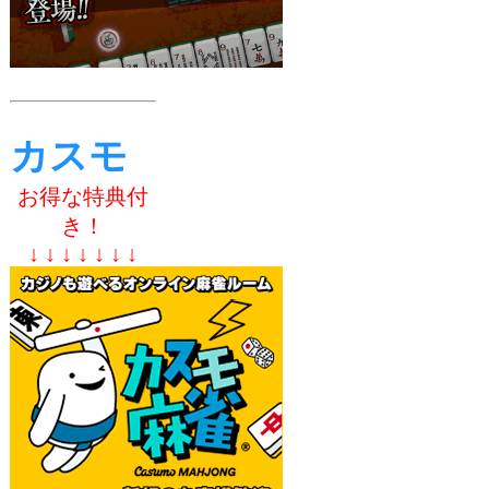
カスモ
お得な特典付
き！
↓ ↓ ↓ ↓ ↓ ↓ ↓