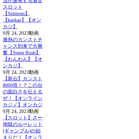
当が連発する激甘
スロット
【Spinions】
【kaekae】【オン
カジ】
9月 24, 2023
動画
激熱のカンストチ
ャンス到来で大興
奮【Sugar Rush】
【わんわん】【オ
ンカジ】
9月 24, 2023
動画
【新台】カンスト
8000倍！？この台
の面白さを伝える
ぜ！【オンライン
カジノ】オンカジ
9月 24, 2023
動画
【スロット】さー
地獄のルーレット
(ギャンブル)の始
まりだ！【オンラ