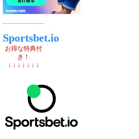
Sportsbet.io
お得な特典付
き！
↓ ↓ ↓ ↓ ↓ ↓ ↓