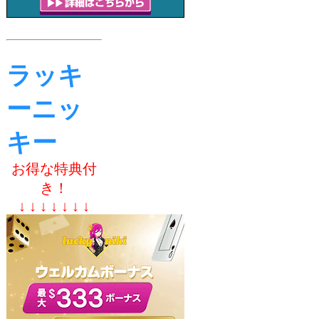
ラッキ
ーニッ
キー
お得な特典付
き！
↓ ↓ ↓ ↓ ↓ ↓ ↓