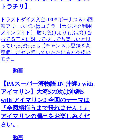
トラチリ】
トラストダイス入金100％ボーナス＆25回
転フリースピンはコチラ 【カジスク利用
メインサイト】 勝ち負けよりもふざけ合
ってる二人に対して少しでも楽しいと思
っていただけたら【チャンネル登録＆高
評価】ボタン押していただけると今後の
モチ...
動画
【PAスーパー海物語 IN 沖縄5 with
アイマリン】大海5の次は沖縄5
with アイマリン‼︎ 今回のテーマは
『全図柄揃うまで帰れません！』
アイマリンの演出をお楽しみくだ
さい。
動画