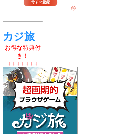
カジ旅
お得な特典付
き！
↓ ↓ ↓ ↓ ↓ ↓ ↓