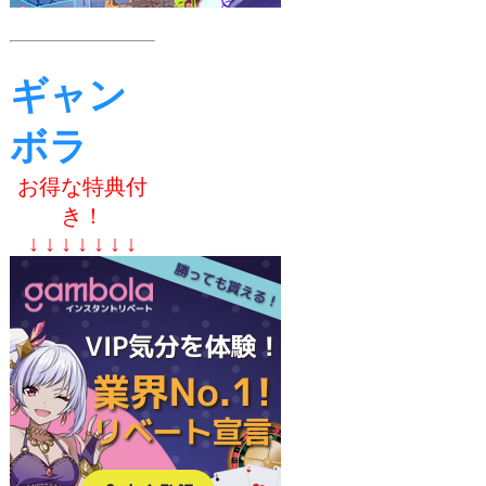
ギャン
ボラ
お得な特典付
き！
↓ ↓ ↓ ↓ ↓ ↓ ↓