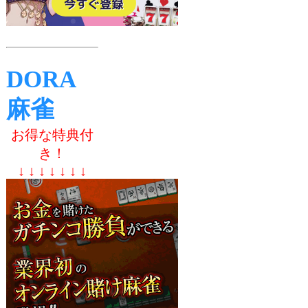
DORA
麻雀
お得な特典付
き！
↓ ↓ ↓ ↓ ↓ ↓ ↓