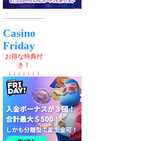
Casino
Friday
お得な特典付
き！
↓ ↓ ↓ ↓ ↓ ↓ ↓