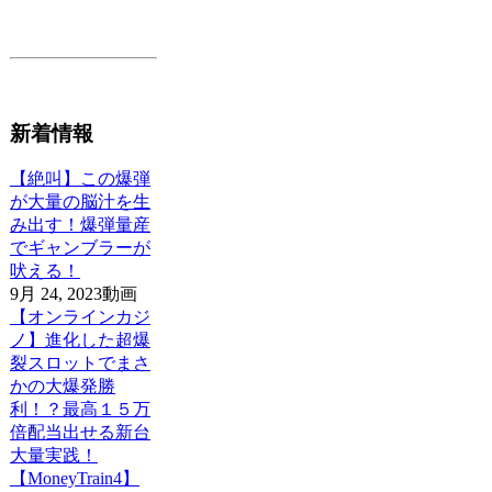
新着情報
【絶叫】この爆弾
が大量の脳汁を生
み出す！爆弾量産
でギャンブラーが
吠える！
9月 24, 2023
動画
【オンラインカジ
ノ】進化した超爆
裂スロットでまさ
かの大爆発勝
利！？最高１５万
倍配当出せる新台
大量実践！
【MoneyTrain4】