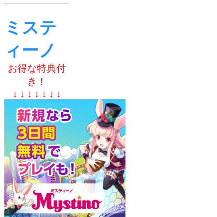
ミステ
ィーノ
お得な特典付
き！
↓ ↓ ↓ ↓ ↓ ↓ ↓