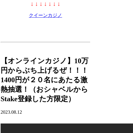
↓ ↓ ↓ ↓ ↓ ↓ ↓
クイーンカジノ
【オンラインカジノ】10万
円からぶち上げるぜ！！！
1400円が２０名にあたる激
熱抽選！（おシャベルから
Stake登録した方限定）
2023.08.12