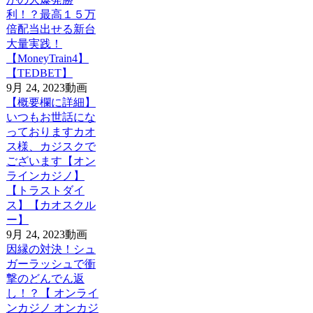
利！？最高１５万
倍配当出せる新台
大量実践！
【MoneyTrain4】
【TEDBET】
9月 24, 2023
動画
【概要欄に詳細】
いつもお世話にな
っておりますカオ
ス様、カジスクで
ございます【オン
ラインカジノ】
【トラストダイ
ス】【カオスクル
ー】
9月 24, 2023
動画
因縁の対決！シュ
ガーラッシュで衝
撃のどんでん返
し！？【 オンライ
ンカジノ オンカジ