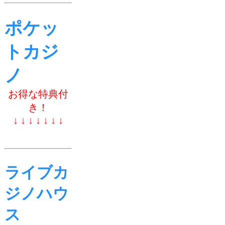
ポケッ
トカジ
ノ
お得な特典付
き！
↓ ↓ ↓ ↓ ↓ ↓ ↓
ライブカ
ジノハウ
ス