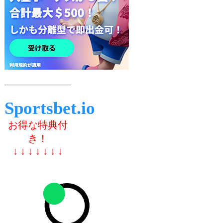
Sportsbet.io
お得な特典付
き！
↓ ↓ ↓ ↓ ↓ ↓ ↓