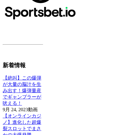
新着情報
【絶叫】この爆弾
が大量の脳汁を生
み出す！爆弾量産
でギャンブラーが
吠える！
9月 24, 2023
動画
【オンラインカジ
ノ】進化した超爆
裂スロットでまさ
かの大爆発勝