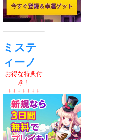
ミステ
ィーノ
お得な特典付
き！
↓ ↓ ↓ ↓ ↓ ↓ ↓