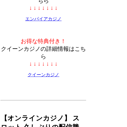
ちら
↓ ↓ ↓ ↓ ↓ ↓ ↓
エンパイアカジノ
お得な特典付き！
クイーンカジノの詳細情報はこち
ら
↓ ↓ ↓ ↓ ↓ ↓ ↓
クイーンカジノ
【オンラインカジノ】 ス