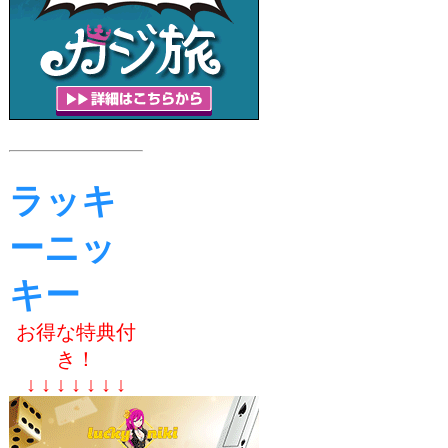
ラッキ
ーニッ
キー
お得な特典付
き！
↓ ↓ ↓ ↓ ↓ ↓ ↓