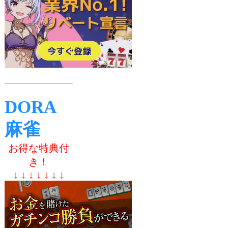
DORA
麻雀
お得な特典付
き！
↓ ↓ ↓ ↓ ↓ ↓ ↓