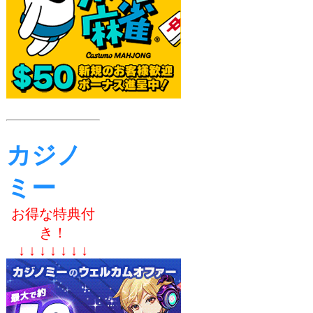
カジノ
ミー
お得な特典付
き！
↓ ↓ ↓ ↓ ↓ ↓ ↓