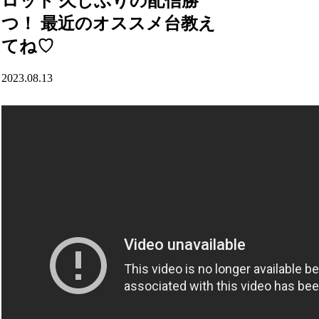
ロット 久しぶりの配信勝
つ！ 最近のオススメ台教え
てね♡
2023.08.13