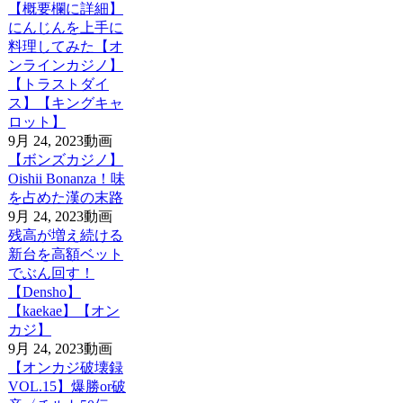
【概要欄に詳細】
にんじんを上手に
料理してみた【オ
ンラインカジノ】
【トラストダイ
ス】【キングキャ
ロット】
9月 24, 2023
動画
【ボンズカジノ】
Oishii Bonanza！味
を占めた漢の末路
9月 24, 2023
動画
残高が増え続ける
新台を高額ベット
でぶん回す！
【Densho】
【kaekae】【オン
カジ】
9月 24, 2023
動画
【オンカジ破壊録
VOL.15】爆勝or破