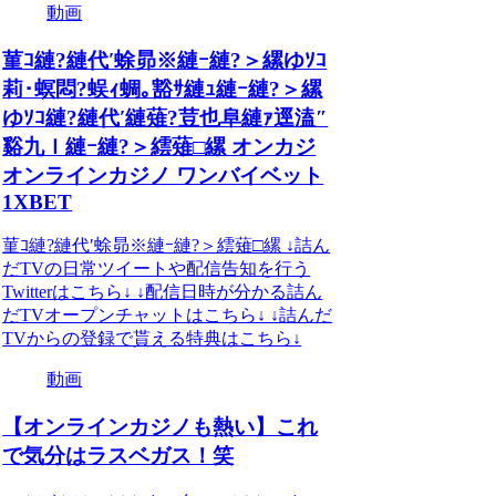
動画
菫ｺ縺?縺代′蜍昴※縺ｰ縺?＞縲ゆｿｺ
莉･螟悶?蜈ｨ蜩｡豁ｻ縺ｭ縺ｰ縺?＞縲
ゆｿｺ縺?縺代′縺薙?荳也阜縺ｧ逕溘″
谿九ｌ縺ｰ縺?＞繧薙□縲 オンカジ
オンラインカジノ ワンバイベット
1XBET
菫ｺ縺?縺代′蜍昴※縺ｰ縺?＞繧薙□縲 ↓詰ん
だTVの日常ツイートや配信告知を行う
Twitterはこちら↓ ↓配信日時が分かる詰ん
だTVオープンチャットはこちら↓ ↓詰んだ
TVからの登録で貰える特典はこちら↓
動画
【オンラインカジノも熱い】これ
で気分はラスベガス！笑