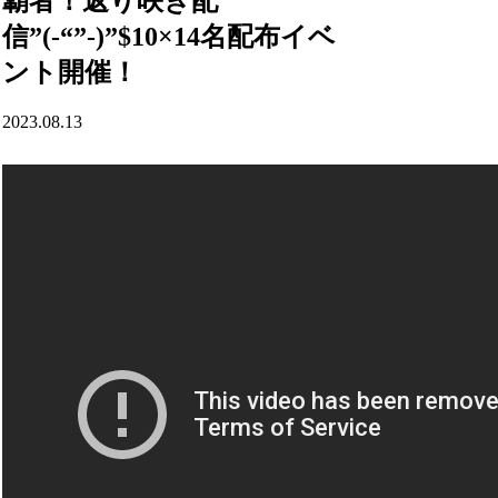
覇者！返り咲き配
信”(-“”-)”$10×14名配布イベ
ント開催！
2023.08.13