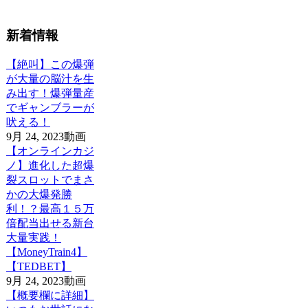
新着情報
【絶叫】この爆弾
が大量の脳汁を生
み出す！爆弾量産
でギャンブラーが
吠える！
9月 24, 2023
動画
【オンラインカジ
ノ】進化した超爆
裂スロットでまさ
かの大爆発勝
利！？最高１５万
倍配当出せる新台
大量実践！
【MoneyTrain4】
【TEDBET】
9月 24, 2023
動画
【概要欄に詳細】