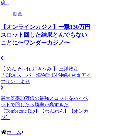
稿...
動画
【オンラインカジノ】一撃130万円
スロット回した結果とんでもない
ことに〜ワンダーカジノ〜
【 めんそ～れ おきうみ 】 三洋物産
「CRA スーパー海物語 IN 沖縄4 with アイ
マリン」より
最大倍率30万倍の最強スロットをハイベ
ットで回したら勝率が高すぎた
【Tombstone Rip】【わんわん】【オンカ
ジ】
ホーム