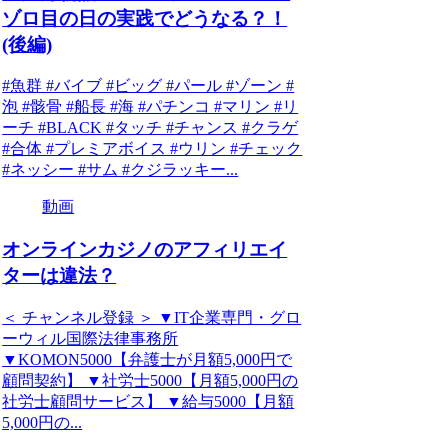
ゾロ目の日の実践でどうなる？！
(後編)
#魚群 #バイブ #ビッグ #パール #ゾーン #
泡 #骸骨 #船長 #海 #パチンコ #マリン #リ
ーチ #BLACK #タッチ #チャンス #クラゲ
#合体 #プレミアボイス #ウリン #チェック
#ネッシー #サム #クジラッキー...
動画
オンラインカジノのアフィリエイ
ターは違法？
＜ チャンネル登録 ＞ ▼IT企業専門・グロ
ーウィル国際法律事務所
▼KOMON5000【弁護士が月額5,000円で
顧問契約】 ▼社労士5000【月額5,000円の
社労士顧問サービス】 ▼給与5000【月額
5,000円の...