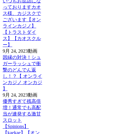
いつもお世話にな
っておりますカオ
ス様、カジスクで
ございます【オン
ラインカジノ】
【トラストダイ
ス】【カオスクル
ー】
9月 24, 2023
動画
因縁の対決！シュ
ガーラッシュで衝
撃のどんでん返
し！？【 オンライ
ンカジノ オンカジ
】
9月 24, 2023
動画
優秀すぎて残高倍
増！通常でも高配
当が連発する激甘
スロット
【Spinions】
【kaekae】【オン