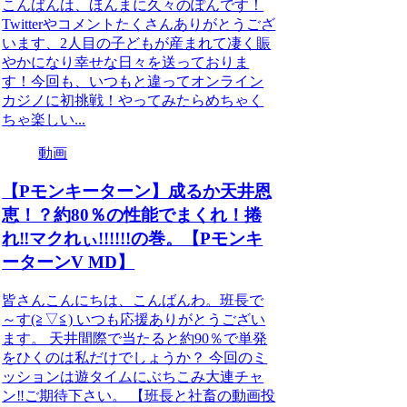
こんばんは、ほんまに久々のぽんです！
Twitterやコメントたくさんありがとうござ
います、2人目の子どもが産まれて凄く賑
やかになり幸せな日々を送っておりま
す！今回も、いつもと違ってオンライン
カジノに初挑戦！やってみたらめちゃく
ちゃ楽しい...
動画
【Pモンキーターン】成るか天井恩
恵！？約80％の性能でまくれ！捲
れ‼マクれぃ!!!!!!の巻。【Pモンキ
ーターンV MD】
皆さんこんにちは、こんばんわ。班長で
～す(≧▽≦) いつも応援ありがとうござい
ます。 天井間際で当たると約90％で単発
をひくのは私だけでしょうか？ 今回のミ
ッションは遊タイムにぶちこみ大連チャ
ン‼ご期待下さい。 【班長と社畜の動画投