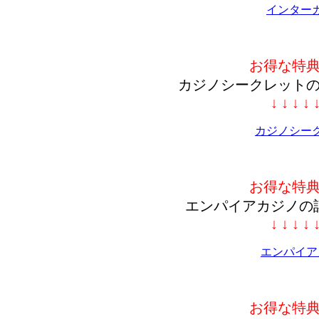
インター
お得な特
カジノシークレット
↓ ↓ ↓ ↓ 
カジノシー
お得な特
エンパイアカジノの
↓ ↓ ↓ ↓ 
エンパイア
お得な特