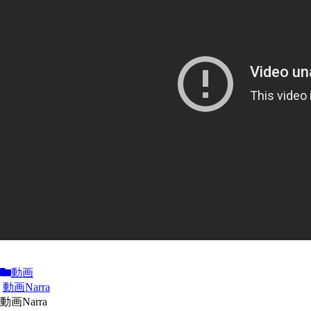
動画
動画Narra
動画Narra