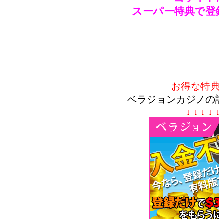
スーパー特典で登
お得な特
ベラジョンカジノの
↓ ↓ ↓ ↓ 