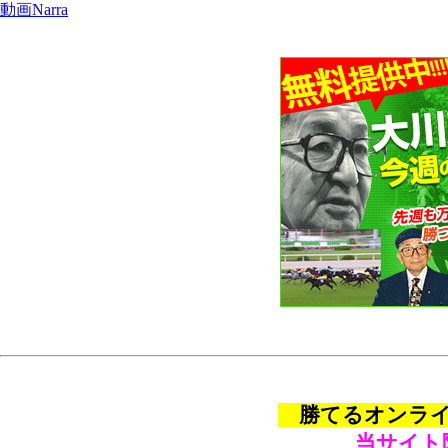
動画Narra
勝てるオンライン
当サイト