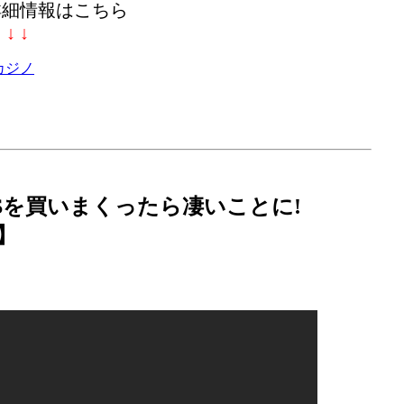
詳細情報はこちら
↓ ↓ ↓
カジノ
Sを買いまくったら凄いことに!
ジ】