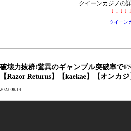
クイーンカジノの
↓ ↓ ↓ ↓ 
クイーン
破壊力抜群!驚異のギャンブル突破率でF
【Razor Returns】【kaekae】【オンカ
2023.08.14