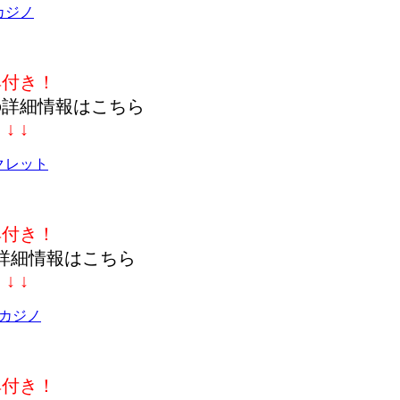
カジノ
典付き！
の詳細情報はこちら
↓ ↓ ↓
クレット
典付き！
詳細情報はこちら
↓ ↓ ↓
カジノ
典付き！