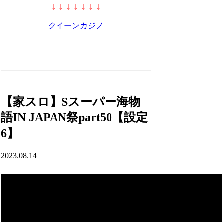
↓ ↓ ↓ ↓ ↓ ↓ ↓
クイーンカジノ
【家スロ】Sスーパー海物
語IN JAPAN祭part50【設定
6】
2023.08.14