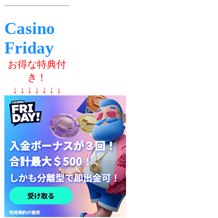
Casino
Friday
お得な特典付
き！
↓ ↓ ↓ ↓ ↓ ↓ ↓