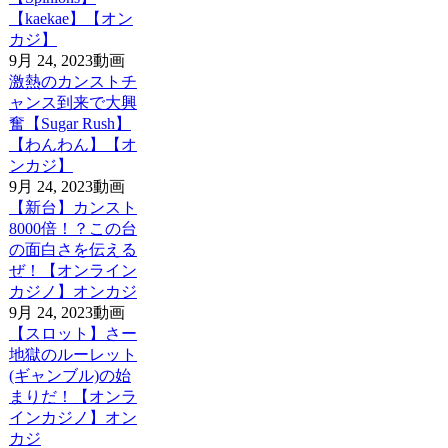
【kaekae】【オン
カジ】
9月 24, 2023
動画
激熱のカンストチ
ャンス到来で大興
奮【Sugar Rush】
【わんわん】【オ
ンカジ】
9月 24, 2023
動画
【新台】カンスト
8000倍！？この台
の面白さを伝える
ぜ！【オンライン
カジノ】オンカジ
9月 24, 2023
動画
【スロット】さー
地獄のルーレット
(ギャンブル)の始
まりだ！【オンラ
インカジノ】オン
カジ