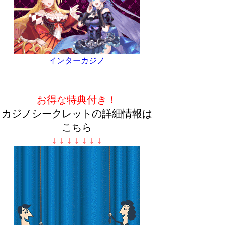
インターカジノ
お得な特典付き！
カジノシークレットの詳細情報は
こちら
↓ ↓ ↓ ↓ ↓ ↓ ↓