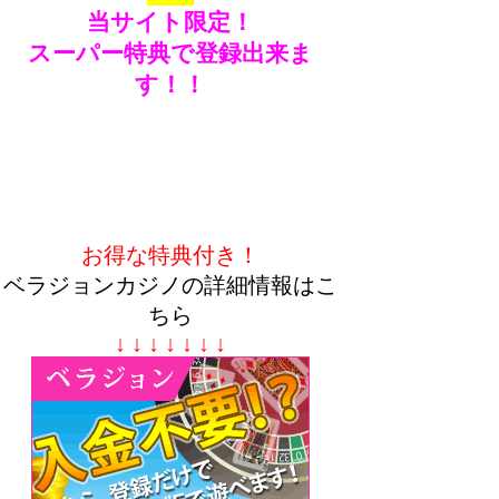
当サイト限定！
スーパー特典で登録出来ま
す！！
お得な特典付き！
ベラジョンカジノの詳細情報はこ
ちら
↓ ↓ ↓ ↓ ↓ ↓ ↓