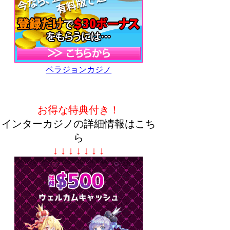
ベラジョンカジノ
お得な特典付き！
インターカジノの詳細情報はこち
ら
↓ ↓ ↓ ↓ ↓ ↓ ↓