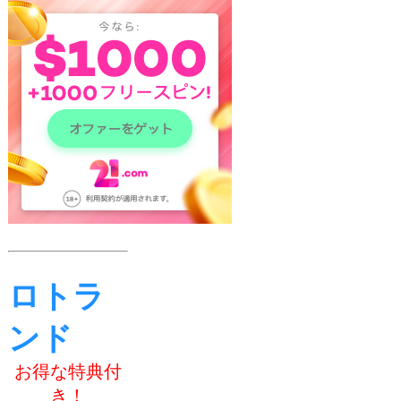
ロトラ
ンド
お得な特典付
き！