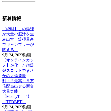
新着情報
【絶叫】この爆弾
が大量の脳汁を生
み出す！爆弾量産
でギャンブラーが
吠える！
9月 24, 2023
動画
【オンラインカジ
ノ】進化した超爆
裂スロットでまさ
かの大爆発勝
利！？最高１５万
倍配当出せる新台
大量実践！
【MoneyTrain4】
【TEDBET】
9月 24, 2023
動画