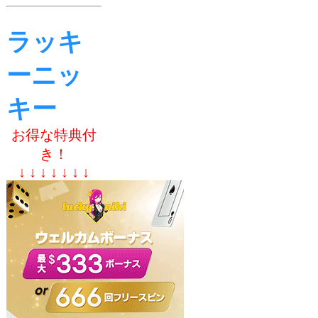
ラッキ
ーニッ
キー
お得な特典付
き！
↓ ↓ ↓ ↓ ↓ ↓ ↓