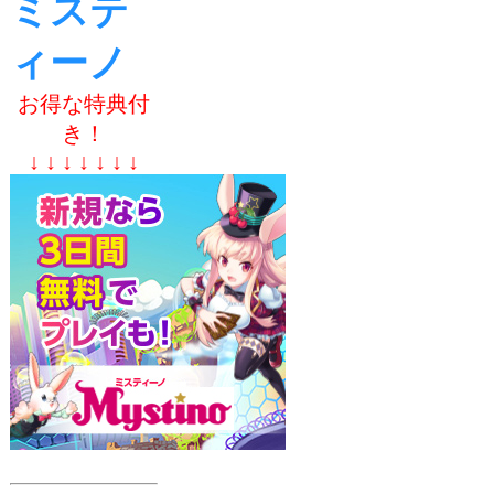
ミステ
ィーノ
お得な特典付
き！
↓ ↓ ↓ ↓ ↓ ↓ ↓