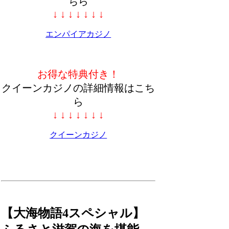
ちら
↓ ↓ ↓ ↓ ↓ ↓ ↓
エンパイアカジノ
お得な特典付き！
クイーンカジノの詳細情報はこち
ら
↓ ↓ ↓ ↓ ↓ ↓ ↓
クイーンカジノ
【大海物語4スペシャル】