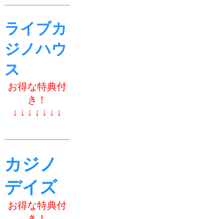
ライブカ
ジノハウ
ス
お得な特典付
き！
↓ ↓ ↓ ↓ ↓ ↓ ↓
カジノ
デイズ
お得な特典付
き！