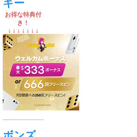
キー
お得な特典付
き！
↓ ↓ ↓ ↓ ↓ ↓ ↓
ボンズ