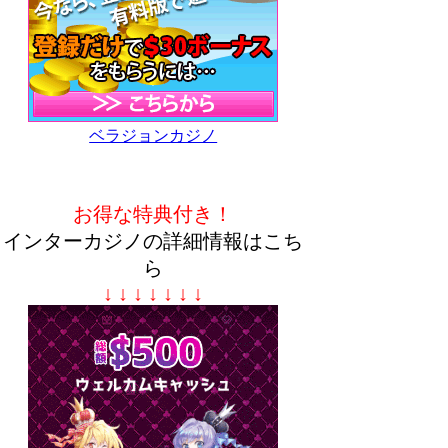
ベラジョンカジノ
お得な特典付き！
インターカジノの詳細情報はこち
ら
↓ ↓ ↓ ↓ ↓ ↓ ↓