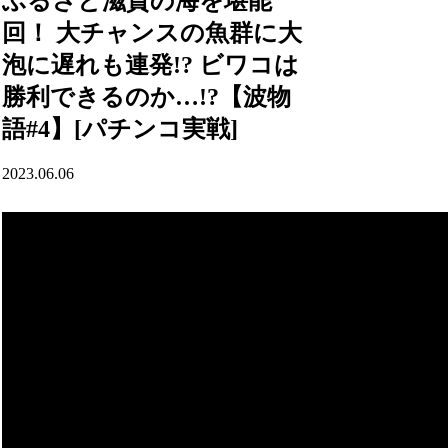
ふるさと滋賀の海を堪能
回！ 大チャンスの魚群に大
泡に遅れも連発!? ビワコは
勝利できるのか…!?【波物
語#4】[パチンコ実戦]
2023.06.06