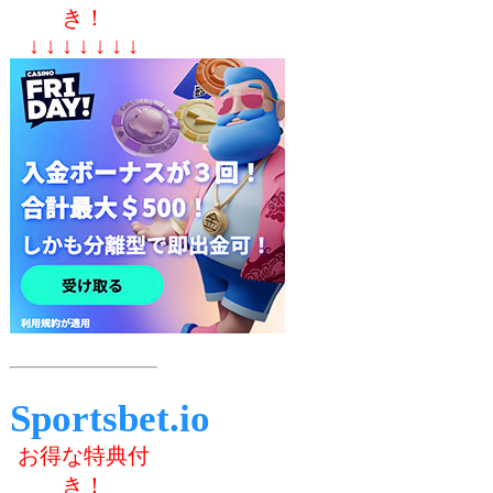
き！
↓ ↓ ↓ ↓ ↓ ↓ ↓
Sportsbet.io
お得な特典付
き！