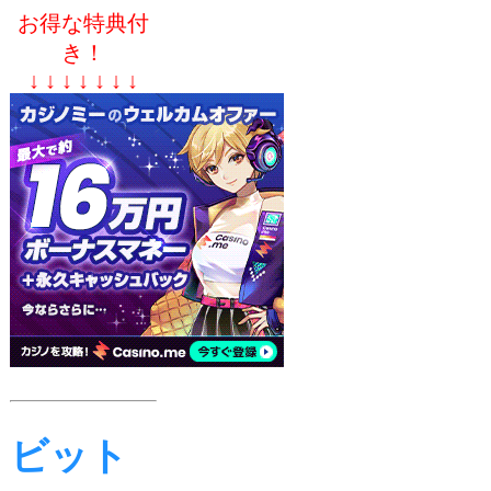
お得な特典付
き！
↓ ↓ ↓ ↓ ↓ ↓ ↓
ビット