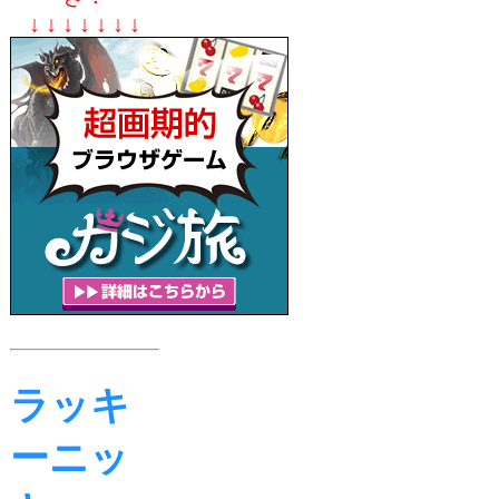
↓ ↓ ↓ ↓ ↓ ↓ ↓
ラッキ
ーニッ