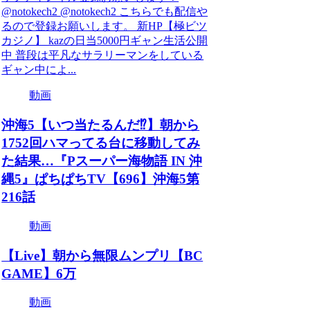
@notokech2 @notokech2 こちらでも配信や
るので登録お願いします。 新HP【極ビツ
カジノ】 kazの日当5000円ギャン生活公開
中 普段は平凡なサラリーマンをしている
ギャン中によ...
動画
沖海5【いつ当たるんだ⁉️】朝から
1752回ハマってる台に移動してみ
た結果…『Pスーパー海物語 IN 沖
縄5』ぱちぱちTV【696】沖海5第
216話
動画
【Live】朝から無限ムンプリ【BC
GAME】6万
動画