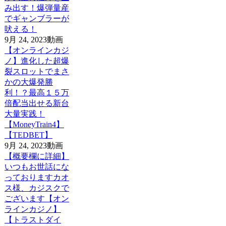
み出す！爆弾量産
でギャンブラーが
吠える！
9月 24, 2023
動画
【オンラインカジ
ノ】進化した超爆
裂スロットでまさ
かの大爆発勝
利！？最高１５万
倍配当出せる新台
大量実践！
【MoneyTrain4】
【TEDBET】
9月 24, 2023
動画
【概要欄に詳細】
いつもお世話にな
っておりますカオ
ス様、カジスクで
ございます【オン
ラインカジノ】
【トラストダイ