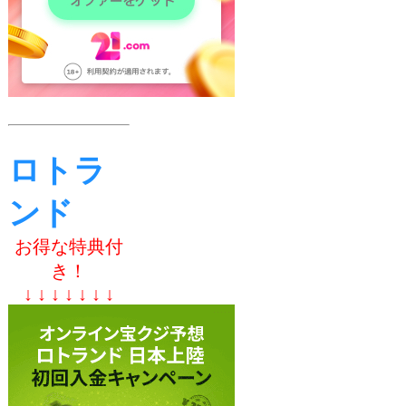
ロトラ
ンド
お得な特典付
き！
↓ ↓ ↓ ↓ ↓ ↓ ↓