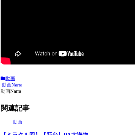
動画
動画Narra
動画Narra
関連記事
動画
【ミラクル回】【新台】PA大海物