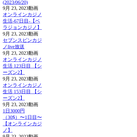
(2023/06/20)
9月 23, 2023
動画
オンラインカジノ
生活-67日目-【ベ
ラジョンカジノ】
9月 23, 2023
動画
セブンスピンカジ
ノlive放送
9月 23, 2023
動画
オンラインカジノ
生活 123日目 【シ
ーズン2】
9月 23, 2023
動画
オンラインカジノ
生活 153日目 【シ
ーズン2】
9月 23, 2023
動画
1日3000円
（30$）〜1日目〜
【オンラインカジ
ノ】
9月 23, 2023
動画