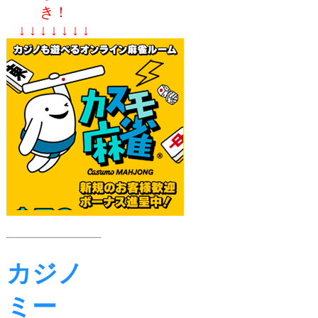
き！
↓ ↓ ↓ ↓ ↓ ↓ ↓
カジノ
ミー