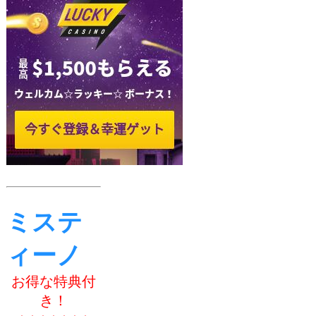
ミステ
ィーノ
お得な特典付
き！