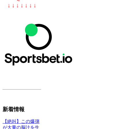
↓ ↓ ↓ ↓ ↓ ↓ ↓
新着情報
【絶叫】この爆弾
が大量の脳汁を生