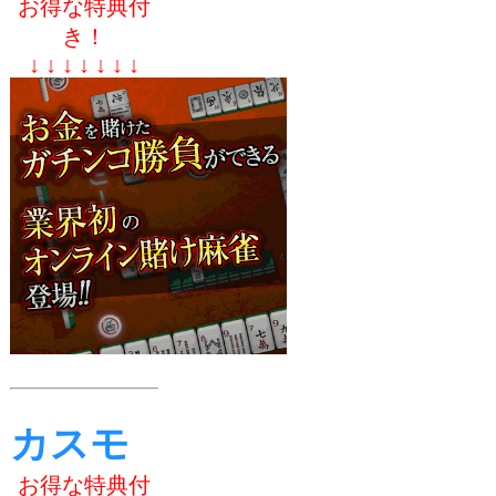
お得な特典付
き！
↓ ↓ ↓ ↓ ↓ ↓ ↓
カスモ
お得な特典付