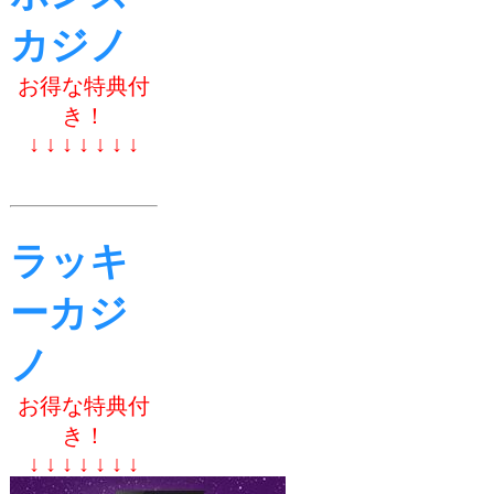
カジノ
お得な特典付
き！
↓ ↓ ↓ ↓ ↓ ↓ ↓
ラッキ
ーカジ
ノ
お得な特典付
き！
↓ ↓ ↓ ↓ ↓ ↓ ↓