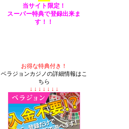
当サイト限定！
スーパー特典で登録出来ま
す！！
お得な特典付き！
ベラジョンカジノの詳細情報はこ
ちら
↓ ↓ ↓ ↓ ↓ ↓ ↓