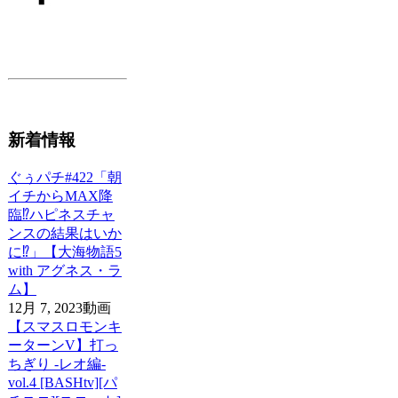
新着情報
ぐぅパチ#422「朝
イチからMAX降
臨⁉ハピネスチャ
ンスの結果はいか
に⁉」【大海物語5
with アグネス・ラ
ム】
12月 7, 2023
動画
【スマスロモンキ
ーターンV】打っ
ちぎり -レオ編-
vol.4 [BASHtv][パ