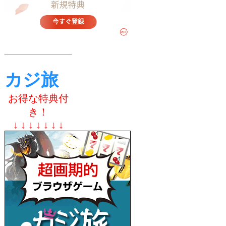
カジ旅
お得な特典付
き！
↓ ↓ ↓ ↓ ↓ ↓ ↓