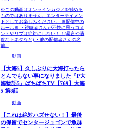
※この動画はオンラインカジノを勧める
ものではありません。エンターテイメン
トとしてお楽しみください。 ※配信中の
ルール※ ・視聴者さんが不快に思うコメ
ントやリプは絶対にしない！！(暴言や過
度な下ネタなど) ・他の配信者さんの名
前...
動画
【大海5】久しぶりに大海打ったら
とんでもない事になりました『P大
海物語5』ぱちぱちTV【769】大海
5 第8話
動画
【これは絶対ハズせない！】最後
の保留でセンタージュゴンで魚群