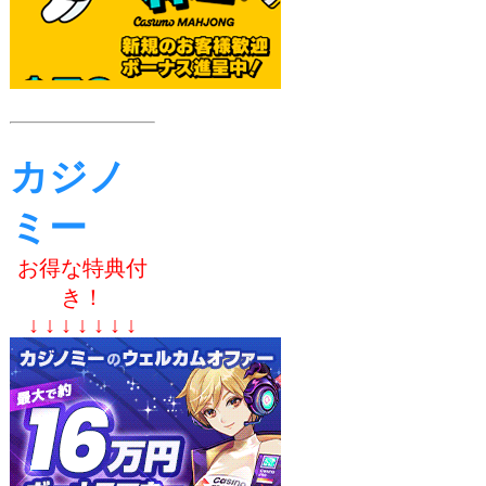
カジノ
ミー
お得な特典付
き！
↓ ↓ ↓ ↓ ↓ ↓ ↓