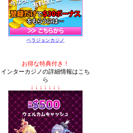
ベラジョンカジノ
お得な特典付き！
インターカジノの詳細情報はこち
ら
↓ ↓ ↓ ↓ ↓ ↓ ↓