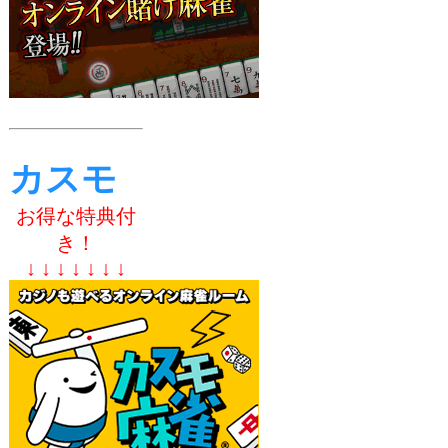
カスモ
お得な特典付
き！
↓ ↓ ↓ ↓ ↓ ↓ ↓