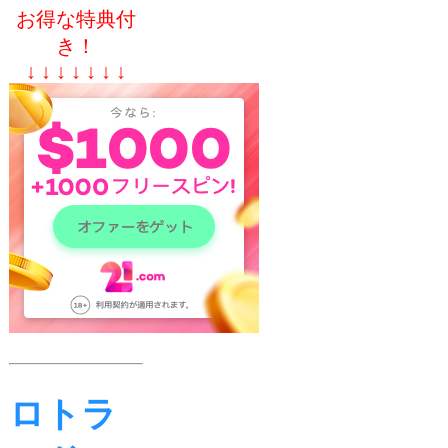
お得な特典付
き！
↓ ↓ ↓ ↓ ↓ ↓ ↓
ロトラ