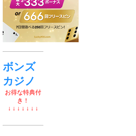
ボンズ
カジノ
お得な特典付
き！
↓ ↓ ↓ ↓ ↓ ↓ ↓