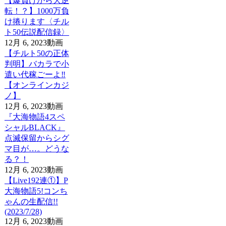
【爆負けから大逆
転！？】1000万負
け捲ります〈チル
ト50伝説配信録〉
12月 6, 2023
動画
【チルト50の正体
判明】バカラで小
遣い代稼ごーよ‼️
【オンラインカジ
ノ】
12月 6, 2023
動画
『大海物語4スペ
シャルBLACK』
点滅保留からシグ
マ目が…。どうな
る？！
12月 6, 2023
動画
【Live192連①】P
大海物語5!コンち
ゃんの生配信!!
(2023/7/28)
12月 6, 2023
動画