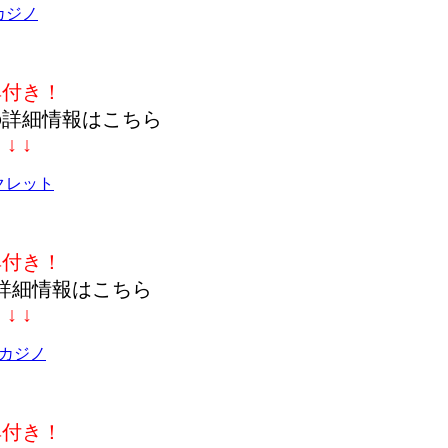
カジノ
典付き！
の詳細情報はこちら
↓ ↓ ↓
クレット
典付き！
詳細情報はこちら
↓ ↓ ↓
カジノ
典付き！