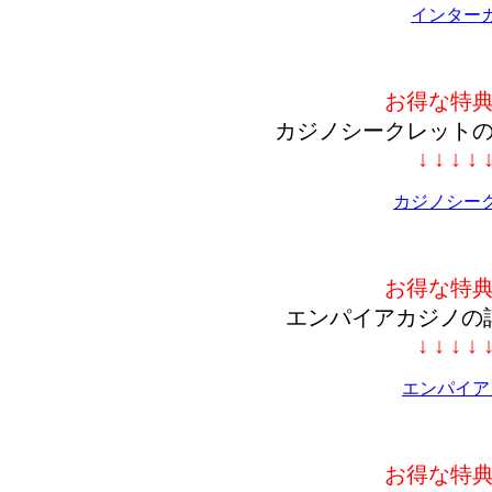
インター
お得な特
カジノシークレット
↓ ↓ ↓ ↓ 
カジノシー
お得な特
エンパイアカジノの
↓ ↓ ↓ ↓ 
エンパイア
お得な特