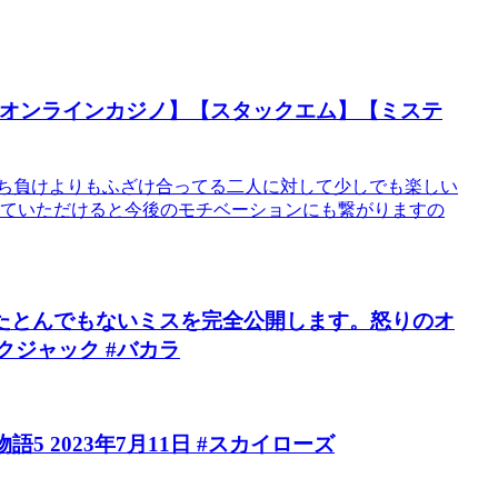
【オンラインカジノ】【スタックエム】【ミステ
勝ち負けよりもふざけ合ってる二人に対して少しでも楽しい
ていただけると今後のモチベーションにも繋がりますの
ズったとんでもないミスを完全公開します。怒りのオ
クジャック #バカラ
 2023年7月11日 #スカイローズ