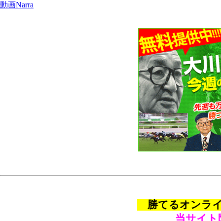
動画Narra
勝てるオンライン
当サイト