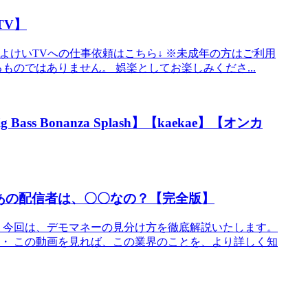
TV】
↓ ↓よけいTVへの仕事依頼はこちら↓ ※未成年の方はご利用
のではありません。 娯楽としてお楽しみくださ...
ass Bonanza Splash】【kaekae】【オンカ
あの配信者は、〇〇なの？【完全版】
 今回は、デモマネーの見分け方を徹底解説いたします。
・ この動画を見れば、この業界のことを、より詳しく知