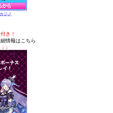
カジノ
典付き！
詳細情報はこちら
↓ ↓ ↓