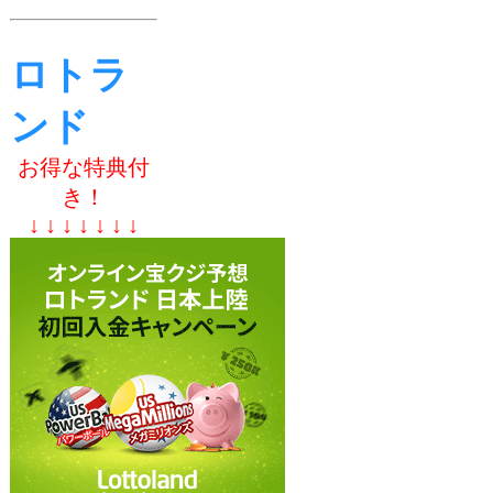
ロトラ
ンド
お得な特典付
き！
↓ ↓ ↓ ↓ ↓ ↓ ↓