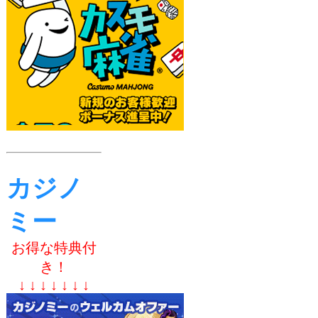
カジノ
ミー
お得な特典付
き！
↓ ↓ ↓ ↓ ↓ ↓ ↓