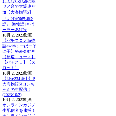
してないお店の即
ヤメ台で大爆連だ
❗❗❗【大海物語5】
『あげ実665海物
語』[海物語]＃パ
ーラーあげ実
10月 2, 2023
動画
【パチスロ大海物
語4withすーぱーそ
に子】発表会動画
【超速ニュース】
【パチスロ】【ス
ロット】
10月 2, 2023
動画
【Live234連①】P
大海物語5!コンち
ゃんの生配信!!
(2023/10/2)
10月 2, 2023
動画
オンラインカジノ
生配信者を逮捕！
オンラインカジノ