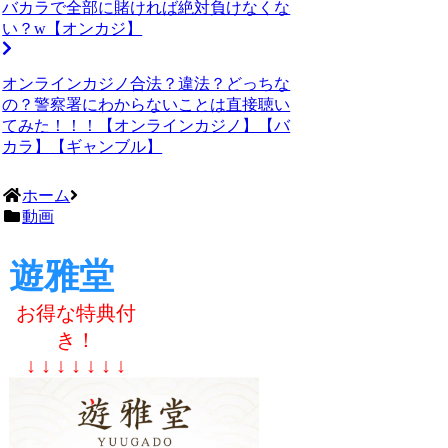
バカラで全部に賭ければ絶対負けなくな
い？w【オンカジ】
オンラインカジノ合法？違法？どっちな
の？警察署にわからないことは直接聴い
てみた！！！【オンラインカジノ】【バ
カラ】【ギャンブル】
ホーム
動画
遊雅堂
お得な特典付
き！
↓ ↓ ↓ ↓ ↓ ↓ ↓