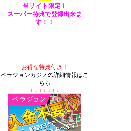
当サイト限定！
スーパー特典で登録出来ま
す！！
お得な特典付き！
ベラジョンカジノの詳細情報はこ
ちら
↓ ↓ ↓ ↓ ↓ ↓ ↓