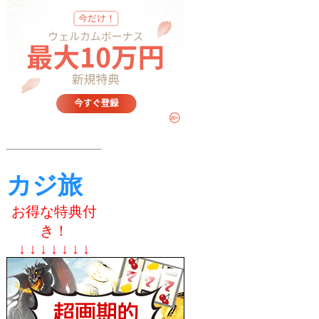
カジ旅
お得な特典付
き！
↓ ↓ ↓ ↓ ↓ ↓ ↓