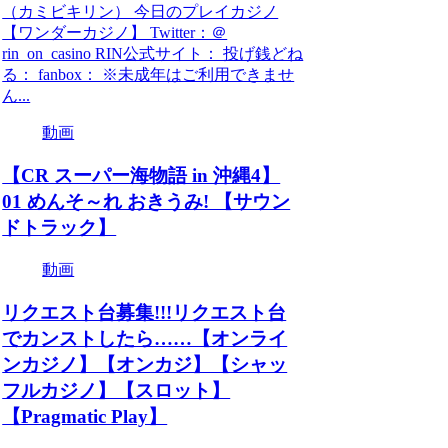
（カミビキリン） 今日のプレイカジノ
【ワンダーカジノ】 Twitter：＠
rin_on_casino RIN公式サイト： 投げ銭どね
る： fanbox： ※未成年はご利用できませ
ん...
動画
【CR スーパー海物語 in 沖縄4】
01 めんそ～れ おきうみ! 【サウン
ドトラック】
動画
リクエスト台募集!!!リクエスト台
でカンストしたら……【オンライ
ンカジノ】【オンカジ】【シャッ
フルカジノ】【スロット】
【Pragmatic Play】