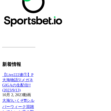
新着情報
【Live222連①】P
大海物語5!メガネ
GIGAの生配信!!
(2023/9/13)
10月 2, 2023
動画
大海5いくぞ❗❗シル
バーウィーク混雑