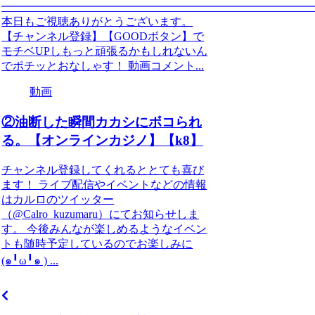
━━━━━━━━━━━━━━━━━━━━━━━━━━━
本日もご視聴ありがとうございます。
【チャンネル登録】【GOODボタン】で
モチベUPしもっと頑張るかもしれないん
でポチッとおなしゃす！ 動画コメント...
動画
②油断した瞬間カカシにボコられ
る。【オンラインカジノ】【k8】
チャンネル登録してくれるととても喜び
ます！ ライブ配信やイベントなどの情報
はカルロのツイッター
（@Calro_kuzumaru）にてお知らせしま
す。 今後みんなが楽しめるようなイベン
トも随時予定しているのでお楽しみに
(๑╹ω╹๑ ) ...