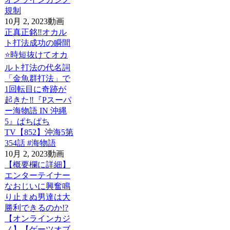
規制
10月 2, 2023
動画
正真正銘‼オカル
ト打法成功の瞬間
⭐️時短抜け️てオカ
ルト打法の代名詞
「金魚群打法」で
1回転目に奇跡が
起きた‼️『Pスーパ
ー海物語 IN 沖縄
5』ぱちぱち
TV【852】沖海5第
354話 #海物語
10月 2, 2023
動画
【概要欄に詳細】
エンターテイナー
なおじいに興奮鳴
り止まぬ男達は大
勝利できるのか!?
【オンラインカジ
ノ】【ゲーツオブ