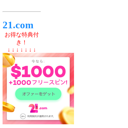
21.com
お得な特典付
き！
↓ ↓ ↓ ↓ ↓ ↓ ↓