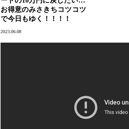
ートの10万円に戻したい…
お得意のみさきちコツコツ
で今日もゆく！！！！
2023.06.08