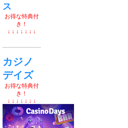
ス
お得な特典付
き！
↓ ↓ ↓ ↓ ↓ ↓ ↓
カジノ
デイズ
お得な特典付
き！
↓ ↓ ↓ ↓ ↓ ↓ ↓