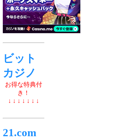
ビット
カジノ
お得な特典付
き！
↓ ↓ ↓ ↓ ↓ ↓ ↓
21.com