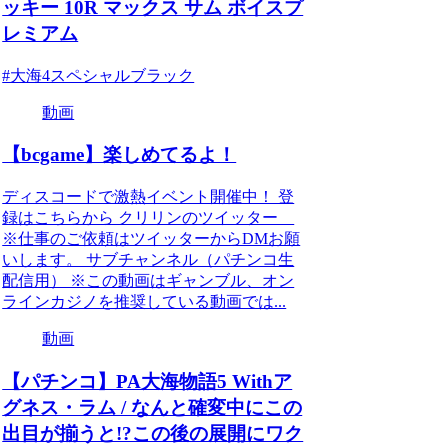
ッキー 10R マックス サム ボイスプ
レミアム
#大海4スペシャルブラック
動画
【bcgame】楽しめてるよ！
ディスコードで激熱イベント開催中！ 登
録はこちらから クリリンのツイッター
※仕事のご依頼はツイッターからDMお願
いします。 サブチャンネル（パチンコ生
配信用） ※この動画はギャンブル、オン
ラインカジノを推奨している動画では...
動画
【パチンコ】PA大海物語5 Withア
グネス・ラム / なんと確変中にこの
出目が揃うと!?この後の展開にワク