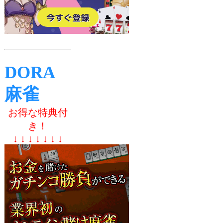
DORA
麻雀
お得な特典付
き！
↓ ↓ ↓ ↓ ↓ ↓ ↓