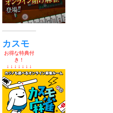
カスモ
お得な特典付
き！
↓ ↓ ↓ ↓ ↓ ↓ ↓