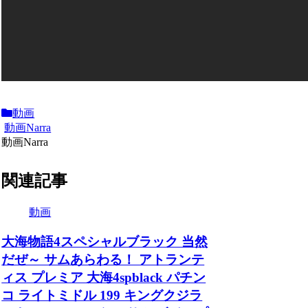
動画
動画Narra
動画Narra
関連記事
動画
大海物語4スペシャルブラック 当然
だぜ～ サムあらわる！ アトランテ
ィス プレミア 大海4spblack パチン
コ ライトミドル 199 キングクジラ