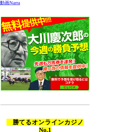
動画Narra
勝てるオンラインカジノ
No.1