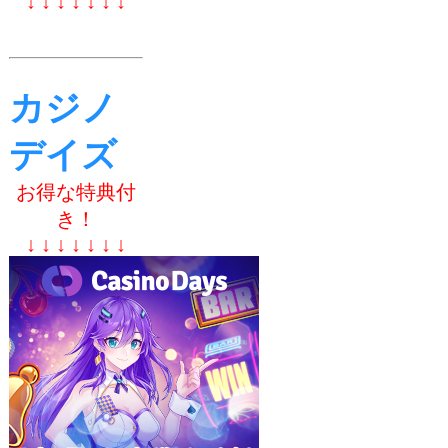
↓ ↓ ↓ ↓ ↓ ↓ ↓
カジノ
デイズ
お得な特典付
き！
↓ ↓ ↓ ↓ ↓ ↓ ↓