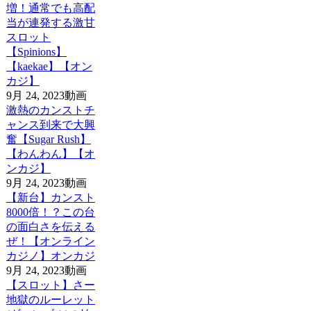
増！通常でも高配
当が連発する激甘
スロット
【Spinions】
【kaekae】【オン
カジ】
9月 24, 2023
動画
激熱のカンストチ
ャンス到来で大興
奮【Sugar Rush】
【わんわん】【オ
ンカジ】
9月 24, 2023
動画
【新台】カンスト
8000倍！？この台
の面白さを伝える
ぜ！【オンライン
カジノ】オンカジ
9月 24, 2023
動画
【スロット】さー
地獄のルーレット