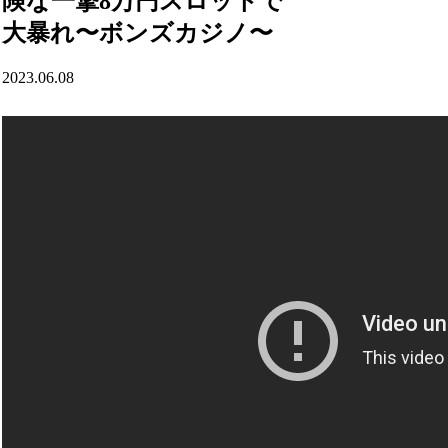
険な一撃8万円スロットで
大暴れ〜ボンズカジノ〜
2023.06.08