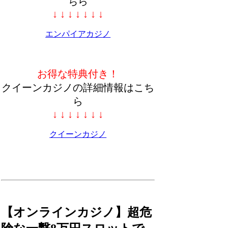
ちら
↓ ↓ ↓ ↓ ↓ ↓ ↓
エンパイアカジノ
お得な特典付き！
クイーンカジノの詳細情報はこち
ら
↓ ↓ ↓ ↓ ↓ ↓ ↓
クイーンカジノ
【オンラインカジノ】超危