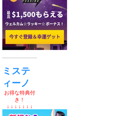
ミステ
ィーノ
お得な特典付
き！
↓ ↓ ↓ ↓ ↓ ↓ ↓