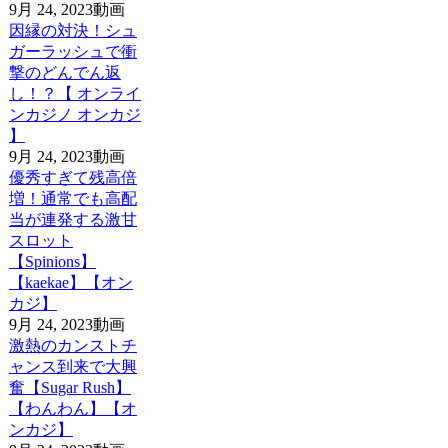
9月 24, 2023
動画
因縁の対決！シュ
ガーラッシュで衝
撃のどんでん返
し！？【 オンライ
ンカジノ オンカジ
】
9月 24, 2023
動画
優秀すぎて残高倍
増！通常でも高配
当が連発する激甘
スロット
【Spinions】
【kaekae】【オン
カジ】
9月 24, 2023
動画
激熱のカンストチ
ャンス到来で大興
奮【Sugar Rush】
【わんわん】【オ
ンカジ】