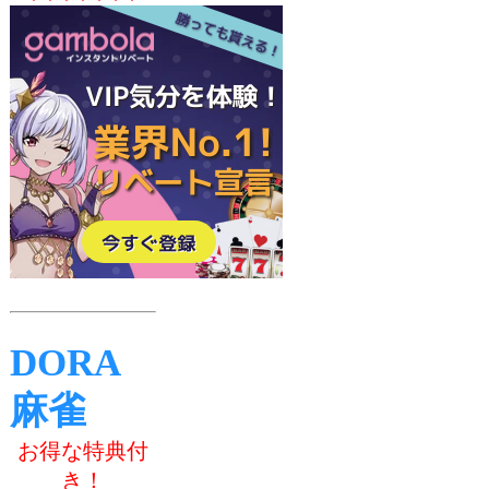
DORA
麻雀
お得な特典付
き！