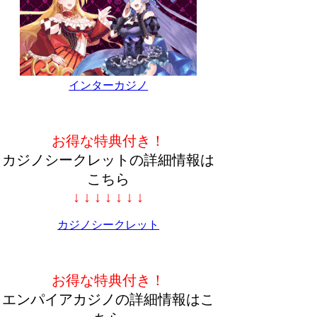
インターカジノ
お得な特典付き！
カジノシークレットの詳細情報は
こちら
↓ ↓ ↓ ↓ ↓ ↓ ↓
カジノシークレット
お得な特典付き！
エンパイアカジノの詳細情報はこ