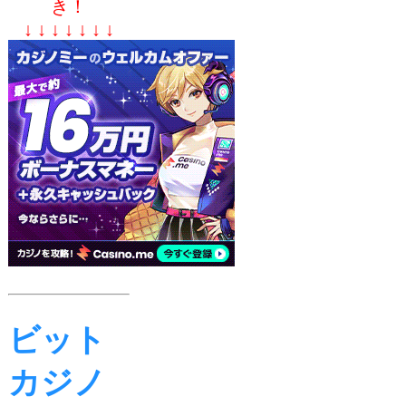
き！
↓ ↓ ↓ ↓ ↓ ↓ ↓
ビット
カジノ