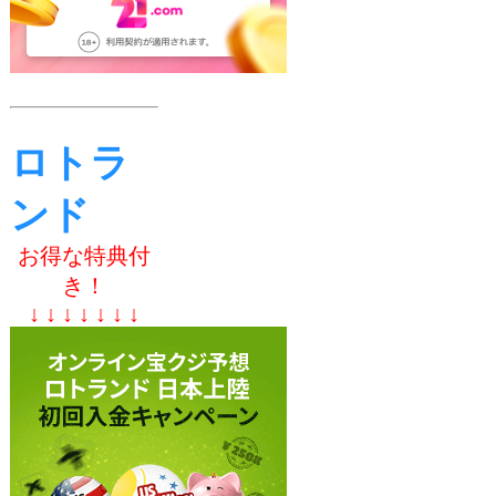
ロトラ
ンド
お得な特典付
き！
↓ ↓ ↓ ↓ ↓ ↓ ↓