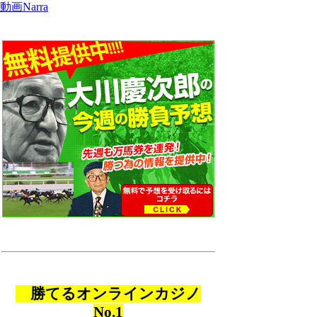
動画Narra
勝てるオンラインカジノ
No.1