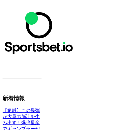
新着情報
【絶叫】この爆弾
が大量の脳汁を生
み出す！爆弾量産
でギャンブラーが