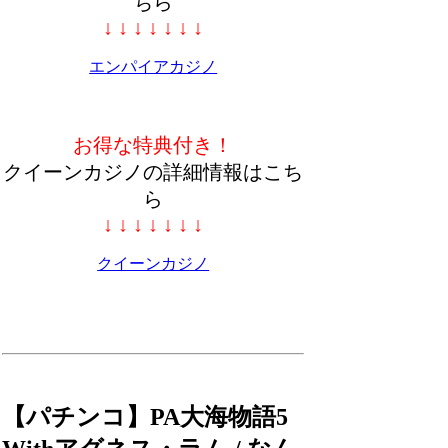
ちら
↓ ↓ ↓ ↓ ↓ ↓ ↓
エンパイアカジノ
お得な特典付き！
クイーンカジノの詳細情報はこち
ら
↓ ↓ ↓ ↓ ↓ ↓ ↓
クイーンカジノ
【パチンコ】PA大海物語5