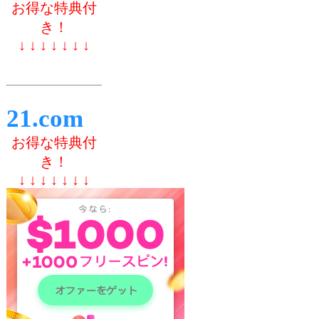
お得な特典付
き！
↓ ↓ ↓ ↓ ↓ ↓ ↓
21.com
お得な特典付
き！
↓ ↓ ↓ ↓ ↓ ↓ ↓