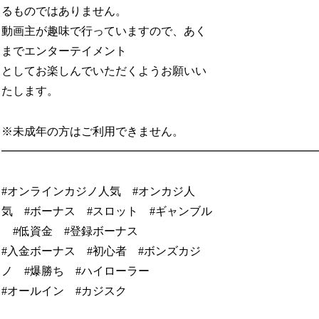
るものではありません。
動画主が趣味で行っていますので、あく
までエンターテイメント
としてお楽しんでいただくようお願いい
たします。
※未成年の方はご利用できません。
━━━━━━━━━━━━━━━━━━━━━━━━━━━
#オンラインカジノ人気 #オンカジ人
気 #ボーナス #スロット #ギャンブル
#低資金 #登録ボーナス
#入金ボーナス #初心者 #ボンズカジ
ノ #爆勝ち #ハイローラー
#オールイン #カジスク