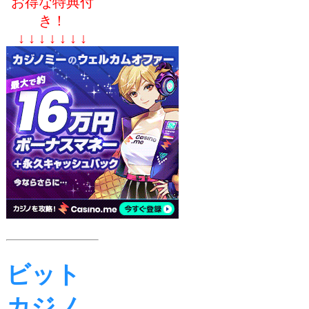
お得な特典付
き！
↓ ↓ ↓ ↓ ↓ ↓ ↓
ビット
カジノ