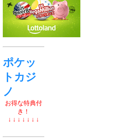
ポケッ
トカジ
ノ
お得な特典付
き！
↓ ↓ ↓ ↓ ↓ ↓ ↓