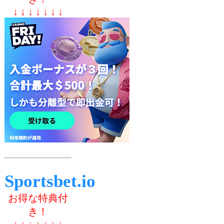
↓ ↓ ↓ ↓ ↓ ↓ ↓
Sportsbet.io
お得な特典付
き！