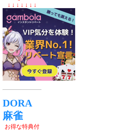
↓ ↓ ↓ ↓ ↓ ↓ ↓
DORA
麻雀
お得な特典付