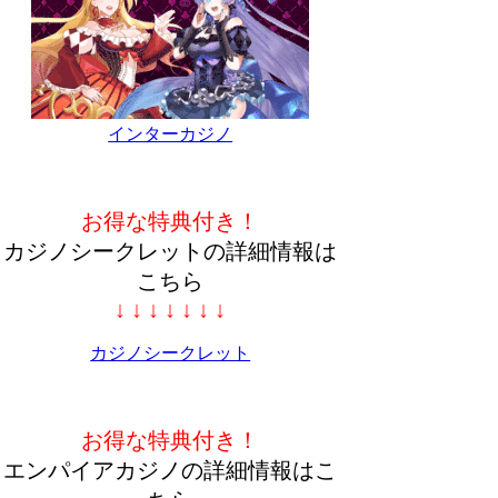
インターカジノ
お得な特典付き！
カジノシークレットの詳細情報は
こちら
↓ ↓ ↓ ↓ ↓ ↓ ↓
カジノシークレット
お得な特典付き！
エンパイアカジノの詳細情報はこ