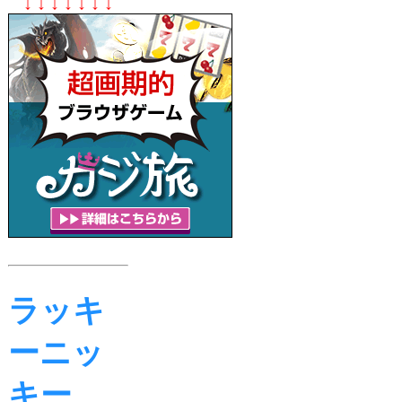
↓ ↓ ↓ ↓ ↓ ↓ ↓
ラッキ
ーニッ
キー