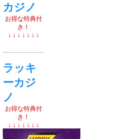
カジノ
お得な特典付
き！
↓ ↓ ↓ ↓ ↓ ↓ ↓
ラッキ
ーカジ
ノ
お得な特典付
き！
↓ ↓ ↓ ↓ ↓ ↓ ↓