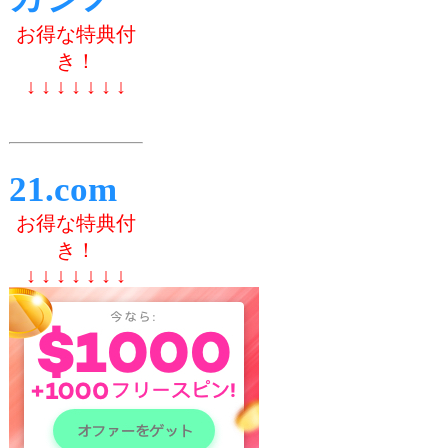
お得な特典付
き！
↓ ↓ ↓ ↓ ↓ ↓ ↓
21.com
お得な特典付
き！
↓ ↓ ↓ ↓ ↓ ↓ ↓