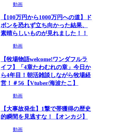
動画
【100万円から1000万円への道】ド
ボンを恐れず立ち向かった結果、
素晴らしいものが見れました！！
動画
【牧場物語welcome!ワンダフルラ
イフ】「4章たわむれの章」今日か
ら4年目！朝活雑談しながら牧場経
営！＃56【Vtuber/海波たこ】
動画
【大事故発生】1撃で帯獲得の歴史
的瞬間を見逃すな！【オンカジ】
動画