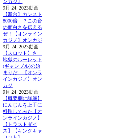
ンカジ】
9月 24, 2023
動画
【新台】カンスト
8000倍！？この台
の面白さを伝える
ぜ！【オンライン
カジノ】オンカジ
9月 24, 2023
動画
【スロット】さー
地獄のルーレット
(ギャンブル)の始
まりだ！【オンラ
インカジノ】オン
カジ
9月 24, 2023
動画
【概要欄に詳細】
にんじんを上手に
料理してみた【オ
ンラインカジノ】
【トラストダイ
ス】【キングキャ
ロット】