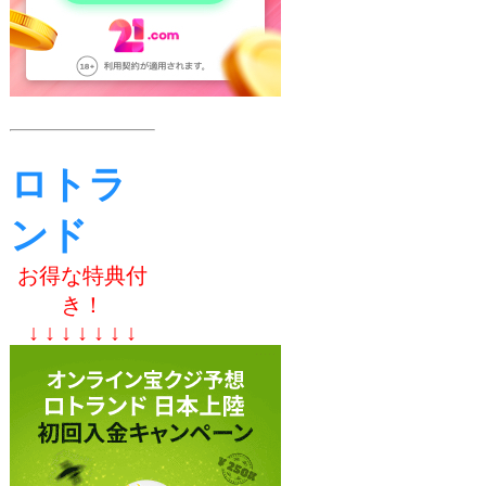
ロトラ
ンド
お得な特典付
き！
↓ ↓ ↓ ↓ ↓ ↓ ↓