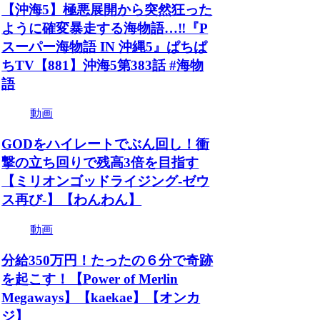
【沖海5】極悪展開から突然狂った
ように確変暴走する海物語…‼️『P
スーパー海物語 IN 沖縄5』ぱちぱ
ちTV【881】沖海5第383話 #海物
語
動画
GODをハイレートでぶん回し！衝
撃の立ち回りで残高3倍を目指す
【ミリオンゴッドライジング-ゼウ
ス再び-】【わんわん】
動画
分給350万円！たったの６分で奇跡
を起こす！【Power of Merlin
Megaways】【kaekae】【オンカ
ジ】