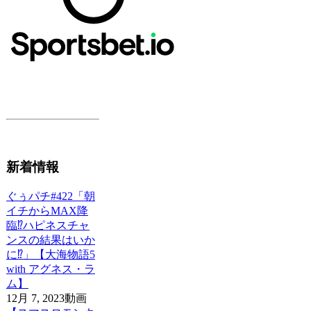
新着情報
ぐぅパチ#422「朝
イチからMAX降
臨⁉ハピネスチャ
ンスの結果はいか
に⁉」【大海物語5
with アグネス・ラ
ム】
12月 7, 2023
動画