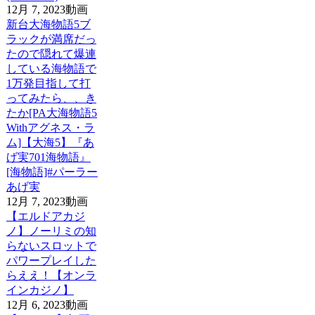
12月 7, 2023
動画
新台大海物語5ブ
ラックが満席だっ
たので隠れて爆連
している海物語で
1万発目指して打
ってみたら、、き
たか[PA大海物語5
Withアグネス・ラ
ム]【大海5】『あ
げ実701海物語』
[海物語]#パーラー
あげ実
12月 7, 2023
動画
【エルドアカジ
ノ】ノーリミの知
らないスロットで
パワープレイした
らええ！【オンラ
インカジノ】
12月 6, 2023
動画