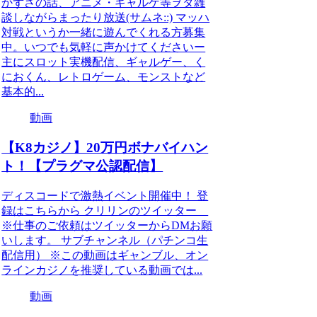
かずさの話、アニメ・ギャルゲ等ヲタ雑
談しながらまったり放送(サムネ::) マッハ
対戦というか一緒に遊んでくれる方募集
中。いつでも気軽に声かけてくださいー
主にスロット実機配信、ギャルゲー、く
におくん、レトロゲーム、モンストなど
基本的...
動画
【K8カジノ】20万円ボナバイハン
ト！【プラグマ公認配信】
ディスコードで激熱イベント開催中！ 登
録はこちらから クリリンのツイッター
※仕事のご依頼はツイッターからDMお願
いします。 サブチャンネル（パチンコ生
配信用） ※この動画はギャンブル、オン
ラインカジノを推奨している動画では...
動画