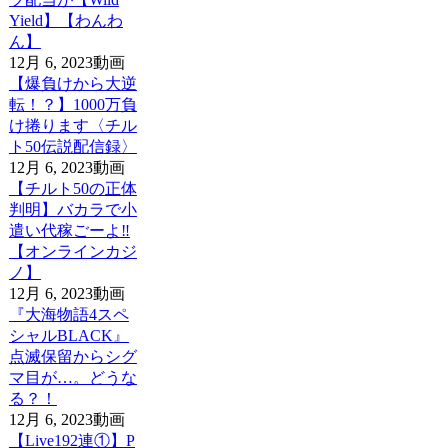
Yield】【わんわ
ん】
12月 6, 2023
動画
【爆負けから大逆
転！？】1000万負
け捲ります〈チル
ト50伝説配信録〉
12月 6, 2023
動画
【チルト50の正体
判明】バカラで小
遣い代稼ごーよ‼️
【オンラインカジ
ノ】
12月 6, 2023
動画
『大海物語4スペ
シャルBLACK』
点滅保留からシグ
マ目が…。どうな
る？！
12月 6, 2023
動画
【Live192連①】P