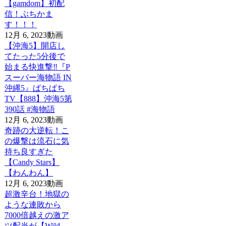
【gamdom】初配
信！ぶちかま
す！！！
12月 6, 2023
動画
【沖海5】開店し
てたった5分後で
始まる快進撃‼️『P
スーパー海物語 IN
沖縄5』ぱちぱち
TV【888】沖海5第
390話 #海物語
12月 6, 2023
動画
奇跡の大逆転！こ
の爆撃は流石に気
持ち良すぎた
【Candy Stars】
【わんわん】
12月 6, 2023
動画
超激辛台！地獄の
ような連敗から
7000倍越えの激ア
ツ配当が【Wild