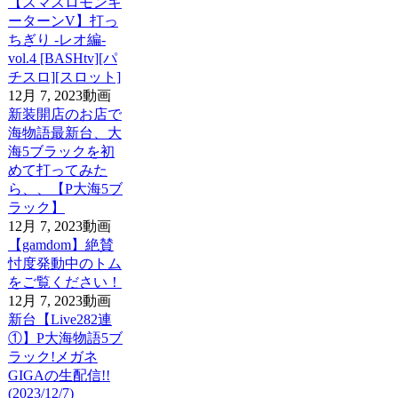
【スマスロモンキ
ーターンV】打っ
ちぎり -レオ編-
vol.4 [BASHtv][パ
チスロ][スロット]
12月 7, 2023
動画
新装開店のお店で
海物語最新台、大
海5ブラックを初
めて打ってみた
ら、、【P大海5ブ
ラック】
12月 7, 2023
動画
【gamdom】絶賛
忖度発動中のトム
をご覧ください！
12月 7, 2023
動画
新台【Live282連
①】P大海物語5ブ
ラック!メガネ
GIGAの生配信!!
(2023/12/7)