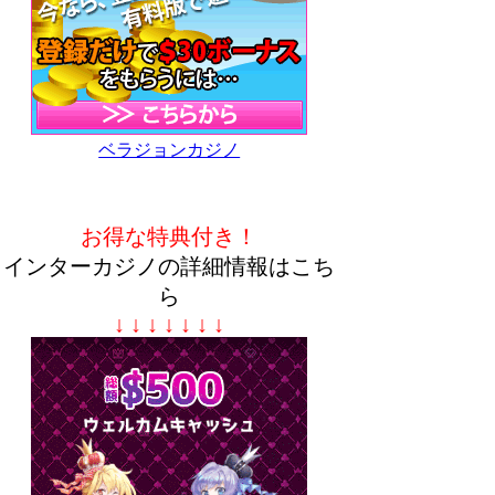
ベラジョンカジノ
お得な特典付き！
インターカジノの詳細情報はこち
ら
↓ ↓ ↓ ↓ ↓ ↓ ↓