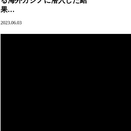
る海外カジノに潜入した結
果…
2023.06.03