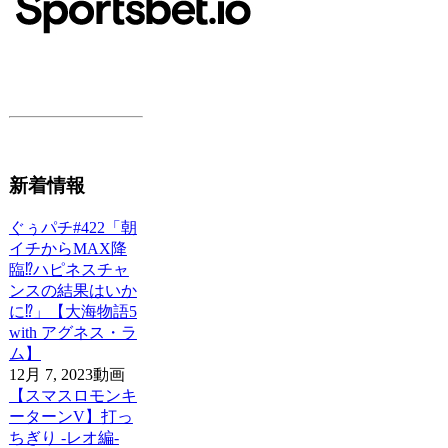
新着情報
ぐぅパチ#422「朝
イチからMAX降
臨⁉ハピネスチャ
ンスの結果はいか
に⁉」【大海物語5
with アグネス・ラ
ム】
12月 7, 2023
動画
【スマスロモンキ
ーターンV】打っ
ちぎり -レオ編-