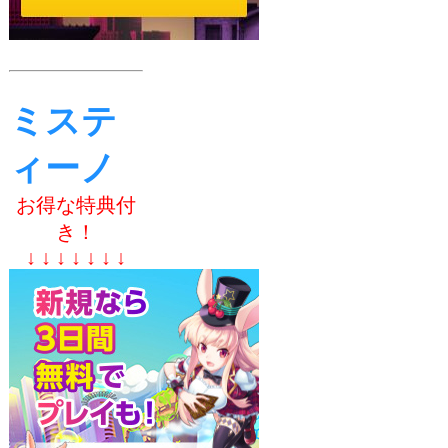
ミステ
ィーノ
お得な特典付
き！
↓ ↓ ↓ ↓ ↓ ↓ ↓