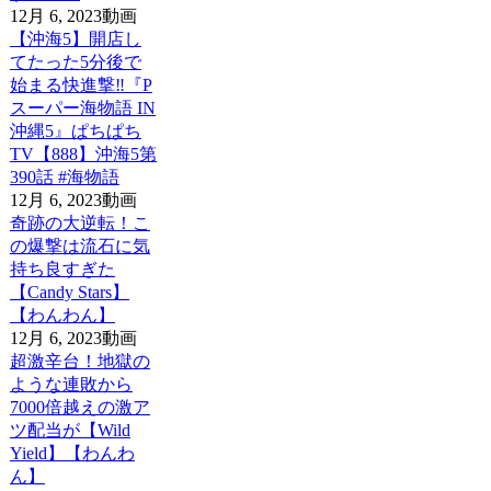
12月 6, 2023
動画
【沖海5】開店し
てたった5分後で
始まる快進撃‼️『P
スーパー海物語 IN
沖縄5』ぱちぱち
TV【888】沖海5第
390話 #海物語
12月 6, 2023
動画
奇跡の大逆転！こ
の爆撃は流石に気
持ち良すぎた
【Candy Stars】
【わんわん】
12月 6, 2023
動画
超激辛台！地獄の
ような連敗から
7000倍越えの激ア
ツ配当が【Wild
Yield】【わんわ
ん】