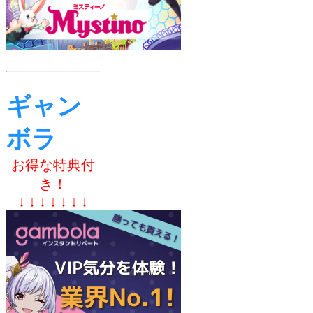
ギャン
ボラ
お得な特典付
き！
↓ ↓ ↓ ↓ ↓ ↓ ↓