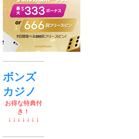
ボンズ
カジノ
お得な特典付
き！
↓ ↓ ↓ ↓ ↓ ↓ ↓