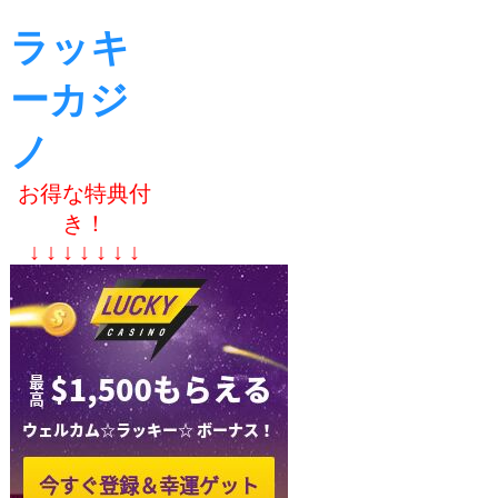
ラッキ
ーカジ
ノ
お得な特典付
き！
↓ ↓ ↓ ↓ ↓ ↓ ↓