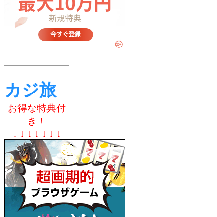
カジ旅
お得な特典付
き！
↓ ↓ ↓ ↓ ↓ ↓ ↓