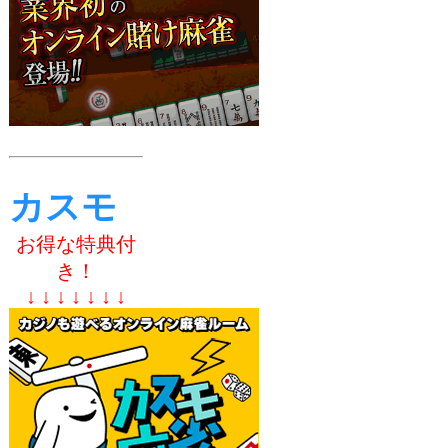
カスモ
お得な特典付
き！
↓ ↓ ↓ ↓ ↓ ↓ ↓