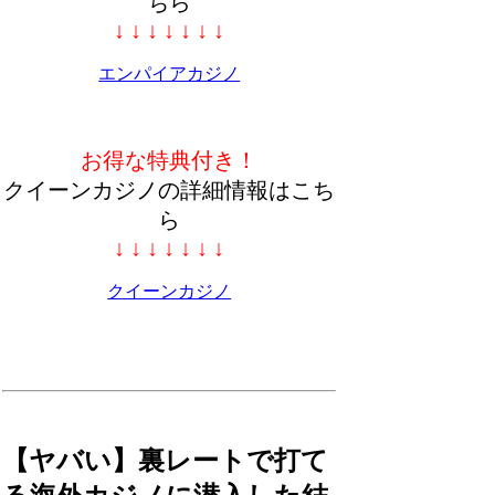
ちら
↓ ↓ ↓ ↓ ↓ ↓ ↓
エンパイアカジノ
お得な特典付き！
クイーンカジノの詳細情報はこち
ら
↓ ↓ ↓ ↓ ↓ ↓ ↓
クイーンカジノ
【ヤバい】裏レートで打て