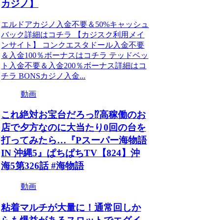
カジノ】
エルドアカジノ入金不要＆50%キャッシュ
バック詳細はコチラ 【カジスク利用メイ
ンサイト】 コンクエスタドール入金不要
＆入金100％ボーナスはコチラ テッドベッ
ト入金不要＆入金200％ボーナス詳細はコ
チラ BONSカジノ入金...
動画
これ絶対お宝台だろっ⁉️高稼働のお
店で夕方なのに大当たり0回の台を
打ってみたら…『Pスーパー海物語
IN 沖縄5』ぱちぱちTV【824】沖
海5第326話 #海物語
動画
粘着マルチが大量に！通常回しか