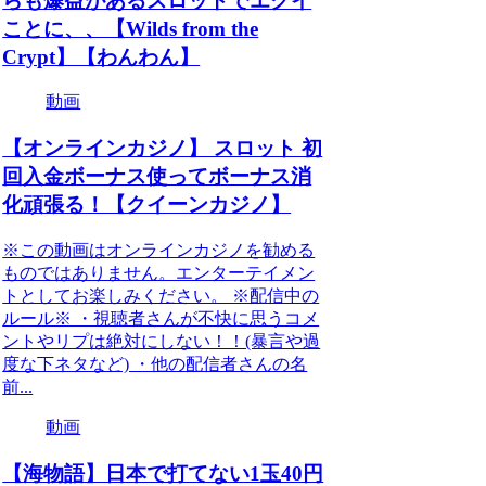
らも爆益があるスロットでエグイ
ことに、、【Wilds from the
Crypt】【わんわん】
動画
【オンラインカジノ】 スロット 初
回入金ボーナス使ってボーナス消
化頑張る！【クイーンカジノ】
※この動画はオンラインカジノを勧める
ものではありません。エンターテイメン
トとしてお楽しみください。 ※配信中の
ルール※ ・視聴者さんが不快に思うコメ
ントやリプは絶対にしない！！(暴言や過
度な下ネタなど) ・他の配信者さんの名
前...
動画
【海物語】日本で打てない1玉40円