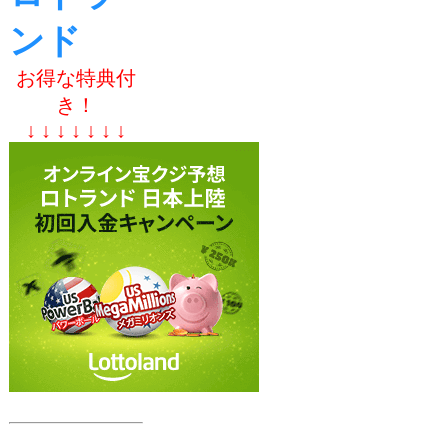
ンド
お得な特典付
き！
↓ ↓ ↓ ↓ ↓ ↓ ↓