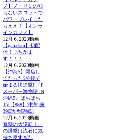
ノ】ノーリミの知
らないスロットで
パワープレイした
らええ！【オンラ
インカジノ】
12月 6, 2023
動画
【gamdom】初配
信！ぶちかま
す！！！
12月 6, 2023
動画
【沖海5】開店し
てたった5分後で
始まる快進撃‼️『P
スーパー海物語 IN
沖縄5』ぱちぱち
TV【888】沖海5第
390話 #海物語
12月 6, 2023
動画
奇跡の大逆転！こ
の爆撃は流石に気
持ち良すぎた