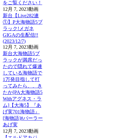
をご覧ください！
12月 7, 2023
動画
新台【Live282連
①】P大海物語5ブ
ラック!メガネ
GIGAの生配信!!
(2023/12/7)
12月 7, 2023
動画
新台大海物語5ブ
ラックが満席だっ
たので隠れて爆連
している海物語で
1万発目指して打
ってみたら、、き
たか[PA大海物語5
Withアグネス・ラ
ム]【大海5】『あ
げ実701海物語』
[海物語]#パーラー
あげ実
12月 7, 2023
動画
【エルドアカジ