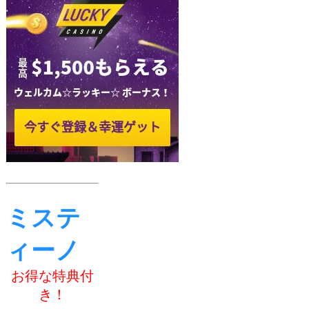
ミステ
ィーノ
お得な特典付
き！