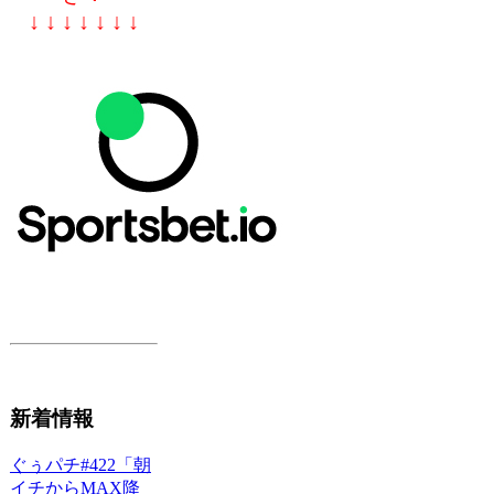
↓ ↓ ↓ ↓ ↓ ↓ ↓
新着情報
ぐぅパチ#422「朝
イチからMAX降