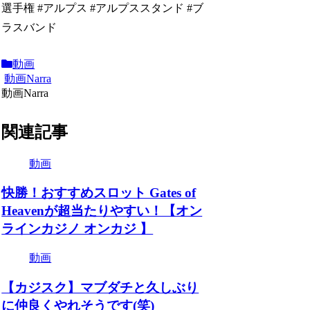
選手権 #アルプス #アルプススタンド #ブ
ラスバンド
動画
動画Narra
動画Narra
関連記事
動画
快勝！おすすめスロット Gates of
Heavenが超当たりやすい！【オン
ラインカジノ オンカジ 】
動画
【カジスク】マブダチと久しぶり
に仲良くやれそうです(笑)