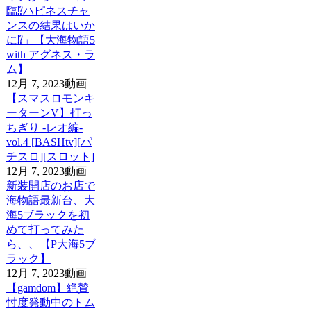
臨⁉ハピネスチャ
ンスの結果はいか
に⁉」【大海物語5
with アグネス・ラ
ム】
12月 7, 2023
動画
【スマスロモンキ
ーターンV】打っ
ちぎり -レオ編-
vol.4 [BASHtv][パ
チスロ][スロット]
12月 7, 2023
動画
新装開店のお店で
海物語最新台、大
海5ブラックを初
めて打ってみた
ら、、【P大海5ブ
ラック】
12月 7, 2023
動画
【gamdom】絶賛
忖度発動中のトム