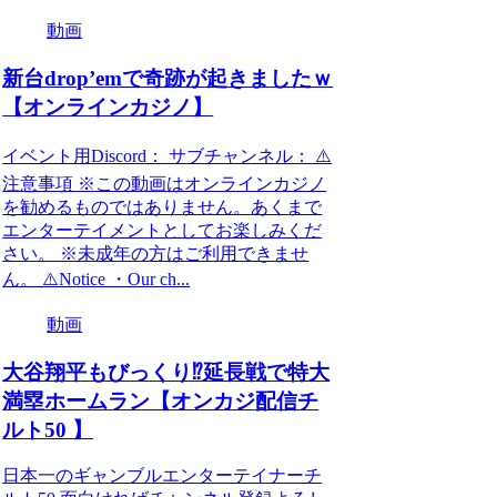
動画
新台drop’emで奇跡が起きましたｗ
【オンラインカジノ】
イベント用Discord： サブチャンネル： ⚠️
注意事項 ※この動画はオンラインカジノ
を勧めるものではありません。あくまで
エンターテイメントとしてお楽しみくだ
さい。 ※未成年の方はご利用できませ
ん。 ⚠️Notice ・Our ch...
動画
大谷翔平もびっくり⁉️延長戦で特大
満塁ホームラン【オンカジ配信チ
ルト50 】
日本一のギャンブルエンターテイナーチ