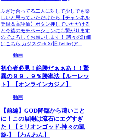
ふざけ合ってる二人に対して少しでも楽
しいと思っていただけたら【チャンネル
登録＆高評価】ボタン押していただける
と今後のモチベーションにも繋がります
のでよろしくお願いします！ 諸々の詳細
はこちら カジスクch X(旧Twitter)ア...
動画
初心者必見！絶勝だぁぁあ！！驚
異の９９．９％勝率法【ルーレッ
ト】【オンラインカジノ】
動画
【前編】GOD降臨から凄いこと
に！この展開は流石にエグすぎ
た！【ミリオンゴッド-神々の凱
旋-】【わんわん】