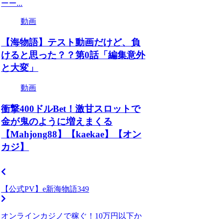
ーー...
動画
【海物語】テスト動画だけど、負
けると思った？？第0話「編集意外
と大変」
動画
衝撃400ドルBet！激甘スロットで
金が鬼のように増えまくる
【Mahjong88】【kaekae】【オン
カジ】
【公式PV】e新海物語349
オンラインカジノで稼ぐ！10万円以下か