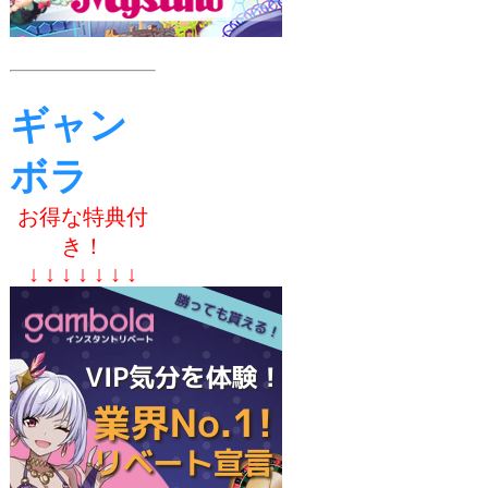
ギャン
ボラ
お得な特典付
き！
↓ ↓ ↓ ↓ ↓ ↓ ↓