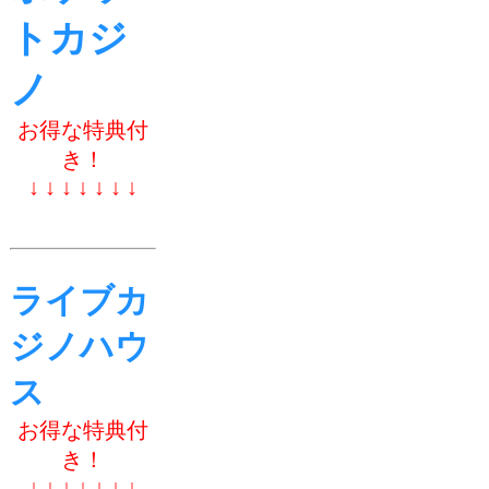
トカジ
ノ
お得な特典付
き！
↓ ↓ ↓ ↓ ↓ ↓ ↓
ライブカ
ジノハウ
ス
お得な特典付
き！
↓ ↓ ↓ ↓ ↓ ↓ ↓