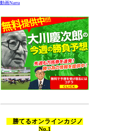
動画Narra
勝てるオンラインカジノ
No.1