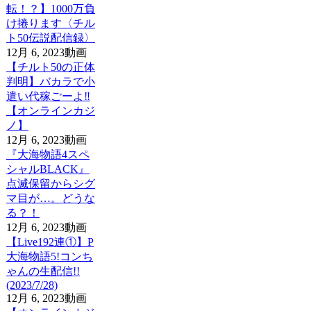
転！？】1000万負
け捲ります〈チル
ト50伝説配信録〉
12月 6, 2023
動画
【チルト50の正体
判明】バカラで小
遣い代稼ごーよ‼️
【オンラインカジ
ノ】
12月 6, 2023
動画
『大海物語4スペ
シャルBLACK』
点滅保留からシグ
マ目が…。どうな
る？！
12月 6, 2023
動画
【Live192連①】P
大海物語5!コンち
ゃんの生配信!!
(2023/7/28)
12月 6, 2023
動画