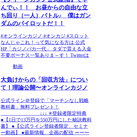
んでぃ！！ お昼からの自由な立
ち回り（一人）バトル♪ 僕はガン
ダムのパイロットだ！！
#オンラインカジノ #オンカジ #スロット
なんじゃこれ！って気になる方は 公式
HP「カジノバカ一代」 タダで貰える入金
不要ボーナス一覧ありま～す！ Twitterは
動画
大負けからの「回収方法」につい
て！理論公開〜オンラインカジノ
公式ライン＠登録で「マーチンなし戦略
教科書」無料プレゼント！
↓↓↓ ✳︎登録者限定特典
●【1日で13万円を550万円にした秘訣教科
書】 ●【公式ライン登録者限定、セミナ
ー動画】 ●最新情報、企画の配信 ーーー