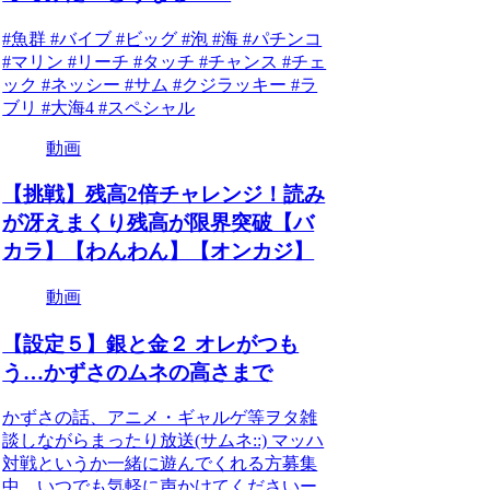
#魚群 #バイブ #ビッグ #泡 #海 #パチンコ
#マリン #リーチ #タッチ #チャンス #チェ
ック #ネッシー #サム #クジラッキー #ラ
ブリ #大海4 #スペシャル
動画
【挑戦】残高2倍チャレンジ！読み
が冴えまくり残高が限界突破【バ
カラ】【わんわん】【オンカジ】
動画
【設定５】銀と金２ オレがつも
う…かずさのムネの高さまで
かずさの話、アニメ・ギャルゲ等ヲタ雑
談しながらまったり放送(サムネ::) マッハ
対戦というか一緒に遊んでくれる方募集
中。いつでも気軽に声かけてくださいー