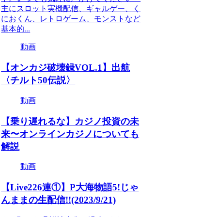
主にスロット実機配信、ギャルゲー、く
におくん、レトロゲーム、モンストなど
基本的...
動画
【オンカジ破壊録VOL.1】出航
〈チルト50伝説〉
動画
【乗り遅れるな】カジノ投資の未
来〜オンラインカジノについても
解説
動画
【Live226連①】P大海物語5!じゃ
んままの生配信!!(2023/9/21)