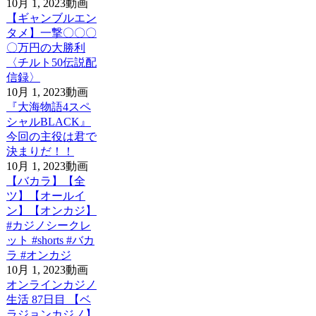
10月 1, 2023
動画
【ギャンブルエン
タメ】一撃〇〇〇
〇万円の大勝利
〈チルト50伝説配
信録〉
10月 1, 2023
動画
『大海物語4スペ
シャルBLACK』
今回の主役は君で
決まりだ！！
10月 1, 2023
動画
【バカラ】【全
ツ】【オールイ
ン】【オンカジ】
#カジノシークレ
ット #shorts #バカ
ラ #オンカジ
10月 1, 2023
動画
オンラインカジノ
生活 87日目 【ベ
ラジョンカジノ】