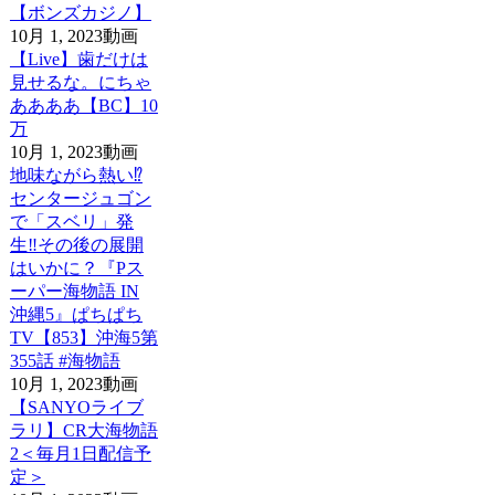
【ボンズカジノ】
10月 1, 2023
動画
【Live】歯だけは
見せるな。にちゃ
ああああ【BC】10
万
10月 1, 2023
動画
地味ながら熱い⁉️
センタージュゴン
で「スベリ」発
生‼️その後の展開
はいかに？『Pス
ーパー海物語 IN
沖縄5』ぱちぱち
TV【853】沖海5第
355話 #海物語
10月 1, 2023
動画
【SANYOライブ
ラリ】CR大海物語
2＜毎月1日配信予
定＞