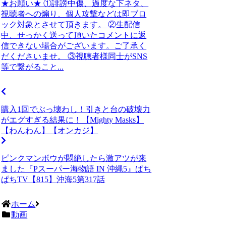
★お願い★ ①誹謗中傷、過度な下ネタ、
視聴者への煽り、個人攻撃などは即ブロ
ック対象とさせて頂きます。 ②生配信
中、せっかく送って頂いたコメントに返
信できない場合がございます。ご了承く
だくださいませ。 ③視聴者様同士がSNS
等で繋がること...
購入1回でぶっ壊わし！引きと台の破壊力
がエグすぎる結果に！【Mighty Masks】
【わんわん】【オンカジ】
ピンクマンボウが悶絶したら激アツが来
ました『Pスーパー海物語 IN 沖縄5』ぱち
ぱちTV【815】沖海5第317話
ホーム
動画