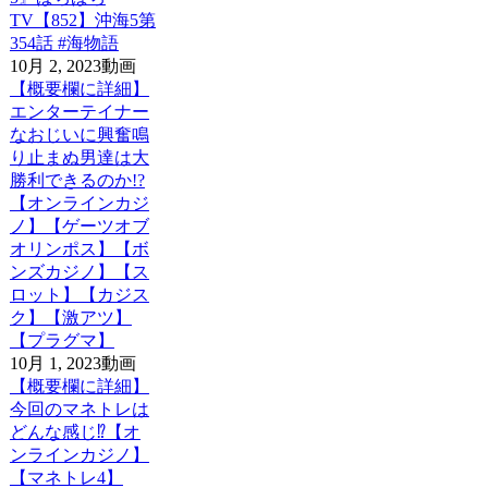
TV【852】沖海5第
354話 #海物語
10月 2, 2023
動画
【概要欄に詳細】
エンターテイナー
なおじいに興奮鳴
り止まぬ男達は大
勝利できるのか!?
【オンラインカジ
ノ】【ゲーツオブ
オリンポス】【ボ
ンズカジノ】【ス
ロット】【カジス
ク】【激アツ】
【プラグマ】
10月 1, 2023
動画
【概要欄に詳細】
今回のマネトレは
どんな感じ⁉【オ
ンラインカジノ】
【マネトレ4】