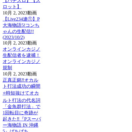
【パチスロ】【ス
ロット】
10月 2, 2023
動画
【Live234連①】P
大海物語5!コンち
ゃんの生配信!!
(2023/10/2)
10月 2, 2023
動画
オンラインカジノ
生配信者を逮捕！
オンラインカジノ
規制
10月 2, 2023
動画
正真正銘‼オカル
ト打法成功の瞬間
⭐️時短抜け️てオカ
ルト打法の代名詞
「金魚群打法」で
1回転目に奇跡が
起きた‼️『Pスーパ
ー海物語 IN 沖縄
5』ぱちぱち