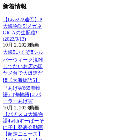
新着情報
【Live222連①】P
大海物語5!メガネ
GIGAの生配信!!
(2023/9/13)
10月 2, 2023
動画
大海5いくぞ❗❗シル
バーウィーク混雑
してないお店の即
ヤメ台で大爆連だ
❗❗❗【大海物語5】
『あげ実665海物
語』[海物語]＃パ
ーラーあげ実
10月 2, 2023
動画
【パチスロ大海物
語4withすーぱーそ
に子】発表会動画
【超速ニュース】