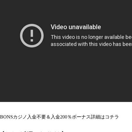
BONSカジノ入金不要＆入金200％ボーナス詳細はコチラ