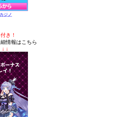
カジノ
典付き！
詳細情報はこちら
↓ ↓ ↓