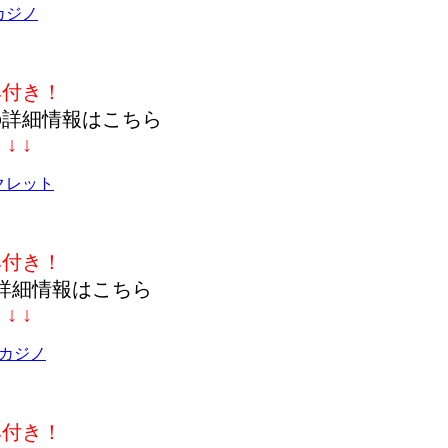
カジノ
典付き！
の詳細情報はこちら
↓ ↓ ↓
クレット
典付き！
詳細情報はこちら
↓ ↓ ↓
カジノ
典付き！