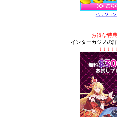
ベラジョン
お得な特
インターカジノの
↓ ↓ ↓ ↓ 