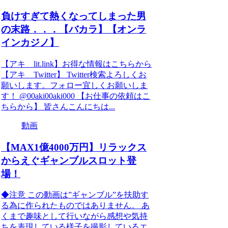
負けすぎて熱くなってしまった男
の末路．．．【バカラ】【オンラ
インカジノ】
【アキ lit.link】お得な情報はこちらから
【アキ Twitter】 Twitter検索よろしくお
願いします。フォロー宜しくお願いしま
す！ @00aki00aki000 【お仕事の依頼はこ
ちらから】 皆さんこんにちは...
動画
【MAX1億4000万円】リラックス
からえぐギャンブルスロット登
場！
◆注意 この動画は”ギャンブル”を扶助す
る為に作られたものではありません。 あ
くまで趣味として行いながら感想や気持
ちを表現している様子を撮影しているエ