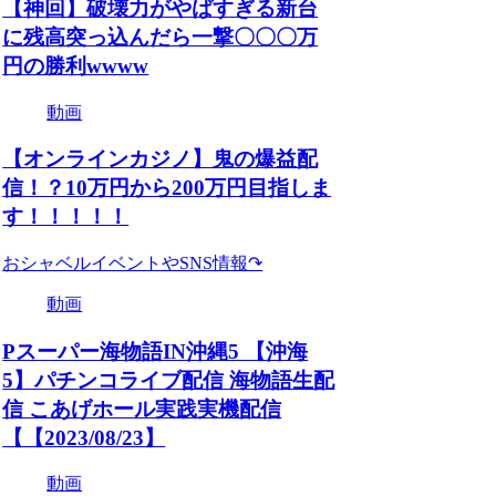
【神回】破壊力がやばすぎる新台
に残高突っ込んだら一撃〇〇〇万
円の勝利wwww
動画
【オンラインカジノ】鬼の爆益配
信！？10万円から200万円目指しま
す！！！！！
おシャベルイベントやSNS情報↷
動画
Pスーパー海物語IN沖縄5 【沖海
5】パチンコライブ配信 海物語生配
信 こあげホール実践実機配信
【【2023/08/23】
動画