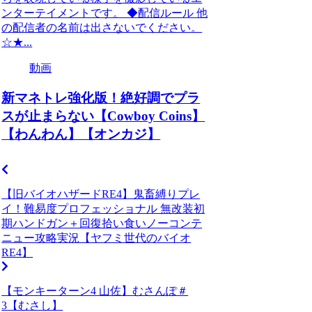
ンターテイメントです。 ◆配信ルール 他
の配信者の名前は出さないでください。
☆★...
動画
新マネトレ強化版！絶好調でプラ
スが止まらない【Cowboy Coins】
【わんわん】【オンカジ】
【旧バイオハザードRE4】鬼畜縛りプレ
イ！難易度プロフェッショナル 無改装初
期ハンドガン＋回復拾い食いノーコンテ
ニュー攻略実況【ヤフミ世代のバイオ
RE4】
【モンキーターン4 山佐】むさんぽ＃
3【むさし】