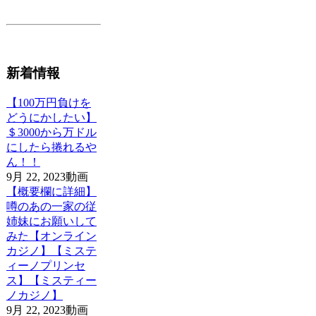
新着情報
【100万円負けを
どうにかしたい】
＄3000から万ドル
にしたら捲れるや
ん！！
9月 22, 2023
動画
【概要欄に詳細】
噂のあの一家の従
姉妹にお願いして
みた【オンライン
カジノ】【ミステ
ィーノプリンセ
ス】【ミスティー
ノカジノ】
9月 22, 2023
動画