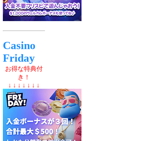
Casino
Friday
お得な特典付
き！
↓ ↓ ↓ ↓ ↓ ↓ ↓