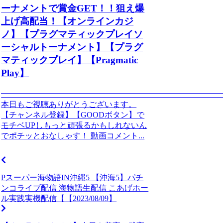
ーナメントで賞金GET！！狙え爆
上げ高配当！【オンラインカジ
ノ】【プラグマティックプレイソ
ーシャルトーナメント】【プラグ
マティックプレイ】【Pragmatic
Play】
━━━━━━━━━━━━━━━━━━━━━━━━━━━
本日もご視聴ありがとうございます。
【チャンネル登録】【GOODボタン】で
モチベUPしもっと頑張るかもしれないん
でポチッとおなしゃす！ 動画コメント...
Pスーパー海物語IN沖縄5 【沖海5】パチ
ンコライブ配信 海物語生配信 こあげホー
ル実践実機配信【【2023/08/09】