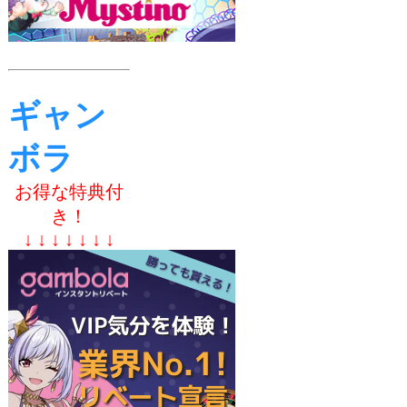
ギャン
ボラ
お得な特典付
き！
↓ ↓ ↓ ↓ ↓ ↓ ↓