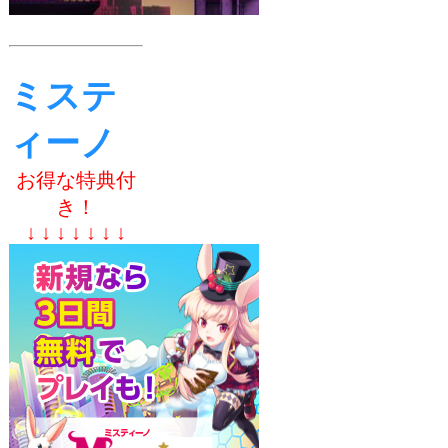
ミステ
ィーノ
お得な特典付
き！
↓ ↓ ↓ ↓ ↓ ↓ ↓