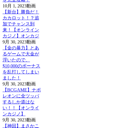
10月 1, 2023
動画
【新台】勝負だ！
カカロット！？追
加でチャンス到
来！【オンライン
カジノ】オンカジ
9月 30, 2023
動画
【金の暴力】とあ
るゲームで大金が
浮いたので、
$10,000のボーナス
を乱打してしまい
ました！
9月 30, 2023
動画
【BCGAME】ナポ
レオンに全ツッパ
するしか道はな
い！！【オンライ
ンカジノ】
9月 30, 2023
動画
【神回】まさかこ