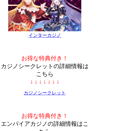
インターカジノ
お得な特典付き！
カジノシークレットの詳細情報は
こちら
↓ ↓ ↓ ↓ ↓ ↓ ↓
カジノシークレット
お得な特典付き！
エンパイアカジノの詳細情報はこ