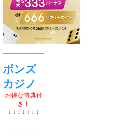
ボンズ
カジノ
お得な特典付
き！
↓ ↓ ↓ ↓ ↓ ↓ ↓