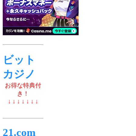
ビット
カジノ
お得な特典付
き！
↓ ↓ ↓ ↓ ↓ ↓ ↓
21.com