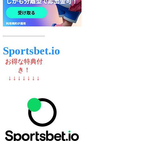
Sportsbet.io
お得な特典付
き！
↓ ↓ ↓ ↓ ↓ ↓ ↓