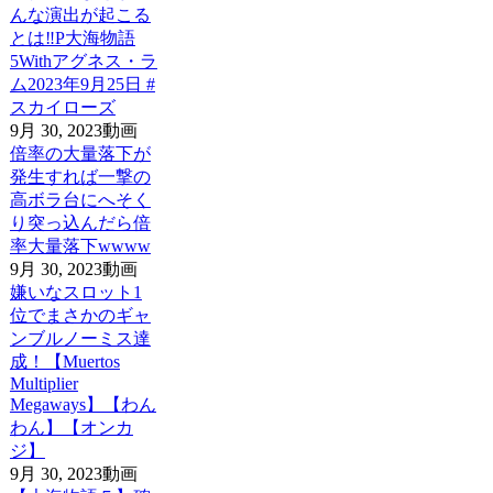
んな演出が起こる
とは‼️P大海物語
5Withアグネス・ラ
ム2023年9月25日 #
スカイローズ
9月 30, 2023
動画
倍率の大量落下が
発生すれば一撃の
高ボラ台にへそく
り突っ込んだら倍
率大量落下wwww
9月 30, 2023
動画
嫌いなスロット1
位でまさかのギャ
ンブルノーミス達
成！【Muertos
Multiplier
Megaways】【わん
わん】【オンカ
ジ】
9月 30, 2023
動画