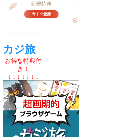
カジ旅
お得な特典付
き！
↓ ↓ ↓ ↓ ↓ ↓ ↓