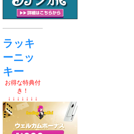
ラッキ
ーニッ
キー
お得な特典付
き！
↓ ↓ ↓ ↓ ↓ ↓ ↓