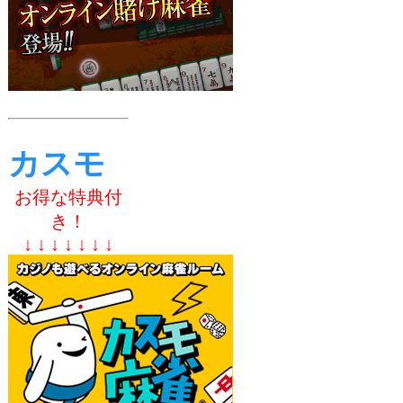
カスモ
お得な特典付
き！
↓ ↓ ↓ ↓ ↓ ↓ ↓