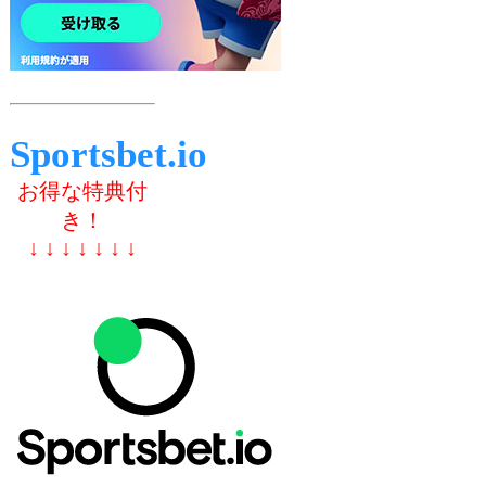
Sportsbet.io
お得な特典付
き！
↓ ↓ ↓ ↓ ↓ ↓ ↓