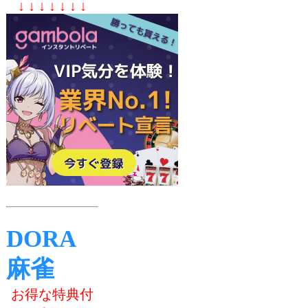
↓ ↓ ↓ ↓ ↓ ↓ ↓
DORA
麻雀
お得な特典付