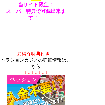
当サイト限定！
スーパー特典で登録出来ま
す！！
お得な特典付き！
ベラジョンカジノの詳細情報はこ
ちら
↓ ↓ ↓ ↓ ↓ ↓ ↓