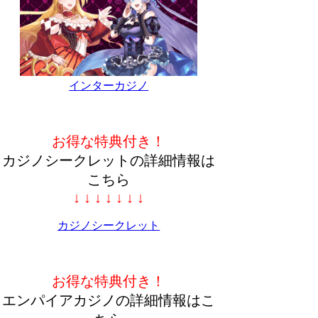
インターカジノ
お得な特典付き！
カジノシークレットの詳細情報は
こちら
↓ ↓ ↓ ↓ ↓ ↓ ↓
カジノシークレット
お得な特典付き！
エンパイアカジノの詳細情報はこ