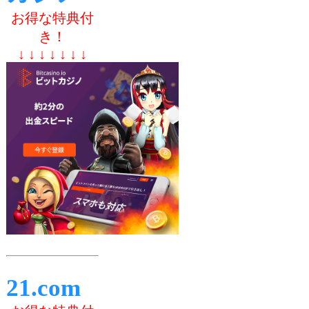
お得な特典付
き！
↓ ↓ ↓ ↓ ↓ ↓ ↓
21.com