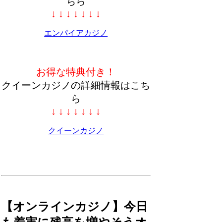
ちら
↓ ↓ ↓ ↓ ↓ ↓ ↓
エンパイアカジノ
お得な特典付き！
クイーンカジノの詳細情報はこち
ら
↓ ↓ ↓ ↓ ↓ ↓ ↓
クイーンカジノ
【オンラインカジノ】今日