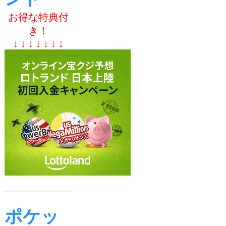
お得な特典付
き！
↓ ↓ ↓ ↓ ↓ ↓ ↓
ポケッ