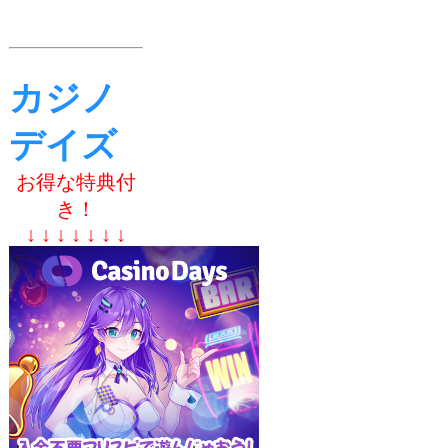
カジノ
デイズ
お得な特典付
き！
↓ ↓ ↓ ↓ ↓ ↓ ↓