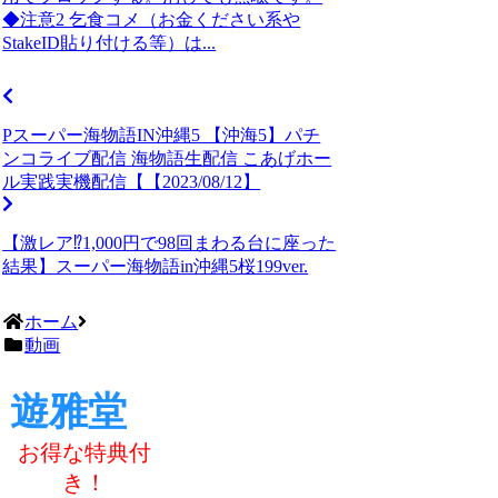
◆注意2 乞食コメ（お金ください系や
StakeID貼り付ける等）は...
Pスーパー海物語IN沖縄5 【沖海5】パチ
ンコライブ配信 海物語生配信 こあげホー
ル実践実機配信【【2023/08/12】
【激レア⁉️1,000円で98回まわる台に座った
結果】スーパー海物語in沖縄5桜199ver.
ホーム
動画
遊雅堂
お得な特典付
き！