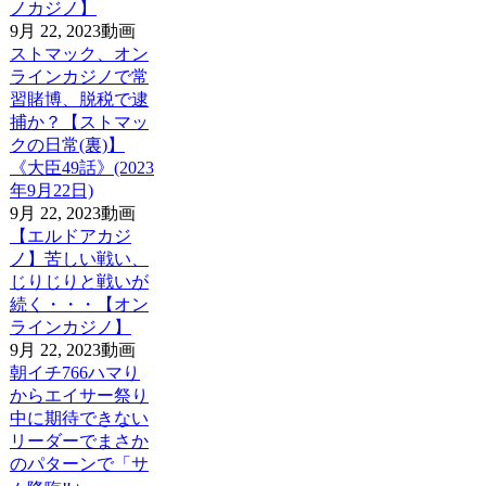
ノカジノ】
9月 22, 2023
動画
ストマック、オン
ラインカジノで常
習賭博、脱税で逮
捕か？【ストマッ
クの日常(裏)】
《大臣49話》(2023
年9月22日)
9月 22, 2023
動画
【エルドアカジ
ノ】苦しい戦い、
じりじりと戦いが
続く・・・【オン
ラインカジノ】
9月 22, 2023
動画
朝イチ766ハマり
からエイサー祭り
中に期待できない
リーダーでまさか
のパターンで「サ