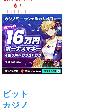
き！
↓ ↓ ↓ ↓ ↓ ↓ ↓
ビット
カジノ