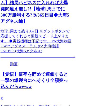
ム】結局ハピネスに入れれば大爆
発間違え無し?!【地球1周までに
300万勝利する?!9/365日目◆大海5
アグネス編】
地球1周まで残り357日 ※グットボタンで
応援してくれると更新スピード上がりま
す。 ◆実践機種は下記です。 PA大海物語
5 Withアグネス・ラム (PA大海物語
5ARBC) (大海5アグネス)
―――――――――――――――――――...
動画
【覚悟】倍率を貯めて連鎖すると
一撃の爆裂台にへそくり全額突っ
込んだらwwww