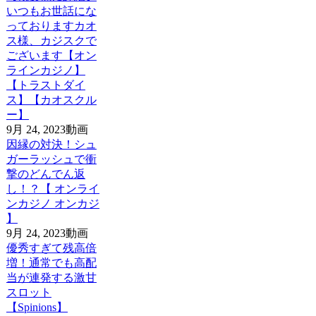
いつもお世話にな
っておりますカオ
ス様、カジスクで
ございます【オン
ラインカジノ】
【トラストダイ
ス】【カオスクル
ー】
9月 24, 2023
動画
因縁の対決！シュ
ガーラッシュで衝
撃のどんでん返
し！？【 オンライ
ンカジノ オンカジ
】
9月 24, 2023
動画
優秀すぎて残高倍
増！通常でも高配
当が連発する激甘
スロット
【Spinions】