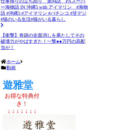
仕事帰りの立ち回り 第94話 PAスーパ
ー海物語 IN 沖縄5 with アイマリン #海物
語 #沖縄5 #アイマリン #パチンコ #甘デジ
#猫のいる生活#猫がいる暮らし
【衝撃】奇跡の全面消しを果たしてその
破壊力がやばすぎた！一撃●●万円の高配
当が！
ホーム
動画
遊雅堂
お得な特典付
き！
↓ ↓ ↓ ↓ ↓ ↓ ↓