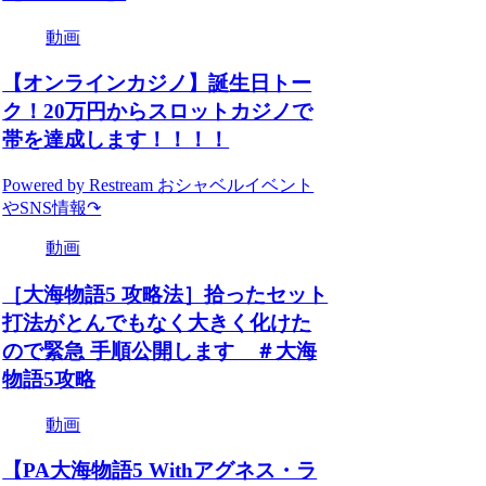
動画
【オンラインカジノ】誕生日トー
ク！20万円からスロットカジノで
帯を達成します！！！！
Powered by Restream おシャベルイベント
やSNS情報↷
動画
［大海物語5 攻略法］拾ったセット
打法がとんでもなく大きく化けた
ので緊急 手順公開します ＃大海
物語5攻略
動画
【PA大海物語5 Withアグネス・ラ