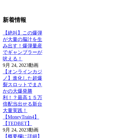
新着情報
【絶叫】この爆弾
が大量の脳汁を生
み出す！爆弾量産
でギャンブラーが
吠える！
9月 24, 2023
動画
【オンラインカジ
ノ】進化した超爆
裂スロットでまさ
かの大爆発勝
利！？最高１５万
倍配当出せる新台
大量実践！
【MoneyTrain4】
【TEDBET】
9月 24, 2023
動画
【概要欄に詳細】