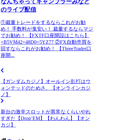
なんちゃってギャンブラーみなと
のライブ配信
①裁量トレードをするならこれがお勧
め！ 手数料が鬼安い！ 裁量するならマジ
でお勧め！ 【FXTF口座開設はこちら】
+B5VM42+48D0+5YZ77 ②FX自動売買を
回すならこれがお勧め！ 【ThreeTrader口
座開...
【ガンダムカジノ】オールイン乱打はウ
ォンテッドのためさ。【オンラインカジ
ノ】
新台の激辛スロットが異常なくらいやれ
すぎた【Drop’EM】【わんわん】【オン
カジ】