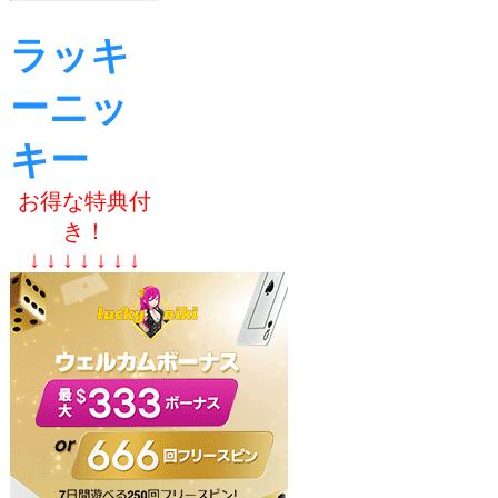
ラッキ
ーニッ
キー
お得な特典付
き！
↓ ↓ ↓ ↓ ↓ ↓ ↓