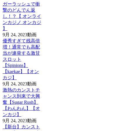
ガーラッシュで衝
撃のどんでん返
し！？【 オンライ
ンカジノ オンカジ
】
9月 24, 2023
動画
優秀すぎて残高倍
増！通常でも高配
当が連発する激甘
スロット
【Spinions】
【kaekae】【オン
カジ】
9月 24, 2023
動画
激熱のカンストチ
ャンス到来で大興
奮【Sugar Rush】
【わんわん】【オ
ンカジ】
9月 24, 2023
動画
【新台】カンスト