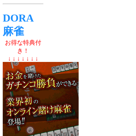
DORA
麻雀
お得な特典付
き！
↓ ↓ ↓ ↓ ↓ ↓ ↓