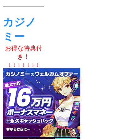
カジノ
ミー
お得な特典付
き！
↓ ↓ ↓ ↓ ↓ ↓ ↓