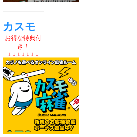
カスモ
お得な特典付
き！
↓ ↓ ↓ ↓ ↓ ↓ ↓