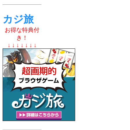
カジ旅
お得な特典付
き！
↓ ↓ ↓ ↓ ↓ ↓ ↓