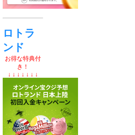
ロトラ
ンド
お得な特典付
き！
↓ ↓ ↓ ↓ ↓ ↓ ↓