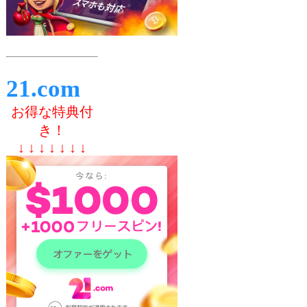
21.com
お得な特典付
き！
↓ ↓ ↓ ↓ ↓ ↓ ↓