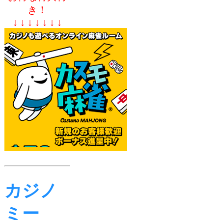
き！
↓ ↓ ↓ ↓ ↓ ↓ ↓
カジノ
ミー