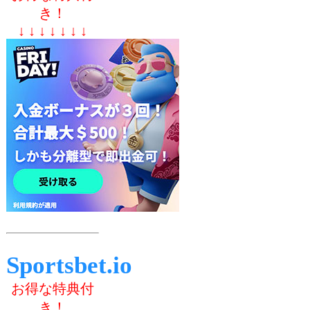
き！
↓ ↓ ↓ ↓ ↓ ↓ ↓
Sportsbet.io
お得な特典付
き！