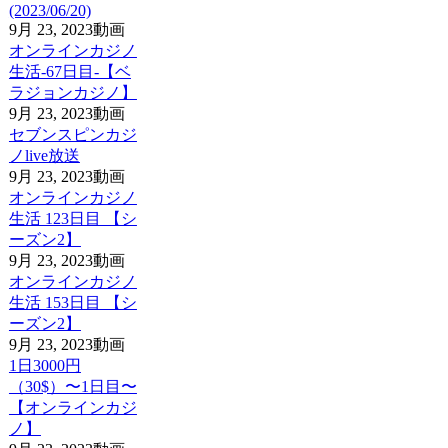
(2023/06/20)
9月 23, 2023
動画
オンラインカジノ
生活-67日目-【ベ
ラジョンカジノ】
9月 23, 2023
動画
セブンスピンカジ
ノlive放送
9月 23, 2023
動画
オンラインカジノ
生活 123日目 【シ
ーズン2】
9月 23, 2023
動画
オンラインカジノ
生活 153日目 【シ
ーズン2】
9月 23, 2023
動画
1日3000円
（30$）〜1日目〜
【オンラインカジ
ノ】