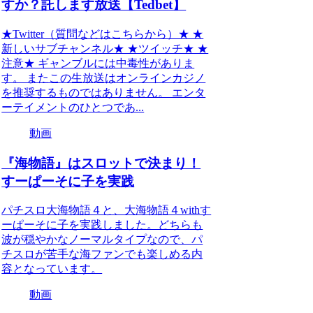
すか？託します放送【Tedbet】
★Twitter（質問などはこちらから）★ ★
新しいサブチャンネル★ ★ツイッチ★ ★
注意★ ギャンブルには中毒性がありま
す。 またこの生放送はオンラインカジノ
を推奨するものではありません。 エンタ
ーテイメントのひとつであ...
動画
『海物語』はスロットで決まり！
すーぱーそに子を実践
パチスロ大海物語４と、大海物語４withす
ーぱーそに子を実践しました。どちらも
波が穏やかなノーマルタイプなので、パ
チスロが苦手な海ファンでも楽しめる内
容となっています。
動画