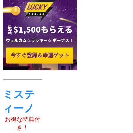
ミステ
ィーノ
お得な特典付
き！