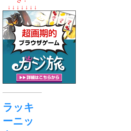
↓ ↓ ↓ ↓ ↓ ↓ ↓
ラッキ
ーニッ