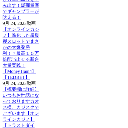
み出す！爆弾量産
でギャンブラーが
吠える！
9月 24, 2023
動画
【オンラインカジ
ノ】進化した超爆
裂スロットでまさ
かの大爆発勝
利！？最高１５万
倍配当出せる新台
大量実践！
【MoneyTrain4】
【TEDBET】
9月 24, 2023
動画
【概要欄に詳細】
いつもお世話にな
っておりますカオ
ス様、カジスクで
ございます【オン
ラインカジノ】
【トラストダイ