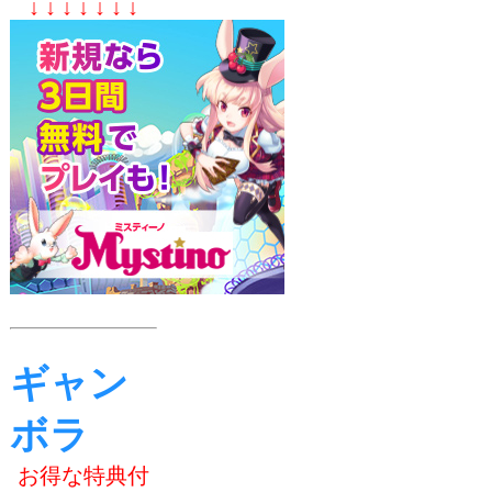
↓ ↓ ↓ ↓ ↓ ↓ ↓
ギャン
ボラ
お得な特典付