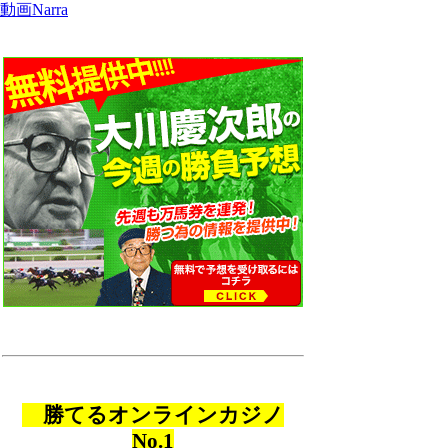
動画Narra
勝てるオンラインカジノ
No.1