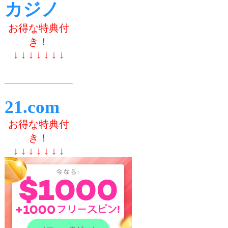
カジノ
お得な特典付
き！
↓ ↓ ↓ ↓ ↓ ↓ ↓
21.com
お得な特典付
き！
↓ ↓ ↓ ↓ ↓ ↓ ↓