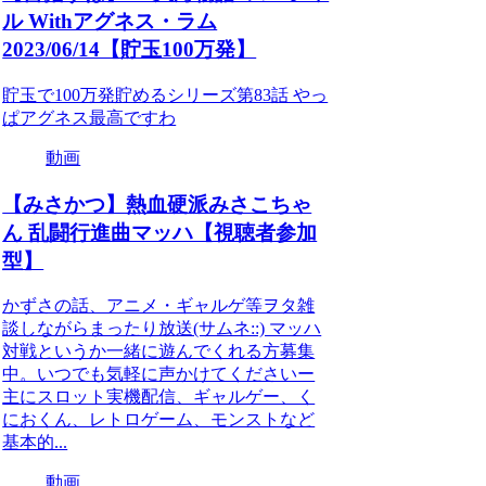
ル Withアグネス・ラム
2023/06/14【貯玉100万発】
貯玉で100万発貯めるシリーズ第83話 やっ
ぱアグネス最高ですわ
動画
【みさかつ】熱血硬派みさこちゃ
ん 乱闘行進曲マッハ【視聴者参加
型】
かずさの話、アニメ・ギャルゲ等ヲタ雑
談しながらまったり放送(サムネ::) マッハ
対戦というか一緒に遊んでくれる方募集
中。いつでも気軽に声かけてくださいー
主にスロット実機配信、ギャルゲー、く
におくん、レトロゲーム、モンストなど
基本的...
動画