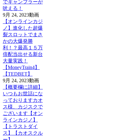
でギャンブラーが
吠える！
9月 24, 2023
動画
【オンラインカジ
ノ】進化した超爆
裂スロットでまさ
かの大爆発勝
利！？最高１５万
倍配当出せる新台
大量実践！
【MoneyTrain4】
【TEDBET】
9月 24, 2023
動画
【概要欄に詳細】
いつもお世話にな
っておりますカオ
ス様、カジスクで
ございます【オン
ラインカジノ】
【トラストダイ
ス】【カオスクル
ー】