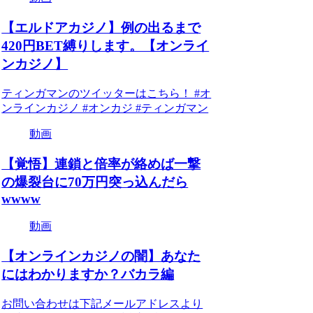
【エルドアカジノ】例の出るまで
420円BET縛りします。【オンライ
ンカジノ】
ティンガマンのツイッターはこちら！ #オ
ンラインカジノ #オンカジ #ティンガマン
動画
【覚悟】連鎖と倍率が絡めば一撃
の爆裂台に70万円突っ込んだら
wwww
動画
【オンラインカジノの闇】あなた
にはわかりますか？バカラ編
お問い合わせは下記メールアドレスより