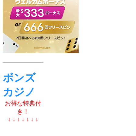
ボンズ
カジノ
お得な特典付
き！
↓ ↓ ↓ ↓ ↓ ↓ ↓