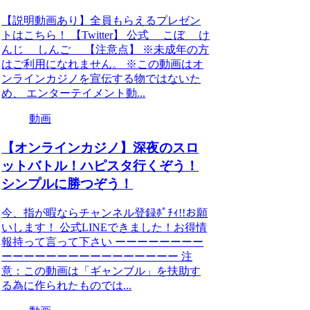
【説明動画あり】全員もらえるプレゼン
トはこちら！ 【Twitter】 公式 こぼ け
んじ しんご 【注意点】 ※未成年の方
はご利用になれません。 ※この動画はオ
ンラインカジノを宣伝する物ではないた
め、 エンターテイメント動...
動画
【オンラインカジノ】深夜のスロ
ットバトル！ハピスタ行くぞう！
シンプルに勝つぞう！
今、指が暇ならチャンネル登録ﾎﾟﾁｨ!!お願
いします！ 公式LINEできました！お得情
報持って言って下さい ーーーーーーーー
ーーーーーーーーーーーーーーーー 注
意：この動画は「ギャンブル」を扶助す
る為に作られたものでは...