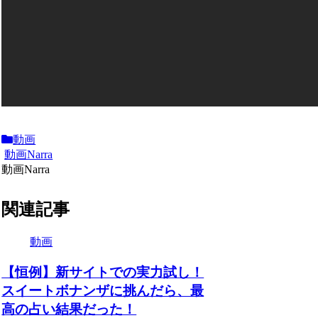
動画
動画Narra
動画Narra
関連記事
動画
【恒例】新サイトでの実力試し！
スイートボナンザに挑んだら、最
高の占い結果だった！