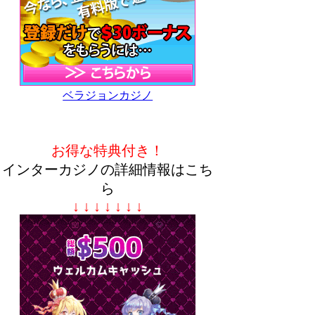
ベラジョンカジノ
お得な特典付き！
インターカジノの詳細情報はこち
ら
↓ ↓ ↓ ↓ ↓ ↓ ↓