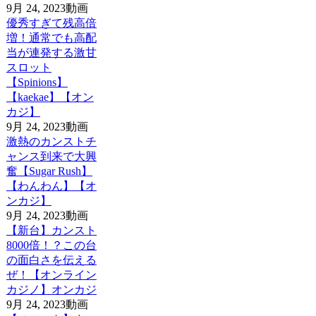
9月 24, 2023
動画
優秀すぎて残高倍
増！通常でも高配
当が連発する激甘
スロット
【Spinions】
【kaekae】【オン
カジ】
9月 24, 2023
動画
激熱のカンストチ
ャンス到来で大興
奮【Sugar Rush】
【わんわん】【オ
ンカジ】
9月 24, 2023
動画
【新台】カンスト
8000倍！？この台
の面白さを伝える
ぜ！【オンライン
カジノ】オンカジ
9月 24, 2023
動画