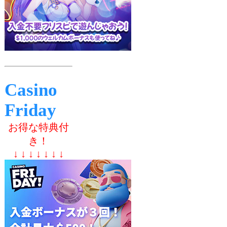
Casino
Friday
お得な特典付
き！
↓ ↓ ↓ ↓ ↓ ↓ ↓