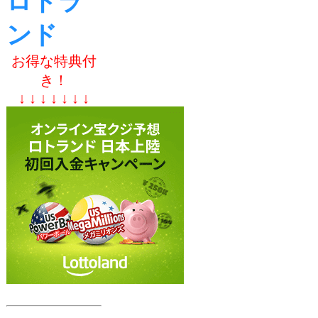
ロトラ
ンド
お得な特典付
き！
↓ ↓ ↓ ↓ ↓ ↓ ↓