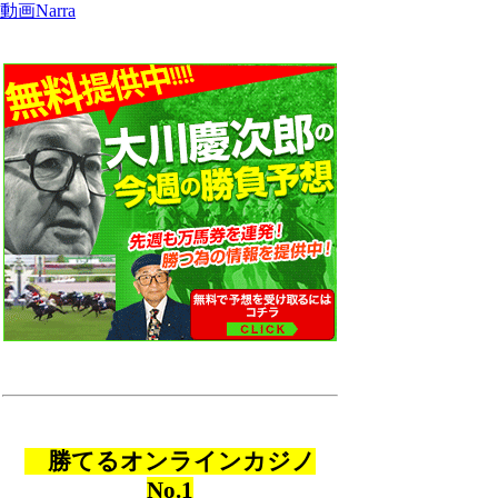
動画Narra
勝てるオンラインカジノ
No.1