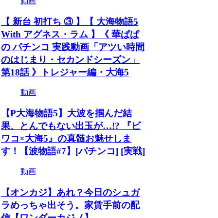
動画
【 新台 初打ち ③ 】【 大海物語5
With アグネス・ラム 】《 華ぱぱ
の パチンコ 実践動画「アツい時間
のはじまり・セカンドシーズン」
第18話 》トレジャー編・大海5
動画
【P大海物語5】大波を掴んだ結
果、とんでもない出玉が…!? 『ビ
ワコ×大海5』の真髄お魅せしま
す！【波物語#7】[パチンコ] [実戦]
動画
【オンカジ】あれ？今日のシュガ
ラめっちゃ出そう。家賃手前の配
信【ワンダーカジノ】