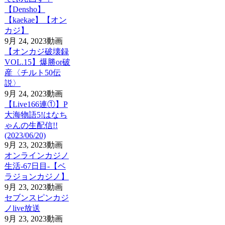
【Densho】
【kaekae】【オン
カジ】
9月 24, 2023
動画
【オンカジ破壊録
VOL.15】爆勝or破
産〈チルト50伝
説〉
9月 24, 2023
動画
【Live166連①】P
大海物語5!はなち
ゃんの生配信!!
(2023/06/20)
9月 23, 2023
動画
オンラインカジノ
生活-67日目-【ベ
ラジョンカジノ】
9月 23, 2023
動画
セブンスピンカジ
ノlive放送
9月 23, 2023
動画