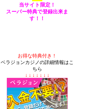
当サイト限定！
スーパー特典で登録出来ま
す！！
お得な特典付き！
ベラジョンカジノの詳細情報はこ
ちら
↓ ↓ ↓ ↓ ↓ ↓ ↓