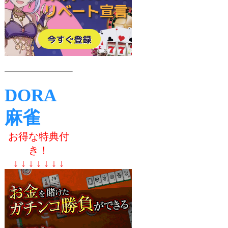
DORA
麻雀
お得な特典付
き！
↓ ↓ ↓ ↓ ↓ ↓ ↓