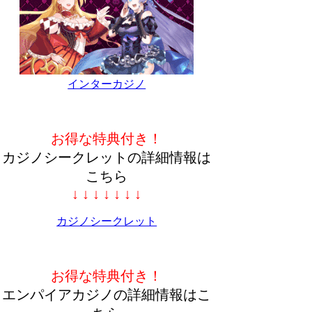
インターカジノ
お得な特典付き！
カジノシークレットの詳細情報は
こちら
↓ ↓ ↓ ↓ ↓ ↓ ↓
カジノシークレット
お得な特典付き！
エンパイアカジノの詳細情報はこ