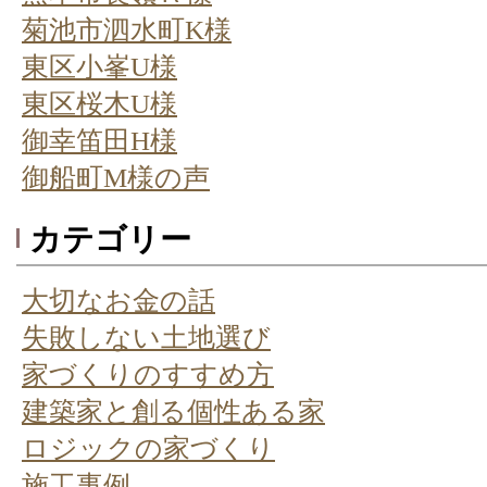
菊池市泗水町K様
東区小峯U様
東区桜木U様
御幸笛田H様
御船町M様の声
カテゴリー
大切なお金の話
失敗しない土地選び
家づくりのすすめ方
建築家と創る個性ある家
ロジックの家づくり
施工事例