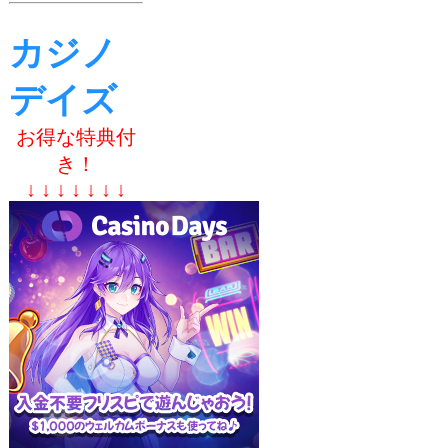
カジノ
デイズ
お得な特典付
き！
↓ ↓ ↓ ↓ ↓ ↓ ↓