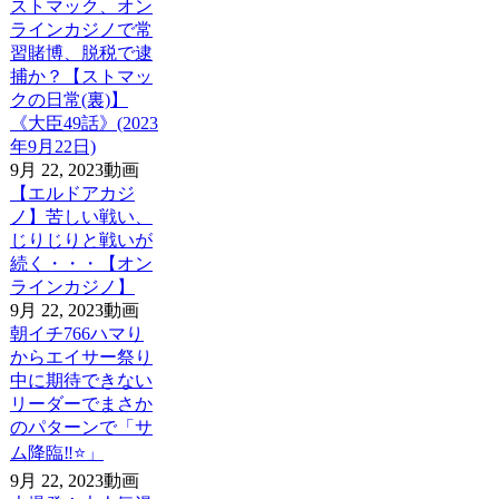
ストマック、オン
ラインカジノで常
習賭博、脱税で逮
捕か？【ストマッ
クの日常(裏)】
《大臣49話》(2023
年9月22日)
9月 22, 2023
動画
【エルドアカジ
ノ】苦しい戦い、
じりじりと戦いが
続く・・・【オン
ラインカジノ】
9月 22, 2023
動画
朝イチ766ハマり
からエイサー祭り
中に期待できない
リーダーでまさか
のパターンで「サ
ム降臨‼️⭐️」
9月 22, 2023
動画