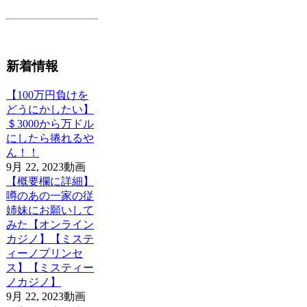
新着情報
【100万円負けを
どうにかしたい】
＄3000から万ドル
にしたら捲れるや
ん！！
9月 22, 2023
動画
【概要欄に詳細】
噂のあの一家の従
姉妹にお願いして
みた【オンライン
カジノ】【ミステ
ィーノプリンセ
ス】【ミスティー
ノカジノ】
9月 22, 2023
動画