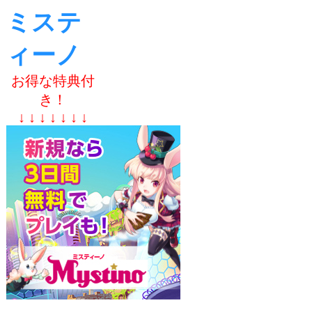
ミステ
ィーノ
お得な特典付
き！
↓ ↓ ↓ ↓ ↓ ↓ ↓