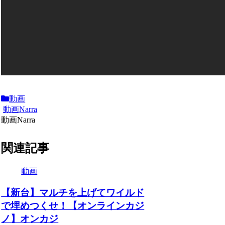
動画
動画Narra
動画Narra
関連記事
動画
【新台】マルチを上げてワイルド
で埋めつくせ！【オンラインカジ
ノ】オンカジ