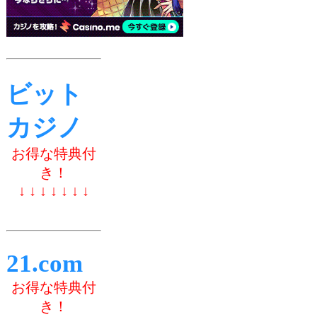
ビット
カジノ
お得な特典付
き！
↓ ↓ ↓ ↓ ↓ ↓ ↓
21.com
お得な特典付
き！