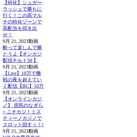
【特化】シュガー
ラッシュで勝ちに
行く！この高マル
チの特化ゾーンで
高配当を叩き出
せ！
9月 21, 2023
動画
酔って楽しんで勝
とうよ【オンカジ
配信チルト50 】
9月 21, 2023
動画
【Live】10万で幾
戦の夜を超えてい
く配信【BC】10万
9月 21, 2023
動画
【オンラインカジ
ノ】 庶民のなぎら
× ニチカジ！ミス
ティーノカジノで
スロット回すぅ！!
9月 21, 2023
動画