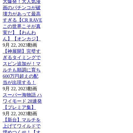
大爆発！大人気漫
画のパチンコが破
壊力があって最高
すぎる【CR RAVE
この世界こそが真
実だ】【わんわ
ん】【オンカジ】
9月 22, 2023
動画
【神展開】完璧す
ぎるタイミングで
スピン追加が！マ
ルチも順調に育ち
600万円超えの配
当が出現する！
9月 22, 2023
動画
スーパー海物語 ハ
ワイモード 28連発
【プレミア集】
9月 22, 2023
動画
【新台】マルチを
上げてワイルドで
埋めつくせ！【オ