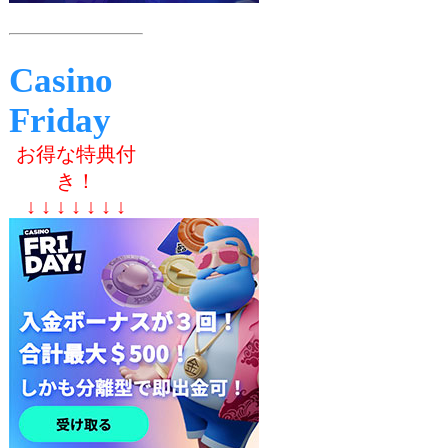
Casino
Friday
お得な特典付
き！
↓ ↓ ↓ ↓ ↓ ↓ ↓