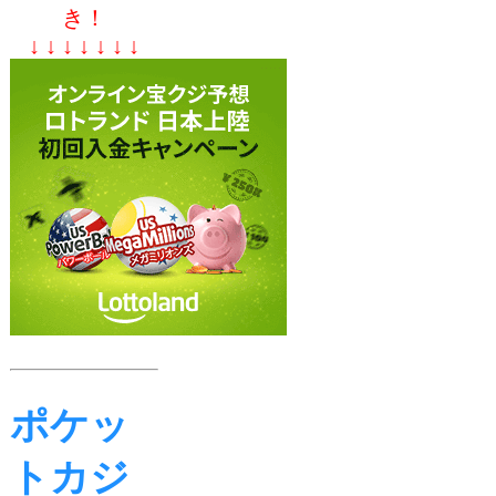
き！
↓ ↓ ↓ ↓ ↓ ↓ ↓
ポケッ
トカジ