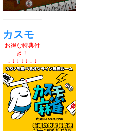
カスモ
お得な特典付
き！
↓ ↓ ↓ ↓ ↓ ↓ ↓