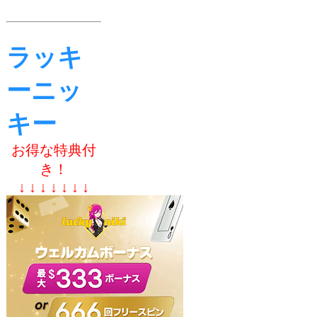
ラッキ
ーニッ
キー
お得な特典付
き！
↓ ↓ ↓ ↓ ↓ ↓ ↓