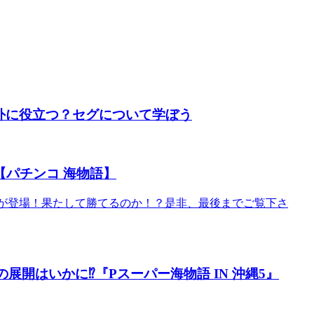
外に役立つ？セグについて学ぼう
【パチンコ 海物語】
ムが登場！果たして勝てるのか！？是非、最後までご覧下さ
展開はいかに⁉️『Pスーパー海物語 IN 沖縄5』