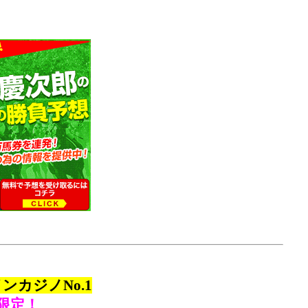
カジノNo.1
限定！