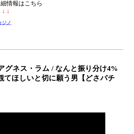
詳細情報はこちら
↓ ↓ ↓
カジノ
hアグネス・ラム / なんと振り分け4%
ひ観てほしいと切に願う男【どさパチ