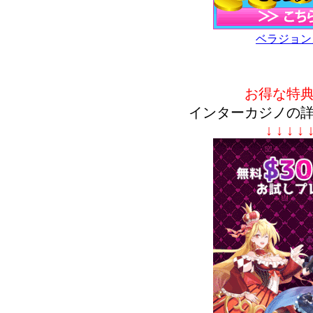
ベラジョン
お得な特
インターカジノの
↓ ↓ ↓ ↓ 