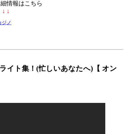
詳細情報はこちら
↓ ↓ ↓
カジノ
ライト集！(忙しいあなたへ)【 オン