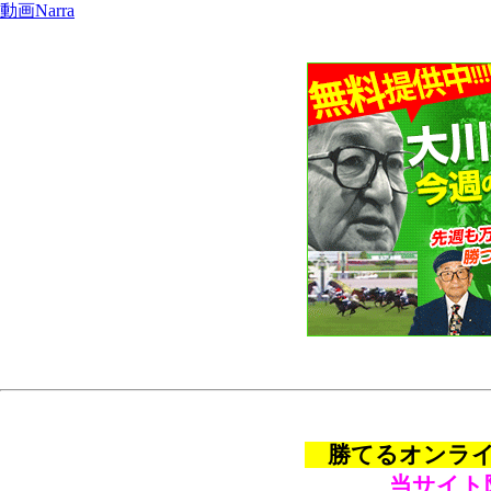
動画Narra
勝てるオンライン
当サイト