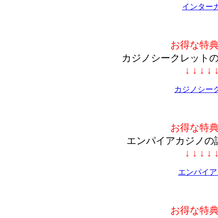
インター
お得な特
カジノシークレット
↓ ↓ ↓ ↓ 
カジノシー
お得な特
エンパイアカジノの
↓ ↓ ↓ ↓ 
エンパイア
お得な特