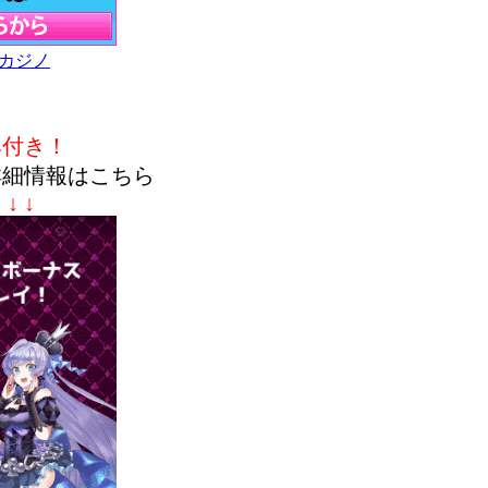
カジノ
典付き！
詳細情報はこちら
↓ ↓ ↓