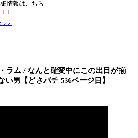
詳細情報はこちら
↓ ↓ ↓
カジノ
ス・ラム / なんと確変中にこの出目が揃
い男【どさパチ 536ページ目】