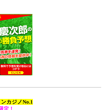
カジノNo.1
限定！