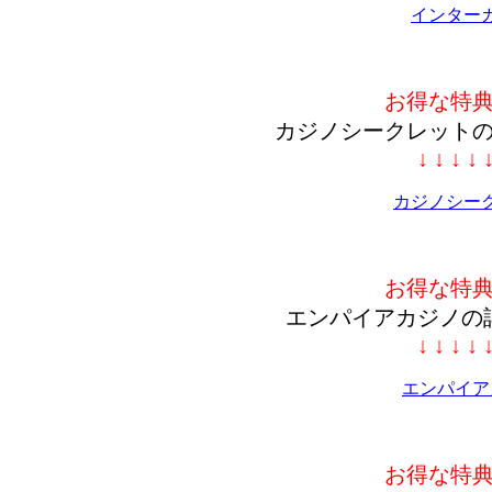
インター
お得な特
カジノシークレット
↓ ↓ ↓ ↓ 
カジノシー
お得な特
エンパイアカジノの
↓ ↓ ↓ ↓ 
エンパイア
お得な特