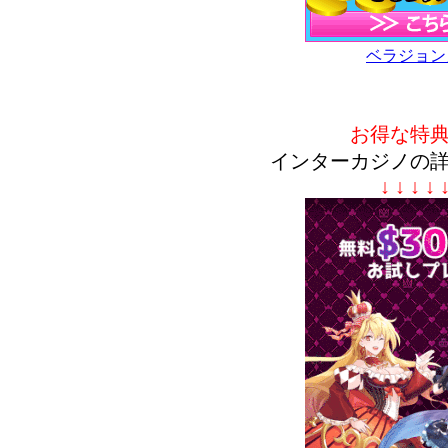
ベラジョン
お得な特
インターカジノの
↓ ↓ ↓ ↓ 